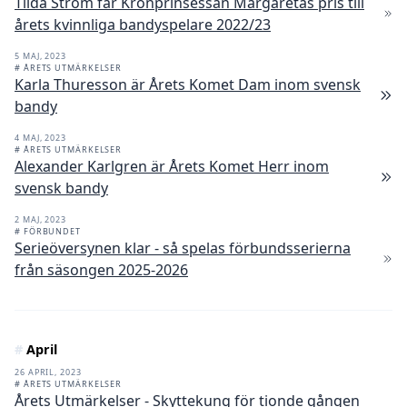
Tilda Ström får Kronprinsessan Margaretas pris till
årets kvinnliga bandyspelare 2022/23
5 MAJ, 2023
# ÅRETS UTMÄRKELSER
Karla Thuresson är Årets Komet Dam inom svensk
bandy
4 MAJ, 2023
# ÅRETS UTMÄRKELSER
Alexander Karlgren är Årets Komet Herr inom
svensk bandy
2 MAJ, 2023
# FÖRBUNDET
Serieöversynen klar - så spelas förbundsserierna
från säsongen 2025-2026
#
April
26 APRIL, 2023
# ÅRETS UTMÄRKELSER
Årets Utmärkelser - Skyttekung för tionde gången