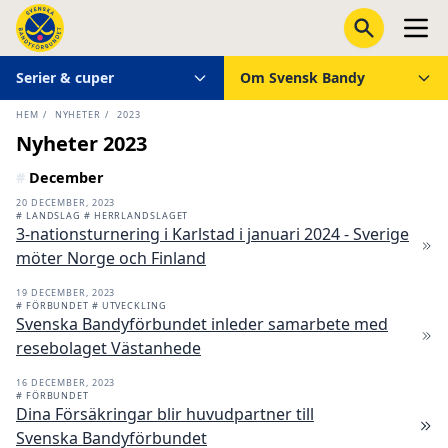
Serier & cuper
Om Svensk Bandy
HEM
/
NYHETER
/
2023
Nyheter 2023
#
December
20 DECEMBER, 2023
# LANDSLAG
# HERRLANDSLAGET
3-nationsturnering i Karlstad i januari 2024 - Sverige
möter Norge och Finland
19 DECEMBER, 2023
# FÖRBUNDET
# UTVECKLING
Svenska Bandyförbundet inleder samarbete med
resebolaget Västanhede
16 DECEMBER, 2023
# FÖRBUNDET
Dina Försäkringar blir huvudpartner till
Svenska Bandyförbundet