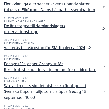
Fler kvinnliga elitcoacher - svensk bandy sätter
fokus vid Elitfotboll Dams hållbarhetsseminarium
21 SEPTEMBER, 2023
# LANDSLAG
# DAMLANDSLAGET
De är uttagna till damlandslagets
observationstrupp
20 SEPTEMBER, 2023
# ELITSERIEN
# FINALEN
Västerås blir värdstad för SM-finalerna 2024
19 SEPTEMBER, 2023
# ELITSERIEN
Edsbyns IFs Jesper Granqvist får
Riksidrottsförbundets stipendium för elitidrottare
14 SEPTEMBER, 2023
# SVENSKA CUPEN
Säkra din plats vid det historiska finalspelet i
Svenska Cupen – biljetterna släpps fredag 15
september 10.00
11 SEPTEMBER, 2023
# LANDSLAG
# U21 DAM