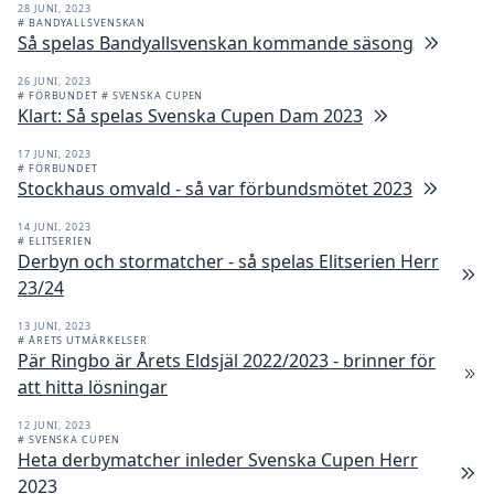
28 JUNI, 2023
# BANDYALLSVENSKAN
Så spelas Bandyallsvenskan kommande säsong
26 JUNI, 2023
# FÖRBUNDET
# SVENSKA CUPEN
Klart: Så spelas Svenska Cupen Dam 2023
17 JUNI, 2023
# FÖRBUNDET
Stockhaus omvald - så var förbundsmötet 2023
14 JUNI, 2023
# ELITSERIEN
Derbyn och stormatcher - så spelas Elitserien Herr
23/24
13 JUNI, 2023
# ÅRETS UTMÄRKELSER
Pär Ringbo är Årets Eldsjäl 2022/2023 - brinner för
att hitta lösningar
12 JUNI, 2023
# SVENSKA CUPEN
Heta derbymatcher inleder Svenska Cupen Herr
2023