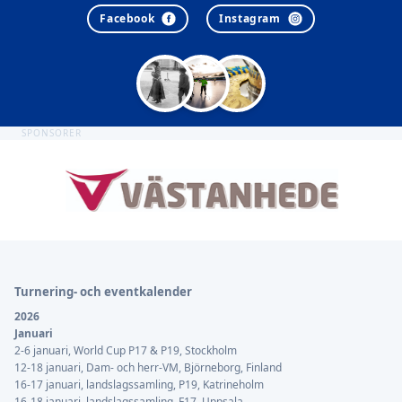
Facebook
Instagram
SPONSORER
Sidfot
Turnering- och eventkalender
2026
Januari
2-6 januari, World Cup P17 & P19, Stockholm
12-18 januari, Dam- och herr-VM, Björneborg, Finland
16-17 januari, landslagssamling, P19, Katrineholm
16-18 januari, landslagssamling, F17, Uppsala