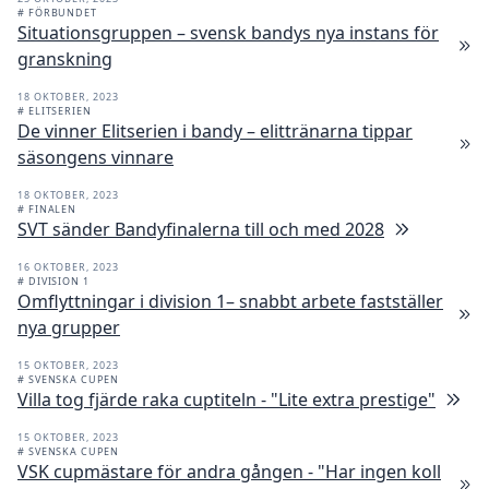
# FÖRBUNDET
Situationsgruppen – svensk bandys nya instans för
granskning
18 OKTOBER, 2023
# ELITSERIEN
De vinner Elitserien i bandy – elittränarna tippar
säsongens vinnare
18 OKTOBER, 2023
# FINALEN
SVT sänder Bandyfinalerna till och med 2028
16 OKTOBER, 2023
# DIVISION 1
Omflyttningar i division 1– snabbt arbete fastställer
nya grupper
15 OKTOBER, 2023
# SVENSKA CUPEN
Villa tog fjärde raka cuptiteln - "Lite extra prestige"
15 OKTOBER, 2023
# SVENSKA CUPEN
VSK cupmästare för andra gången - "Har ingen koll