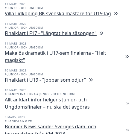
11 MARS, 2023
# JUNIOR- OCH UNGDOM
Villa Lidköping BK svenska mästare för U19-lag
11 MARS, 2023
# JUNIOR- OCH UNGDOM
Finalklart i F17 - "Längtat hela säsongen"
11 MARS, 2023
# JUNIOR- OCH UNGDOM
Makalös dramatik i U17-semifinalerna - "Helt
magiskt"
10 MARS, 2023
# JUNIOR- OCH UNGDOM
Finalklart i U19 - "Jobbar som odjur"
10 MARS, 2023
# BANDYFINALERNA
# JUNIOR- OCH UNGDOM
Allt är klart inför helgens Junior- och
Ungdomsfinaler – nu ska det avgöras
6 MARS, 2023
# LANDSLAG
# VM
Bonnier News sänder Sveriges dam- och
herrmatcher från VM 2023