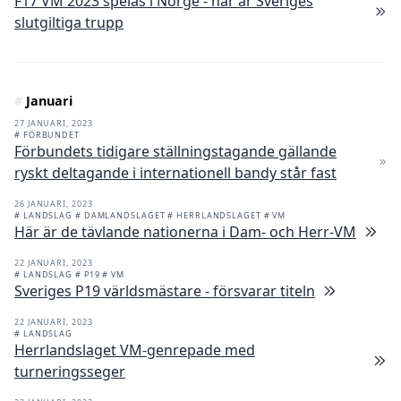
F17 VM 2023 spelas i Norge - här är Sveriges
slutgiltiga trupp
#
Januari
27 JANUARI, 2023
# FÖRBUNDET
Förbundets tidigare ställningstagande gällande
ryskt deltagande i internationell bandy står fast
26 JANUARI, 2023
# LANDSLAG
# DAMLANDSLAGET
# HERRLANDSLAGET
# VM
Här är de tävlande nationerna i Dam- och Herr-VM
22 JANUARI, 2023
# LANDSLAG
# P19
# VM
Sveriges P19 världsmästare - försvarar titeln
22 JANUARI, 2023
# LANDSLAG
Herrlandslaget VM-genrepade med
turneringsseger