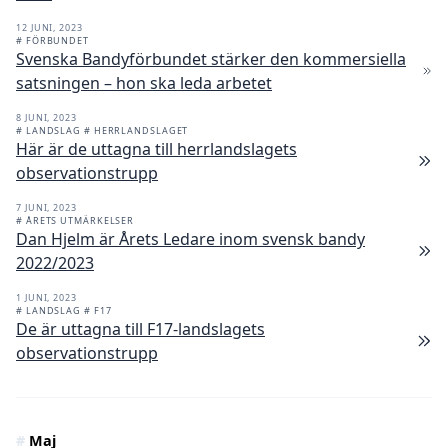
12 JUNI, 2023
# FÖRBUNDET
Svenska Bandyförbundet stärker den kommersiella
satsningen – hon ska leda arbetet
8 JUNI, 2023
# LANDSLAG
# HERRLANDSLAGET
Här är de uttagna till herrlandslagets
observationstrupp
7 JUNI, 2023
# ÅRETS UTMÄRKELSER
Dan Hjelm är Årets Ledare inom svensk bandy
2022/2023
1 JUNI, 2023
# LANDSLAG
# F17
De är uttagna till F17-landslagets
observationstrupp
#
Maj