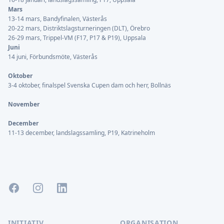
Mars
13-14 mars, Bandyfinalen, Västerås
20-22 mars, Distriktslagsturneringen (DLT), Örebro
26-29 mars, Trippel-VM (F17, P17 & P19), Uppsala
Juni
14 juni, Förbundsmöte, Västerås
Oktober
3-4 oktober, finalspel Svenska Cupen dam och herr, Bollnäs
November
December
11-13 december, landslagssamling, P19, Katrineholm
Facebook
Instagram
LinkedIn
INITIATIV
ORGANISATION