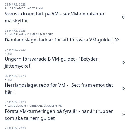
28 MARS, 2023
# HERRLANDSLAGET
# VM
Svensk drömstart på VM - sex VM-debutanter
målskyttar
28 MARS, 2023
# LANDSLAG
# DAMLANDSLAGET
Damlandslaget laddar för att försvara VM-guldet
27 MARS, 2023
# VM
Ungern försvarade B VM-guldet - "Betyder
jättemycket"
26 MARS, 2023
# VM
Herrlandslaget redo för VM - "Sett fram emot det
här"
22 MARS, 2023
# LANDSLAG
# HERRLANDSLAGET
# VM
Första VM-turneringen på fyra år - här är truppen
som ska ta hem guldet
21 MARS, 2023