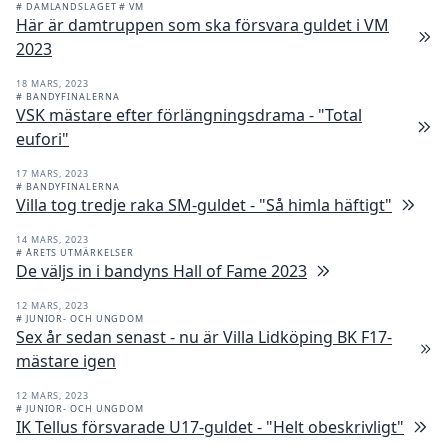
# DAMLANDSLAGET
# VM
Här är damtruppen som ska försvara guldet i VM
2023
18 MARS, 2023
# BANDYFINALERNA
VSK mästare efter förlängningsdrama - "Total
eufori"
17 MARS, 2023
# BANDYFINALERNA
Villa tog tredje raka SM-guldet - "Så himla häftigt"
14 MARS, 2023
# ÅRETS UTMÄRKELSER
De väljs in i bandyns Hall of Fame 2023
12 MARS, 2023
# JUNIOR- OCH UNGDOM
Sex år sedan senast - nu är Villa Lidköping BK F17-
mästare igen
12 MARS, 2023
# JUNIOR- OCH UNGDOM
IK Tellus försvarade U17-guldet - "Helt obeskrivligt"