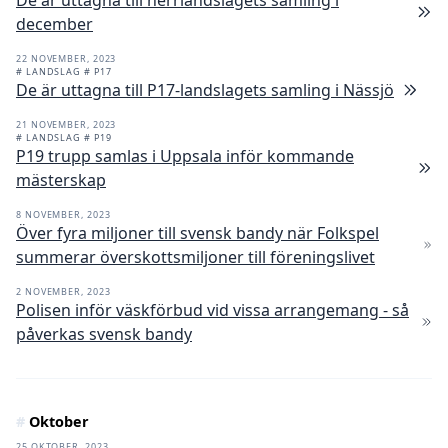
De är uttagna till herrlandslagets samling i
december
22 NOVEMBER, 2023
# LANDSLAG
# P17
De är uttagna till P17-landslagets samling i Nässjö
21 NOVEMBER, 2023
# LANDSLAG
# P19
P19 trupp samlas i Uppsala inför kommande
mästerskap
8 NOVEMBER, 2023
Över fyra miljoner till svensk bandy när Folkspel
summerar överskottsmiljoner till föreningslivet
2 NOVEMBER, 2023
Polisen inför väskförbud vid vissa arrangemang - så
påverkas svensk bandy
#
Oktober
25 OKTOBER, 2023