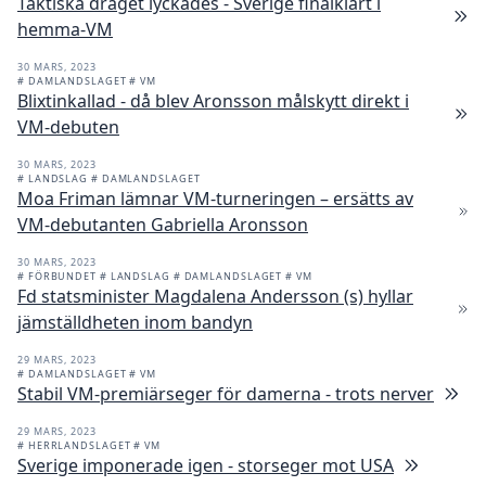
Taktiska draget lyckades - Sverige finalklart i
hemma-VM
30 MARS, 2023
# DAMLANDSLAGET
# VM
Blixtinkallad - då blev Aronsson målskytt direkt i
VM-debuten
30 MARS, 2023
# LANDSLAG
# DAMLANDSLAGET
Moa Friman lämnar VM-turneringen – ersätts av
VM-debutanten Gabriella Aronsson
30 MARS, 2023
# FÖRBUNDET
# LANDSLAG
# DAMLANDSLAGET
# VM
Fd statsminister Magdalena Andersson (s) hyllar
jämställdheten inom bandyn
29 MARS, 2023
# DAMLANDSLAGET
# VM
Stabil VM-premiärseger för damerna - trots nerver
29 MARS, 2023
# HERRLANDSLAGET
# VM
Sverige imponerade igen - storseger mot USA