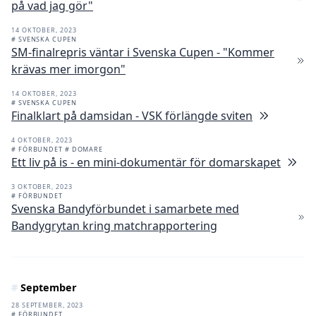
på vad jag gör"
14 OKTOBER, 2023
# SVENSKA CUPEN
SM-finalrepris väntar i Svenska Cupen - "Kommer
krävas mer imorgon"
14 OKTOBER, 2023
# SVENSKA CUPEN
Finalklart på damsidan - VSK förlängde sviten
4 OKTOBER, 2023
# FÖRBUNDET
# DOMARE
Ett liv på is - en mini-dokumentär för domarskapet
3 OKTOBER, 2023
# FÖRBUNDET
Svenska Bandyförbundet i samarbete med
Bandygrytan kring matchrapportering
#
September
28 SEPTEMBER, 2023
# FÖRBUNDET