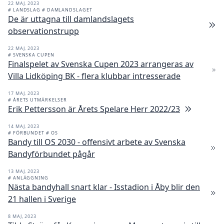
22 MAJ, 2023
# LANDSLAG
# DAMLANDSLAGET
De är uttagna till damlandslagets
observationstrupp
22 MAJ, 2023
# SVENSKA CUPEN
Finalspelet av Svenska Cupen 2023 arrangeras av
Villa Lidköping BK - flera klubbar intresserade
17 MAJ, 2023
# ÅRETS UTMÄRKELSER
Erik Pettersson är Årets Spelare Herr 2022/23
14 MAJ, 2023
# FÖRBUNDET
# OS
Bandy till OS 2030 - offensivt arbete av Svenska
Bandyförbundet pågår
13 MAJ, 2023
# ANLÄGGNING
Nästa bandyhall snart klar - Isstadion i Åby blir den
21 hallen i Sverige
8 MAJ, 2023