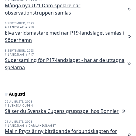
Många nya U21 Dam-spelare när
observationstruppen samlas
6 SEPTEMBER, 2023
# LANDSLAG
# P19
Elva världsmästare med när P19-landslaget samlas i
Söderhamn
5 SEPTEMBER, 2023
# LANDSLAG
# P17
Supersamling för P17-landslaget - här är de uttagna
spelarna
#
Augusti
22 AUGUSTI, 2023
# SVENSKA CUPEN
Så ser du Svenska Cupens gruppspel hos Bonnier
21 AUGUSTI, 2023
# LANDSLAG
# DAMLANDSLAGET
Malin Prytz är ny biträdande förbundskapten för