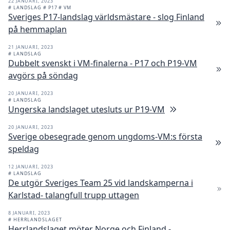
22 JANUARI, 2023
# LANDSLAG
# P17
# VM
Sveriges P17-landslag världsmästare - slog Finland
på hemmaplan
21 JANUARI, 2023
# LANDSLAG
Dubbelt svenskt i VM-finalerna - P17 och P19-VM
avgörs på söndag
20 JANUARI, 2023
# LANDSLAG
Ungerska landslaget utesluts ur P19-VM
20 JANUARI, 2023
Sverige obesegrade genom ungdoms-VM:s första
speldag
12 JANUARI, 2023
# LANDSLAG
De utgör Sveriges Team 25 vid landskamperna i
Karlstad- talangfull trupp uttagen
8 JANUARI, 2023
# HERRLANDSLAGET
Herrlandslaget möter Norge och Finland -