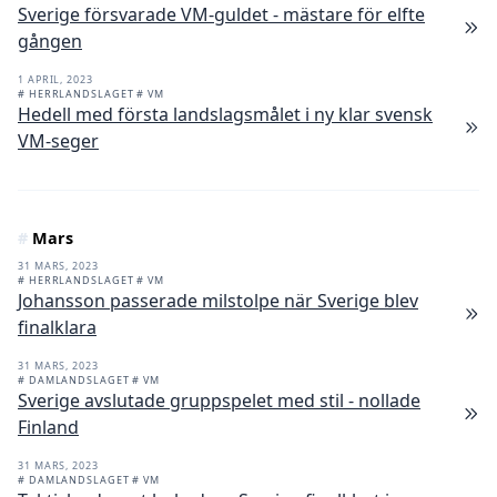
Sverige försvarade VM-guldet - mästare för elfte
gången
1 APRIL, 2023
# HERRLANDSLAGET
# VM
Hedell med första landslagsmålet i ny klar svensk
VM-seger
#
Mars
31 MARS, 2023
# HERRLANDSLAGET
# VM
Johansson passerade milstolpe när Sverige blev
finalklara
31 MARS, 2023
# DAMLANDSLAGET
# VM
Sverige avslutade gruppspelet med stil - nollade
Finland
31 MARS, 2023
# DAMLANDSLAGET
# VM