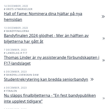
14 DECEMBER, 2023
# ÅRETS UTMÄRKELSER
Hall of Fame: Nominera dina hjältar på nya
hemsidan
13 DECEMBER, 2023
# BANDYFINALERNA
Bandyfinalen 2024 glödhet - Mer än hälften av
biljetterna har gått åt
7 DECEMBER, 2023
# LANDSLAG
# F17
Thomas Linder är ny assisterande förbundskapten i
F17-landslaget
6 DECEMBER, 2023
# BANDYALLSVENSKAN DAM
Studentrekrytering kan bredda seniorbandyn
4 DECEMBER, 2023
# FINALEN
Nu släpps finalbiljetterna - ”En fest bandypubliken
inte upplevt tidigare”