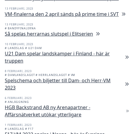
13 FEBRUARI, 2023
VM-finalerna den 2 april sänds på prime time i SVT
13 FEBRUARI, 2023
# BANDYFINALERNA
Så spelas herrarnas slutspel i Elitserien
10 FEBRUARI, 2023
# LANDSLAG
# U21 DAM
U21 Dam spelar landskamper i Finland - här är
truppen
8 FEBRUARI, 2023
# DAMLANDSLAGET
# HERRLANDSLAGET
# VM
Spelschema och biljetter till Dam- och Herr-VM
2023
6 FEBRUARI, 2023
# ANLÄGGNING
HGB Backstrand AB ny Arenapartner -
Affärsnätverket utökar ytterligare
1 FEBRUARI, 2023
# LANDSLAG
# F17