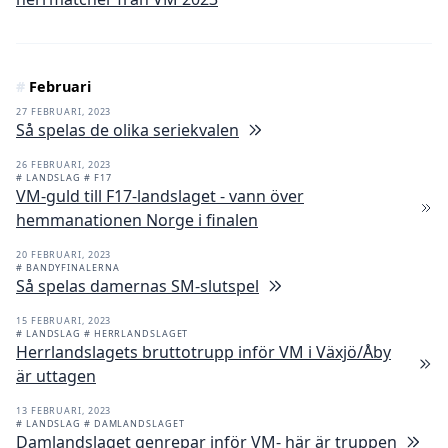
#
Februari
27 FEBRUARI, 2023
Så spelas de olika seriekvalen
26 FEBRUARI, 2023
# LANDSLAG
# F17
VM-guld till F17-landslaget - vann över
hemmanationen Norge i finalen
20 FEBRUARI, 2023
# BANDYFINALERNA
Så spelas damernas SM-slutspel
15 FEBRUARI, 2023
# LANDSLAG
# HERRLANDSLAGET
Herrlandslagets bruttotrupp inför VM i Växjö/Åby
är uttagen
13 FEBRUARI, 2023
# LANDSLAG
# DAMLANDSLAGET
Damlandslaget genrepar inför VM- här är truppen