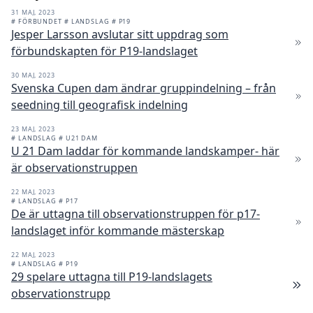
31 MAJ, 2023
# FÖRBUNDET
# LANDSLAG
# P19
Jesper Larsson avslutar sitt uppdrag som
förbundskapten för P19-landslaget
30 MAJ, 2023
Svenska Cupen dam ändrar gruppindelning – från
seedning till geografisk indelning
23 MAJ, 2023
# LANDSLAG
# U21 DAM
U 21 Dam laddar för kommande landskamper- här
är observationstruppen
22 MAJ, 2023
# LANDSLAG
# P17
De är uttagna till observationstruppen för p17-
landslaget inför kommande mästerskap
22 MAJ, 2023
# LANDSLAG
# P19
29 spelare uttagna till P19-landslagets
observationstrupp