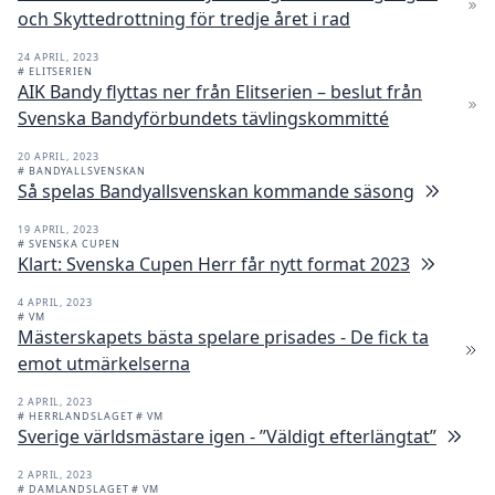
och Skyttedrottning för tredje året i rad
24 APRIL, 2023
# ELITSERIEN
AIK Bandy flyttas ner från Elitserien – beslut från
Svenska Bandyförbundets tävlingskommitté
20 APRIL, 2023
# BANDYALLSVENSKAN
Så spelas Bandyallsvenskan kommande säsong
19 APRIL, 2023
# SVENSKA CUPEN
Klart: Svenska Cupen Herr får nytt format 2023
4 APRIL, 2023
# VM
Mästerskapets bästa spelare prisades - De fick ta
emot utmärkelserna
2 APRIL, 2023
# HERRLANDSLAGET
# VM
Sverige världsmästare igen - ”Väldigt efterlängtat”
2 APRIL, 2023
# DAMLANDSLAGET
# VM