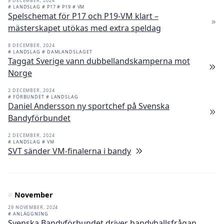
9 DECEMBER, 2024
# LANDSLAG
# P17
# P19
# VM
Spelschemat för P17 och P19-VM klart –
mästerskapet utökas med extra speldag
8 DECEMBER, 2024
# LANDSLAG
# DAMLANDSLAGET
Taggat Sverige vann dubbellandskamperna mot
Norge
2 DECEMBER, 2024
# FÖRBUNDET
# LANDSLAG
Daniel Andersson ny sportchef på Svenska
Bandyförbundet
2 DECEMBER, 2024
# LANDSLAG
# VM
SVT sänder VM-finalerna i bandy
#
November
29 NOVEMBER, 2024
# ANLÄGGNING
Svenska Bandyförbundet driver bandyhallsfrågan