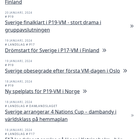
Finland
20 JANUARI, 2024
# P19
Sverige finalklart i P19-VM - stort drama i
gruppavslutningen
19 JANUARI, 2024
# LANDSLAG
# P17
Drömstart för Sverige i P17-VM i Finland
19 JANUARI, 2024
# P19
Sverige obesegrade efter första VM-dagen i Oslo
18 JANUARI, 2024
# P19
Ny spelplats för P19-VM i Norge
18 JANUARI, 2024
# LANDSLAG
# DAMLANDSLAGET
Sverige arrangerar 4 Nations Cup – dambandy i
världsklass på hemmaplan
18 JANUARI, 2024
# LANDSLAG
# F17