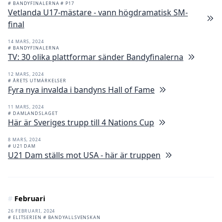
# BANDYFINALERNA
# P17
Vetlanda U17-mästare - vann högdramatisk SM-
final
14 MARS, 2024
# BANDYFINALERNA
TV: 30 olika plattformar sänder Bandyfinalerna
12 MARS, 2024
# ÅRETS UTMÄRKELSER
Fyra nya invalda i bandyns Hall of Fame
11 MARS, 2024
# DAMLANDSLAGET
Här är Sveriges trupp till 4 Nations Cup
8 MARS, 2024
# U21 DAM
U21 Dam ställs mot USA - här är truppen
#
Februari
26 FEBRUARI, 2024
# ELITSERIEN
# BANDYALLSVENSKAN