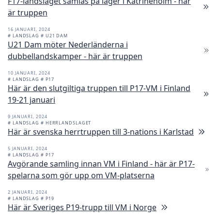
F17-landslaget samlas på läger i Katrineholm - här
är truppen
16 JANUARI, 2024
# LANDSLAG
# U21 DAM
U21 Dam möter Nederländerna i
dubbellandskamper - här är truppen
10 JANUARI, 2024
# LANDSLAG
# P17
Här är den slutgiltiga truppen till P17-VM i Finland
19-21 januari
9 JANUARI, 2024
# LANDSLAG
# HERRLANDSLAGET
Här är svenska herrtruppen till 3-nations i Karlstad
5 JANUARI, 2024
# LANDSLAG
# P17
Avgörande samling innan VM i Finland - här är P17-
spelarna som gör upp om VM-platserna
2 JANUARI, 2024
# LANDSLAG
# P19
Här är Sveriges P19-trupp till VM i Norge