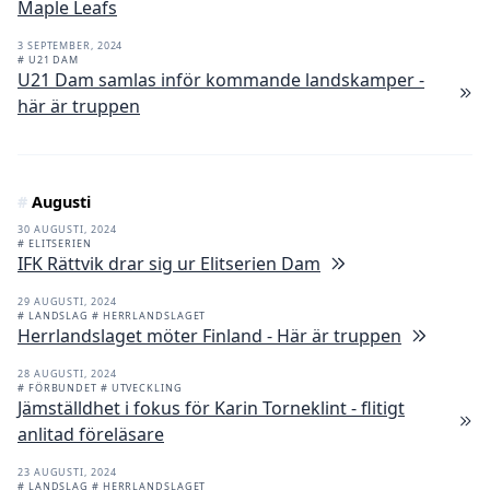
Maple Leafs
3 SEPTEMBER, 2024
# U21 DAM
U21 Dam samlas inför kommande landskamper -
här är truppen
#
Augusti
30 AUGUSTI, 2024
# ELITSERIEN
IFK Rättvik drar sig ur Elitserien Dam
29 AUGUSTI, 2024
# LANDSLAG
# HERRLANDSLAGET
Herrlandslaget möter Finland - Här är truppen
28 AUGUSTI, 2024
# FÖRBUNDET
# UTVECKLING
Jämställdhet i fokus för Karin Torneklint - flitigt
anlitad föreläsare
23 AUGUSTI, 2024
# LANDSLAG
# HERRLANDSLAGET