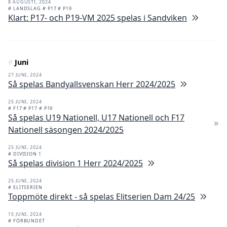
8 AUGUSTI, 2024
# LANDSLAG
# P17
# P19
Klart: P17- och P19-VM 2025 spelas i Sandviken
#
Juni
27 JUNI, 2024
Så spelas Bandyallsvenskan Herr 2024/2025
25 JUNI, 2024
# F17
# P17
# P19
Så spelas U19 Nationell, U17 Nationell och F17
Nationell säsongen 2024/2025
25 JUNI, 2024
# DIVISION 1
Så spelas division 1 Herr 2024/2025
25 JUNI, 2024
# ELITSERIEN
Toppmöte direkt - så spelas Elitserien Dam 24/25
15 JUNI, 2024
# FÖRBUNDET