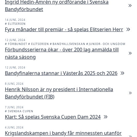
Ingrid Hedin-Amrén ny ordförande i Svenska
Bandyförbundet
14 JUNI, 2024
# ELITSERIEN
Fyra månader till premiär - så spelas Elitserien Herr
12 JUNI, 2024
# FÖRBUNDET
# ELITSERIEN
# BANDYALLSVENSKAN
# JUNIOR- OCH UNGDOM
Förbundsserierna ökar - över 200 lag anmälda till
nästa säsong
12 JUNI, 2024
Bandyfinalerna stannar i Västerås 2025 och 2026
8 JUNI, 2024
Henrik Nilsson är ny president i Internationella
Bandyförbundet (FIB)
7 JUNI, 2024
# SVENSKA CUPEN
Klart: Så spelas Svenska Cupen Dam 2024
4 JUNI, 2024
Krigslandskampen i bandy får minnessten utanför