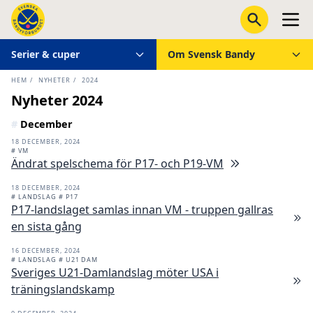
Serier & cuper
Om Svensk Bandy
HEM
/
NYHETER
/
2024
Nyheter 2024
#
December
18 DECEMBER, 2024
# VM
Ändrat spelschema för P17- och P19-VM
18 DECEMBER, 2024
# LANDSLAG
# P17
P17-landslaget samlas innan VM - truppen gallras
en sista gång
16 DECEMBER, 2024
# LANDSLAG
# U21 DAM
Sveriges U21-Damlandslag möter USA i
träningslandskamp