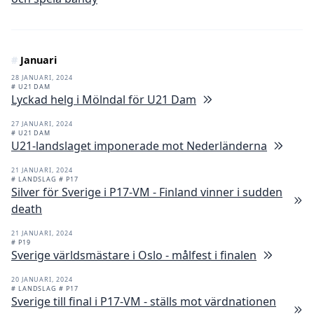
#
Januari
28 JANUARI, 2024
# U21 DAM
Lyckad helg i Mölndal för U21 Dam
27 JANUARI, 2024
# U21 DAM
U21-landslaget imponerade mot Nederländerna
21 JANUARI, 2024
# LANDSLAG
# P17
Silver för Sverige i P17-VM - Finland vinner i sudden
death
21 JANUARI, 2024
# P19
Sverige världsmästare i Oslo - målfest i finalen
20 JANUARI, 2024
# LANDSLAG
# P17
Sverige till final i P17-VM - ställs mot värdnationen