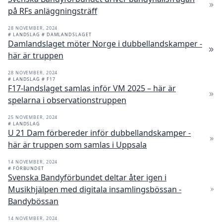
på RFs anläggningsträff
28 NOVEMBER, 2024
# LANDSLAG
# DAMLANDSLAGET
Damlandslaget möter Norge i dubbellandskamper -
här är truppen
28 NOVEMBER, 2024
# LANDSLAG
# F17
F17-landslaget samlas inför VM 2025 – här är
spelarna i observationstruppen
25 NOVEMBER, 2024
# LANDSLAG
U 21 Dam förbereder inför dubbellandskamper -
här är truppen som samlas i Uppsala
14 NOVEMBER, 2024
# FÖRBUNDET
Svenska Bandyförbundet deltar åter igen i
Musikhjälpen med digitala insamlingsbössan -
Bandybössan
14 NOVEMBER, 2024