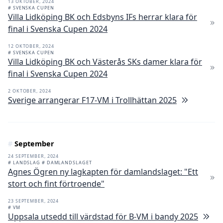
13 OKTOBER, 2024
# SVENSKA CUPEN
Villa Lidköping BK och Edsbyns IFs herrar klara för
final i Svenska Cupen 2024
12 OKTOBER, 2024
# SVENSKA CUPEN
Villa Lidköping BK och Västerås SKs damer klara för
final i Svenska Cupen 2024
2 OKTOBER, 2024
Sverige arrangerar F17-VM i Trollhättan 2025
#
September
24 SEPTEMBER, 2024
# LANDSLAG
# DAMLANDSLAGET
Agnes Ögren ny lagkapten för damlandslaget: "Ett
stort och fint förtroende"
23 SEPTEMBER, 2024
# VM
Uppsala utsedd till värdstad för B-VM i bandy 2025