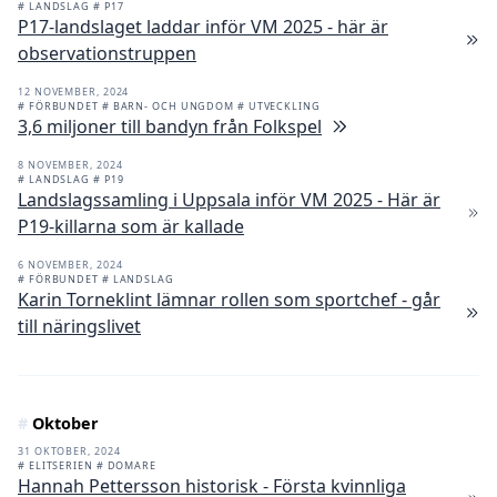
# LANDSLAG
# P17
P17-landslaget laddar inför VM 2025 - här är
observationstruppen
12 NOVEMBER, 2024
# FÖRBUNDET
# BARN- OCH UNGDOM
# UTVECKLING
3,6 miljoner till bandyn från Folkspel
8 NOVEMBER, 2024
# LANDSLAG
# P19
Landslagssamling i Uppsala inför VM 2025 - Här är
P19-killarna som är kallade
6 NOVEMBER, 2024
# FÖRBUNDET
# LANDSLAG
Karin Torneklint lämnar rollen som sportchef - går
till näringslivet
#
Oktober
31 OKTOBER, 2024
# ELITSERIEN
# DOMARE
Hannah Pettersson historisk - Första kvinnliga