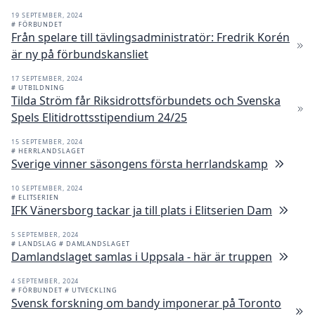
19 SEPTEMBER, 2024
# FÖRBUNDET
Från spelare till tävlingsadministratör: Fredrik Korén
är ny på förbundskansliet
17 SEPTEMBER, 2024
# UTBILDNING
Tilda Ström får Riksidrottsförbundets och Svenska
Spels Elitidrottsstipendium 24/25
15 SEPTEMBER, 2024
# HERRLANDSLAGET
Sverige vinner säsongens första herrlandskamp
10 SEPTEMBER, 2024
# ELITSERIEN
IFK Vänersborg tackar ja till plats i Elitserien Dam
5 SEPTEMBER, 2024
# LANDSLAG
# DAMLANDSLAGET
Damlandslaget samlas i Uppsala - här är truppen
4 SEPTEMBER, 2024
# FÖRBUNDET
# UTVECKLING
Svensk forskning om bandy imponerar på Toronto