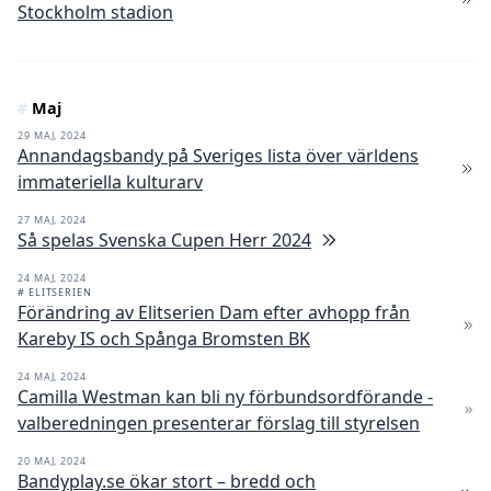
Stockholm stadion
#
Maj
29 MAJ, 2024
Annandagsbandy på Sveriges lista över världens
immateriella kulturarv
27 MAJ, 2024
Så spelas Svenska Cupen Herr 2024
24 MAJ, 2024
# ELITSERIEN
Förändring av Elitserien Dam efter avhopp från
Kareby IS och Spånga Bromsten BK
24 MAJ, 2024
Camilla Westman kan bli ny förbundsordförande -
valberedningen presenterar förslag till styrelsen
20 MAJ, 2024
Bandyplay.se ökar stort – bredd och