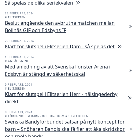
Så spelas de olika seriekvalen
25 FEBRUARI, 2024
# ELITSERIEN
Beslut angående den avbrutna matchen mellan
Bollnäs GIF och Edsbyns IF
23 FEBRUARI, 2024
Klart för slutspel i Elitserien Dam - så spelas det
16 FEBRUARI, 2024
# ANLÄGGNING
Med anledning av att Svenska Fönster Arena i
Edsbyn är stängd av säkerhetsskäl
9 FEBRUARI, 2024
# ELITSERIEN
Klart för slutspel i Elitserien Herr - hälsingederby
direkt
8 FEBRUARI, 2024
# FÖRBUNDET
# BARN- OCH UNGDOM
# UTVECKLING
Svenska Bandyförbundet satsar på nytt koncept för
barn – Snöharen Bandis ska få fler att åka skridskor
och spela bandy