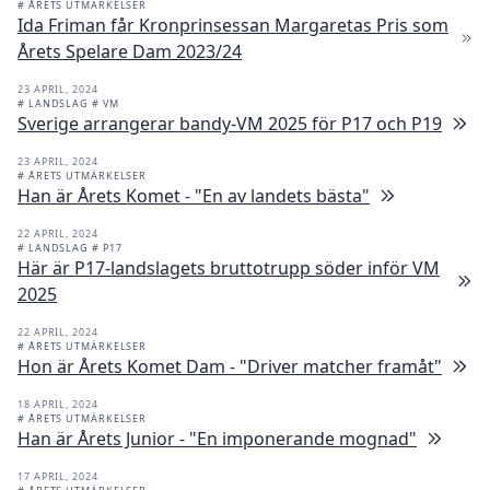
# ÅRETS UTMÄRKELSER
Ida Friman får Kronprinsessan Margaretas Pris som
Årets Spelare Dam 2023/24
23 APRIL, 2024
# LANDSLAG
# VM
Sverige arrangerar bandy-VM 2025 för P17 och P19
23 APRIL, 2024
# ÅRETS UTMÄRKELSER
Han är Årets Komet - "En av landets bästa"
22 APRIL, 2024
# LANDSLAG
# P17
Här är P17-landslagets bruttotrupp söder inför VM
2025
22 APRIL, 2024
# ÅRETS UTMÄRKELSER
Hon är Årets Komet Dam - "Driver matcher framåt"
18 APRIL, 2024
# ÅRETS UTMÄRKELSER
Han är Årets Junior - "En imponerande mognad"
17 APRIL, 2024