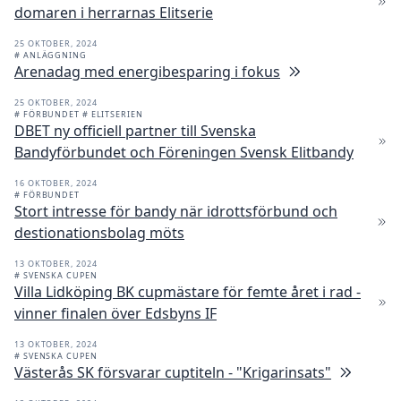
domaren i herrarnas Elitserie
25 OKTOBER, 2024
# ANLÄGGNING
Arenadag med energibesparing i fokus
25 OKTOBER, 2024
# FÖRBUNDET
# ELITSERIEN
DBET ny officiell partner till Svenska
Bandyförbundet och Föreningen Svensk Elitbandy
16 OKTOBER, 2024
# FÖRBUNDET
Stort intresse för bandy när idrottsförbund och
destionationsbolag möts
13 OKTOBER, 2024
# SVENSKA CUPEN
Villa Lidköping BK cupmästare för femte året i rad -
vinner finalen över Edsbyns IF
13 OKTOBER, 2024
# SVENSKA CUPEN
Västerås SK försvarar cuptiteln - "Krigarinsats"