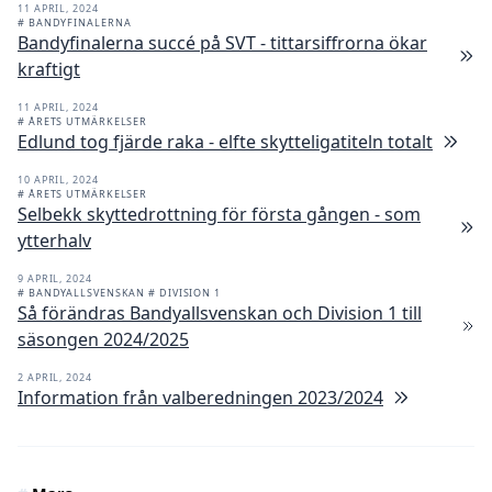
11 APRIL, 2024
# BANDYFINALERNA
Bandyfinalerna succé på SVT - tittarsiffrorna ökar
kraftigt
11 APRIL, 2024
# ÅRETS UTMÄRKELSER
Edlund tog fjärde raka - elfte skytteligatiteln totalt
10 APRIL, 2024
# ÅRETS UTMÄRKELSER
Selbekk skyttedrottning för första gången - som
ytterhalv
9 APRIL, 2024
# BANDYALLSVENSKAN
# DIVISION 1
Så förändras Bandyallsvenskan och Division 1 till
säsongen 2024/2025
2 APRIL, 2024
Information från valberedningen 2023/2024