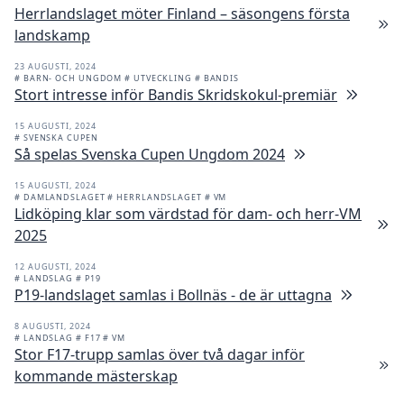
Herrlandslaget möter Finland – säsongens första
landskamp
23 AUGUSTI, 2024
# BARN- OCH UNGDOM
# UTVECKLING
# BANDIS
Stort intresse inför Bandis Skridskokul-premiär
15 AUGUSTI, 2024
# SVENSKA CUPEN
Så spelas Svenska Cupen Ungdom 2024
15 AUGUSTI, 2024
# DAMLANDSLAGET
# HERRLANDSLAGET
# VM
Lidköping klar som värdstad för dam- och herr-VM
2025
12 AUGUSTI, 2024
# LANDSLAG
# P19
P19-landslaget samlas i Bollnäs - de är uttagna
8 AUGUSTI, 2024
# LANDSLAG
# F17
# VM
Stor F17-trupp samlas över två dagar inför
kommande mästerskap