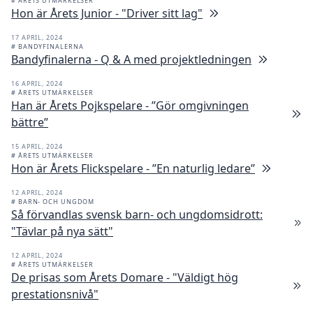
# ÅRETS UTMÄRKELSER
Hon är Årets Junior - "Driver sitt lag"
17 APRIL, 2024
# BANDYFINALERNA
Bandyfinalerna - Q & A med projektledningen
16 APRIL, 2024
# ÅRETS UTMÄRKELSER
Han är Årets Pojkspelare - ”Gör omgivningen
bättre”
15 APRIL, 2024
# ÅRETS UTMÄRKELSER
Hon är Årets Flickspelare - ”En naturlig ledare”
12 APRIL, 2024
# BARN- OCH UNGDOM
Så förvandlas svensk barn- och ungdomsidrott:
"Tävlar på nya sätt"
12 APRIL, 2024
# ÅRETS UTMÄRKELSER
De prisas som Årets Domare - "Väldigt hög
prestationsnivå"