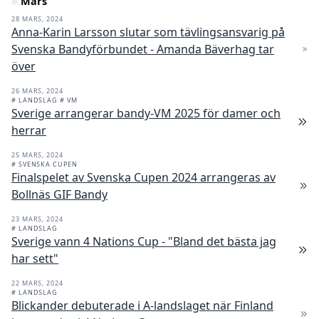
#
Mars
28 MARS, 2024
Anna-Karin Larsson slutar som tävlingsansvarig på
Svenska Bandyförbundet - Amanda Bäverhag tar
över
26 MARS, 2024
# LANDSLAG
# VM
Sverige arrangerar bandy-VM 2025 för damer och
herrar
25 MARS, 2024
# SVENSKA CUPEN
Finalspelet av Svenska Cupen 2024 arrangeras av
Bollnäs GIF Bandy
23 MARS, 2024
# LANDSLAG
Sverige vann 4 Nations Cup - "Bland det bästa jag
har sett"
22 MARS, 2024
# LANDSLAG
Blickander debuterade i A-landslaget när Finland