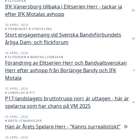
# ELITSERIEN
IFK Vänersborg tillbaka i Elitserien Herr - tackar ja
efter IFK Motalas avhopp
29 APRIL, 2024
# FÖRBUNDET
# UTVECKLING
Stort engagemang vid Svenska Bandyförbundets
årliga Dam- och flickforum
26 APRIL, 2024
# ELITSERIEN
# BANDYALLSVENSKAN
Förändring av Elitserien Herr och Bandyallsvenskan
Herr efter avhopp från Borlänge Bandy och IFK
Motala
25 APRIL, 2024
# LANDSLAG
# P17
P17-landslagets bruttotrupp norr är uttagen - här är
spelarna som har chans på VM 2025
25 APRIL, 2024
# ÅRETS UTMÄRKELSER
Han är Årets Spelare Herr - ”Känns surrealistiskt”
24 APRIL, 2024