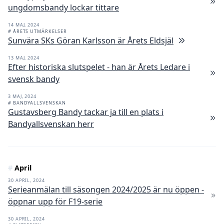
ungdomsbandy lockar tittare
14 MAJ, 2024
# ÅRETS UTMÄRKELSER
Sunvära SKs Göran Karlsson är Årets Eldsjäl
13 MAJ, 2024
Efter historiska slutspelet - han är Årets Ledare i
svensk bandy
3 MAJ, 2024
# BANDYALLSVENSKAN
Gustavsberg Bandy tackar ja till en plats i
Bandyallsvenskan herr
#
April
30 APRIL, 2024
Serieanmälan till säsongen 2024/2025 är nu öppen -
öppnar upp för F19-serie
30 APRIL, 2024