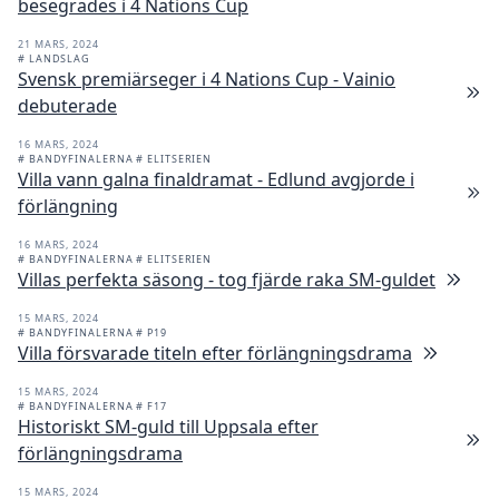
besegrades i 4 Nations Cup
21 MARS, 2024
# LANDSLAG
Svensk premiärseger i 4 Nations Cup - Vainio
debuterade
16 MARS, 2024
# BANDYFINALERNA
# ELITSERIEN
Villa vann galna finaldramat - Edlund avgjorde i
förlängning
16 MARS, 2024
# BANDYFINALERNA
# ELITSERIEN
Villas perfekta säsong - tog fjärde raka SM-guldet
15 MARS, 2024
# BANDYFINALERNA
# P19
Villa försvarade titeln efter förlängningsdrama
15 MARS, 2024
# BANDYFINALERNA
# F17
Historiskt SM-guld till Uppsala efter
förlängningsdrama
15 MARS, 2024