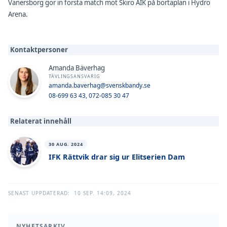
Vänersborg gör in första match mot Skirö AIK på bortaplan i Hydro
Arena.
Kontaktpersoner
Amanda Bäverhag
TÄVLINGSANSVARIG
amanda.baverhag@svenskbandy.se
08-699 63 43, 072-085 30 47
Relaterat innehåll
30 AUG. 2024
IFK Rättvik drar sig ur Elitserien Dam
SENAST UPPDATERAD:
10 SEP. 14:09, 2024
NYHETSARKIV