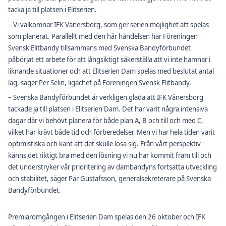
tacka ja till platsen i Elitserien.
– Vi välkomnar IFK Vänersborg, som ger serien möjlighet att spelas
som planerat. Parallellt med den här händelsen har Föreningen
Svensk Elitbandy tillsammans med Svenska Bandyförbundet
påbörjat ett arbete för att långsiktigt säkerställa att vi inte hamnar i
liknande situationer och att Elitserien Dam spelas med beslutat antal
lag, säger Per Selin, ligachef på Föreningen Svensk Elitbandy.
– Svenska Bandyförbundet är verkligen glada att IFK Vänersborg
tackade ja till platsen i Elitserien Dam. Det har varit några intensiva
dagar där vi behövt planera för både plan A, B och till och med C,
vilket har krävt både tid och förberedelser. Men vi har hela tiden varit
optimistiska och känt att det skulle lösa sig. Från vårt perspektiv
känns det riktigt bra med den lösning vi nu har kommit fram till och
det understryker vår prioritering av dambandyns fortsatta utveckling
och stabilitet, säger Pär Gustafsson, generalsekreterare på Svenska
Bandyförbundet.
Premiäromgången i Elitserien Dam spelas den 26 oktober och IFK