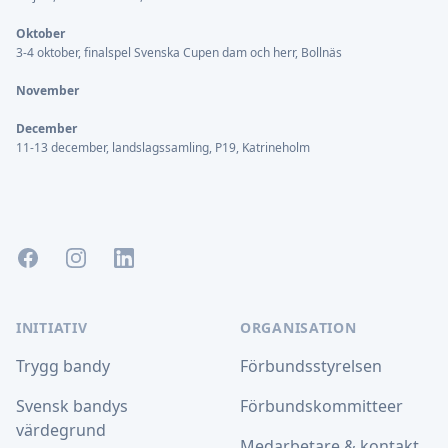
Oktober
3-4 oktober, finalspel Svenska Cupen dam och herr, Bollnäs
November
December
11-13 december, landslagssamling, P19, Katrineholm
Facebook
Instagram
LinkedIn
INITIATIV
ORGANISATION
Trygg bandy
Förbundsstyrelsen
Svensk bandys
Förbundskommitteer
värdegrund
Medarbetare & kontakt