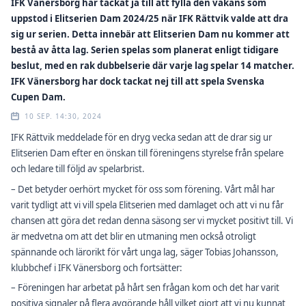
IFK Vänersborg har tackat ja till att fylla den vakans som
uppstod i Elitserien Dam 2024/25 när IFK Rättvik valde att dra
sig ur serien. Detta innebär att Elitserien Dam nu kommer att
bestå av åtta lag. Serien spelas som planerat enligt tidigare
beslut, med en rak dubbelserie där varje lag spelar 14 matcher.
IFK Vänersborg har dock tackat nej till att spela Svenska
Cupen Dam.
10 SEP. 14:30, 2024
IFK Rättvik meddelade för en dryg vecka sedan att de drar sig ur
Elitserien Dam efter en önskan till föreningens styrelse från spelare
och ledare till följd av spelarbrist.
– Det betyder oerhört mycket för oss som förening. Vårt mål har
varit tydligt att vi vill spela Elitserien med damlaget och att vi nu får
chansen att göra det redan denna säsong ser vi mycket positivt till. Vi
är medvetna om att det blir en utmaning men också otroligt
spännande och lärorikt för vårt unga lag, säger Tobias Johansson,
klubbchef i IFK Vänersborg och fortsätter:
– Föreningen har arbetat på hårt sen frågan kom och det har varit
positiva signaler på flera avgörande håll vilket gjort att vi nu kunnat