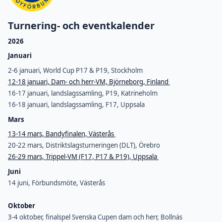
Turnering- och eventkalender
2026
Januari
2-6 januari, World Cup P17 & P19, Stockholm
12-18 januari, Dam- och herr-VM, Björneborg, Finland
16-17 januari, landslagssamling, P19, Katrineholm
16-18 januari, landslagssamling, F17, Uppsala
Mars
13-14 mars, Bandyfinalen, Västerås
20-22 mars, Distriktslagsturneringen (DLT), Örebro
26-29 mars, Trippel-VM (F17, P17 & P19), Uppsala
Juni
14 juni, Förbundsmöte, Västerås
Oktober
3-4 oktober, finalspel Svenska Cupen dam och herr, Bollnäs