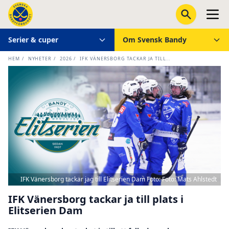
Serier & cuper
Om Svensk Bandy
HEM
/
NYHETER
/
2026
/
IFK VÄNERSBORG TACKAR JA TILL...
IFK Vänersborg tackar jag till Elitserien Dam Foto: Foto: Mats Ahlstedt
IFK Vänersborg tackar ja till plats i
Elitserien Dam