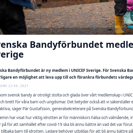
venska Bandyförbundet medle
erige
ska Bandyförbundet är ny medlem i UNICEF Sverige. För Svenska 
rligare en möjlighet att leva upp till och förankra förbundets värdeg
JUNI 22:56, 2021
inom svensk bandy är otroligt stolta och glada över vårt medlemskap i UNICEF
och brett för våra barn och ungdomar. Det betyder också att vi säkerställer en
aktiva, säger Pär Gustafsson, generalsekreterare på Svenska Bandyförbund
min har visat hur viktig idrotten är för människors hälsa och välmående, 
r på för att samhället efter covid-19 ska bli ännu bättre än vad det var för
å tillbaka barn till idrotten. Ledare behöver utbildas för att bli ännu bättre på 