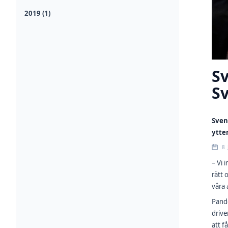
2019 (1)
S
Sv
Sven
ytte
8 
–
Vi 
rätt 
våra 
Pande
drive
att f