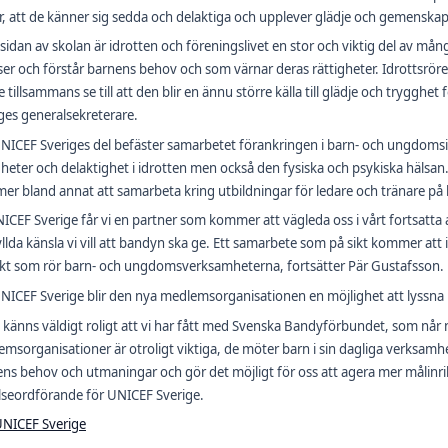
or, att de känner sig sedda och delaktiga och upplever glädje och gemenskap
 sidan av skolan är idrotten och föreningslivet en stor och viktig del av mån
er och förstår barnens behov och som värnar deras rättigheter. Idrottsrörel
 tillsammans se till att den blir en ännu större källa till glädje och trygghet 
ges generalsekreterare.
NICEF Sveriges del befäster samarbetet förankringen i barn- och ungdomsidro
gheter och delaktighet i idrotten men också den fysiska och psykiska häl
r bland annat att samarbeta kring utbildningar för ledare och tränare p
NICEF Sverige får vi en partner som kommer att vägleda oss i vårt fortsatt
yllda känsla vi vill att bandyn ska ge. Ett samarbete som på sikt kommer att
kt som rör barn- och ungdomsverksamheterna, fortsätter Pär Gustafsson.
NICEF Sverige blir den nya medlemsorganisationen en möjlighet att lyssna
 känns väldigt roligt att vi har fått med Svenska Bandyförbundet, som når
msorganisationer är otroligt viktiga, de möter barn i sin dagliga verksam
ns behov och utmaningar och gör det möjligt för oss att agera mer målinrikt
lseordförande för UNICEF Sverige.
NICEF Sverige