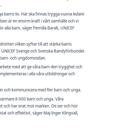
.
ga barns liv. Här ska finnas trygga vuxna ledare
sen är en enorm kraft i vårt samhälle och vi
för alla barn, säger Pernilla Baralt, UNICEF
tten vilken syftar till att stärka barns
san. UNICEF Sverige och Svenska Bandyförbundet
å barn- och ungdomssidan.
a arbete med att ge våra barn den trygghet och
 implementeras i alla våra utbildningar och
 in och kommunicera med fler barn och unga.
 närmare 8 000 barn och unga. Våra
het och har örat mot marken. De ser och hör
at och effektivt, säger Maj-Inger Klingvall,