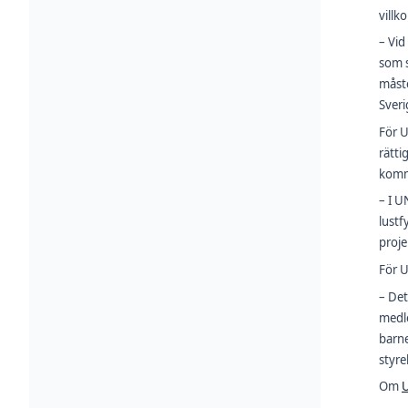
villk
– Vid
som s
måste
Sveri
För U
rätti
komme
– I U
lustf
proje
För U
– Det
medle
barne
styre
Om
U