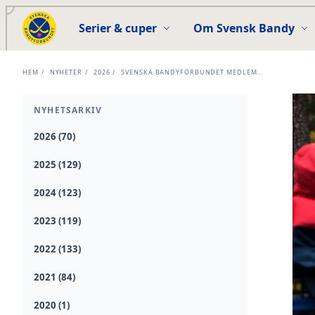
Serier & cuper
Om Svensk Bandy
HEM
/
NYHETER
/
2026
/
SVENSKA BANDYFÖRBUNDET MEDLEM...
NYHETSARKIV
2026 (70)
2025 (129)
2024 (123)
2023 (119)
2022 (133)
2021 (84)
2020 (1)