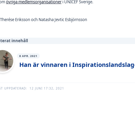
 om
övriga medlemsorganisationer
i UNICEF Sverige.
 Therése Eriksson och Natasha Jevtic Esbjörnsson
terat innehåll
8 APR. 2021
Han är vinnaren i Inspirationslandslag
ST UPPDATERAD:
12 JUNI 17:32, 2021