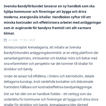
Svenska Bandyförbundet lanserar en ny handbok som ska
hjälpa kommuner och föreningar att bygga och driva
moderna, energisnåla ishallar. Handboken syftar till att
minska kostnader och effektivisera arbetet med anläggningar
som är avgörande för bandyns framtid i ett allt varmare
klimat.
22 JAN. 11:53, 2025
Mötesconceptet Arenadagarna, ett initiativ av Svenska
Bandyförbundets anläggningskommitté, är en viktig plattform där
samarbetspartners, intressenter och klubbar möts och bidrar med
sina erfarenheter och perspektiv när det kommer till ishallar för
skridskor och bandy.
Under de senast två tillfällena, i Örebro och Katrineholm, delade
deltagarna kunskap, knöt värdefulla kontakter och diskuterade
framtidens hållbara och kostnadseffektiva bandyanläggningar.
Det var här idén om en handbok föddes – ett verktyg som ska
underlätta för kommuner och föreningar att bygga och driva stora
ishallar för skridskor och bandy. Arenadagarna blev därmed