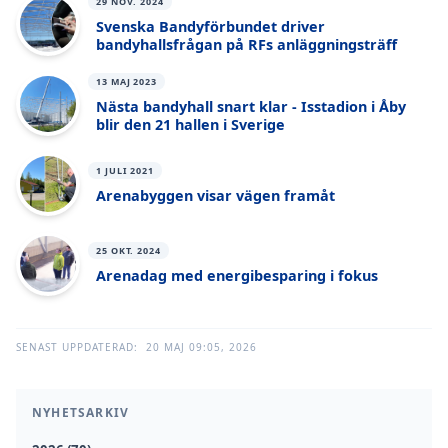
29 NOV. 2024
Svenska Bandyförbundet driver
bandyhallsfrågan på RFs anläggningsträff
13 MAJ 2023
Nästa bandyhall snart klar - Isstadion i Åby
blir den 21 hallen i Sverige
1 JULI 2021
Arenabyggen visar vägen framåt
25 OKT. 2024
Arenadag med energibesparing i fokus
SENAST UPPDATERAD:
20 MAJ 09:05, 2026
NYHETSARKIV