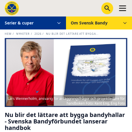
Serier & cuper
Om Svensk Bandy
HEM
/
NYHETER
/
2026
/
NU BLIR DET LÄTTARE ATT BYGGA...
Lars Wennerholm, ansvarig för anläggningsfrågor och projektledare för
handboken Foto: Kent Eng, Eng Foto
Nu blir det lättare att bygga bandyhallar
- Svenska Bandyförbundet lanserar
handbok