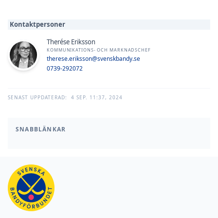
Kontaktpersoner
Therése Eriksson
KOMMUNIKATIONS- OCH MARKNADSCHEF
therese.eriksson@svenskbandy.se
0739-292072
SENAST UPPDATERAD:
4 SEP. 11:37, 2024
SNABBLÄNKAR