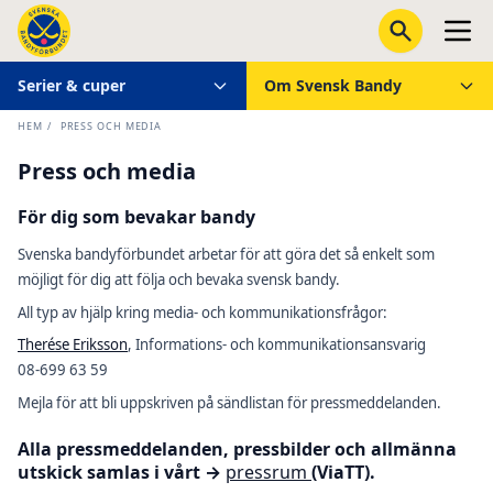
Serier & cuper
Om Svensk Bandy
HEM
/
PRESS OCH MEDIA
Press och media
För dig som bevakar bandy
Svenska bandyförbundet arbetar för att göra det så enkelt som
möjligt för dig att följa och bevaka svensk bandy.
All typ av hjälp kring media- och kommunikationsfrågor:
Therése Eriksson
, Informations- och kommunikationsansvarig
08-699 63 59
Mejla för att bli uppskriven på sändlistan för pressmeddelanden.
Alla pressmeddelanden, pressbilder och allmänna
utskick samlas i vårt →
pressrum
(ViaTT).