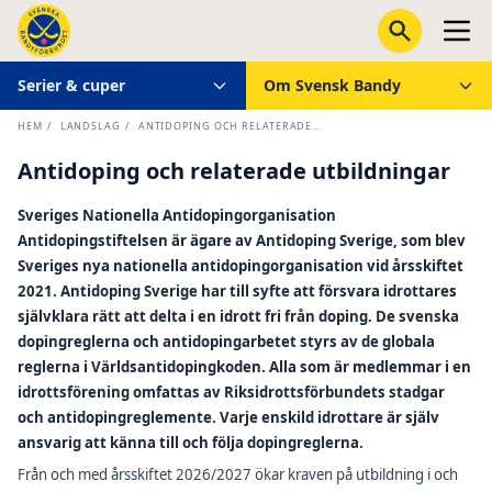
Serier & cuper
Om Svensk Bandy
HEM
/
LANDSLAG
/
ANTIDOPING OCH RELATERADE...
Antidoping och relaterade utbildningar
Sveriges Nationella Antidopingorganisation
Antidopingstiftelsen är ägare av Antidoping Sverige, som blev
Sveriges nya nationella antidopingorganisation vid årsskiftet
2021. Antidoping Sverige har till syfte att försvara idrottares
självklara rätt att delta i en idrott fri från doping. De svenska
dopingreglerna och antidopingarbetet styrs av de globala
reglerna i Världsantidopingkoden. Alla som är medlemmar i en
idrottsförening omfattas av Riksidrottsförbundets stadgar
och antidopingreglemente. Varje enskild idrottare är själv
ansvarig att känna till och följa dopingreglerna.
Från och med årsskiftet 2026/2027 ökar kraven på utbildning i och