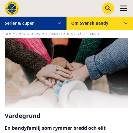
Serier & cuper
Om Svensk Bandy
HEM
/
OM SVENSK BANDY
/
ORGANISATION
/
VÄRDEGRUND
Värdegrund
En bandyfamilj som rymmer bredd och elit