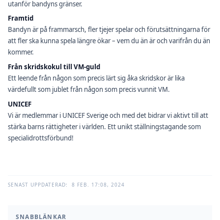
utanför bandyns gränser.
Framtid
Bandyn är på frammarsch, fler tjejer spelar och förutsättningarna för
att fler ska kunna spela längre ökar – vem du än är och varifrån du än
kommer.
Från skridskokul till VM-guld
Ett leende från någon som precis lärt sig åka skridskor är lika
värdefullt som jublet från någon som precis vunnit VM.
UNICEF
Vi är medlemmar i UNICEF Sverige och med det bidrar vi aktivt till att
stärka barns rättigheter i världen. Ett unikt ställningstagande som
specialidrottsförbund!
SENAST UPPDATERAD:
8 FEB. 17:08, 2024
SNABBLÄNKAR