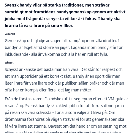
Svensk bandy vilar på starka traditioner, men strävar
samtidigt mot framtidens bandygemenskap genom att aktivt
jobba med frågor där schyssta villkor är i fokus. I bandy ska
lirarna få vara lirare på sina vi
llkor.
Laganda
Gemenskap och glädje är vägen till framgång inom alla idrotter. I
bandyn är laget alltid större än jaget. Laganda inom bandy står för
inkluderande - alla är välkomna och alla har en roll att fylla.
Schysst
Schysst är kanske det bästa man kan vara. Det står för respekt och
att man uppträder på ett korrekt sätt. Bandy är en sport där man
låter lirare får vara lirare och där publiken sällan bråkar och där man
ofta har en kompis eller flera i det lag man möter.
Från de första skären i "skridskokul” till segeryran efter ett VM-guld är
resan lång. Svensk bandy ska aktivt jobba för att förutsättningarna
på resan ska vara schyssta – för alla som väljer att kliva på. Om
drömmarna förändras på vägen strävar vi för att gemenskapen ska
få våra lirare att stanna. Oavsett om det handlar om en satsning mot
eliten eller för glädjen att spela med sina vänner i en lägre division.