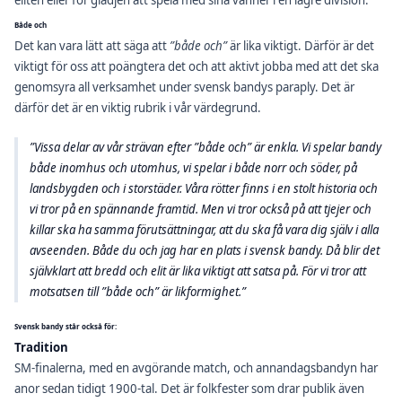
Både och
Det kan vara lätt att säga att
”både och”
är lika viktigt. Därför är det
viktigt för oss att poängtera det och att aktivt jobba med att det ska
genomsyra all verksamhet under svensk bandys paraply. Det är
därför det är en viktig rubrik i vår värdegrund.
”Vissa delar av vår strävan efter ”både och” är enkla. Vi spelar bandy
både inomhus och utomhus, vi spelar i både norr och söder, på
landsbygden och i storstäder. Våra rötter finns i en stolt historia och
vi tror på en spännande framtid. Men vi tror också på att tjejer och
killar ska ha samma förutsättningar, att du ska få vara dig själv i alla
avseenden. Både du och jag har en plats i
svensk bandy. Då blir det
självklart att bredd och elit är lika viktigt att satsa på. För vi tror att
motsatsen till ”både och” är likformighet.”
Svensk bandy står också för:
Tradition
SM-finalerna, med en avgörande match, och annandagsbandyn har
anor sedan tidigt 1900-tal. Det är folkfester som drar publik även