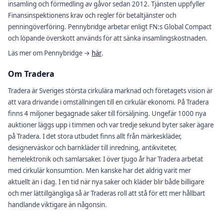
insamling och förmedling av gåvor sedan 2012. Tjänsten uppfyller
Finansinspektionens krav och regler för betaltjänster och
penningöverföring. Pennybridge arbetar enligt FN:s Global Compact
och löpande överskott används för att sänka insamlingskostnaden.
Läs mer om Pennybridge →
här
.
Om Tradera
Tradera är Sveriges största cirkulära marknad och företagets vision är
att vara drivande i omställningen till en cirkulär ekonomi. På Tradera
finns 4 miljoner begagnade saker till försäljning. Ungefär 1000 nya
auktioner läggs upp i timmen och var tredje sekund byter saker ägare
på Tradera. I det stora utbudet finns allt från märkeskläder,
designerväskor och barnkläder till inredning, antikviteter,
hemelektronik och samlarsaker. I över tjugo år har Tradera arbetat
med cirkulär konsumtion. Men kanske har det aldrig varit mer
aktuellt än i dag. I en tid när nya saker och kläder blir både billigare
och mer lättillgängliga så är Traderas roll att stå för ett mer hållbart
handlande viktigare än någonsin.