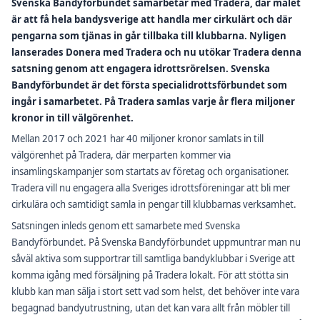
Svenska Bandyförbundet samarbetar med Tradera, där målet
är att få hela bandysverige att handla mer cirkulärt och där
pengarna som tjänas in går tillbaka till klubbarna. Nyligen
lanserades Donera med Tradera och nu utökar Tradera denna
satsning genom att engagera idrottsrörelsen. Svenska
Bandyförbundet är det första specialidrottsförbundet som
ingår i samarbetet. På Tradera samlas varje år flera miljoner
kronor in till välgörenhet.
Mellan 2017 och 2021 har 40 miljoner kronor samlats in till
välgörenhet på Tradera, där merparten kommer via
insamlingskampanjer som startats av företag och organisationer.
Tradera vill nu engagera alla Sveriges idrottsföreningar att bli mer
cirkulära och samtidigt samla in pengar till klubbarnas verksamhet.
Satsningen inleds genom ett samarbete med Svenska
Bandyförbundet. På Svenska Bandyförbundet uppmuntrar man nu
såväl aktiva som supportrar till samtliga bandyklubbar i Sverige att
komma igång med försäljning på Tradera lokalt. För att stötta sin
klubb kan man sälja i stort sett vad som helst, det behöver inte vara
begagnad bandyutrustning, utan det kan vara allt från möbler till