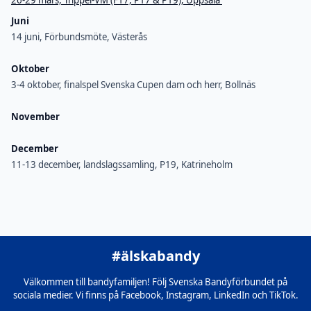
26-29 mars, Trippel-VM (F17, P17 & P19), Uppsala
Juni
14 juni, Förbundsmöte, Västerås
Oktober
3-4 oktober, finalspel Svenska Cupen dam och herr, Bollnäs
November
December
11-13 december, landslagssamling, P19, Katrineholm
#älskabandy
Välkommen till bandyfamiljen! Följ Svenska Bandyförbundet på
sociala medier. Vi finns på Facebook, Instagram, LinkedIn och TikTok.