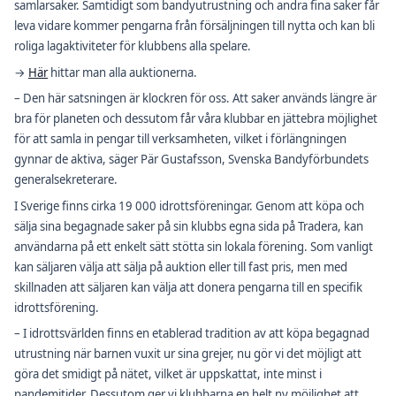
samlarsaker. Samtidigt som bandyutrustning och andra fina saker får
leva vidare kommer pengarna från försäljningen till nytta och kan bli
roliga lagaktiviteter för klubbens alla spelare.
→
Här
hittar man alla auktionerna.
– Den här satsningen är klockren för oss. Att saker används längre är
bra för planeten och dessutom får våra klubbar en jättebra möjlighet
för att samla in pengar till verksamheten, vilket i förlängningen
gynnar de aktiva, säger Pär Gustafsson, Svenska Bandyförbundets
generalsekreterare.
I Sverige finns cirka 19 000 idrottsföreningar. Genom att köpa och
sälja sina begagnade saker på sin klubbs egna sida på Tradera, kan
användarna på ett enkelt sätt stötta sin lokala förening. Som vanligt
kan säljaren välja att sälja på auktion eller till fast pris, men med
skillnaden att säljaren kan välja att donera pengarna till en specifik
idrottsförening.
– I idrottsvärlden finns en etablerad tradition av att köpa begagnad
utrustning när barnen vuxit ur sina grejer, nu gör vi det möjligt att
göra det smidigt på nätet, vilket är uppskattat, inte minst i
pandemitider. Dessutom ger vi klubbarna en helt ny möjlighet att