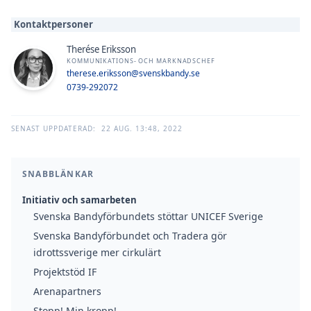
Kontaktpersoner
Therése Eriksson
KOMMUNIKATIONS- OCH MARKNADSCHEF
therese.eriksson@svenskbandy.se
0739-292072
SENAST UPPDATERAD:
22 AUG. 13:48, 2022
SNABBLÄNKAR
Initiativ och samarbeten
Svenska Bandyförbundets stöttar UNICEF Sverige
Svenska Bandyförbundet och Tradera gör
idrottssverige mer cirkulärt
Projektstöd IF
Arenapartners
Stopp! Min kropp!