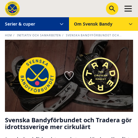
Serier & cuper
Om Svensk Bandy
HEM
/
INITIATIV OCH SAMARBETEN
/
SVENSKA BANDYFÖRBUNDET OCH...
Svenska Bandyförbundet och Tradera gör
idrottssverige mer cirkulärt