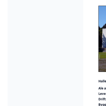
Hall
Ale 
Leve
Drift
Bygg