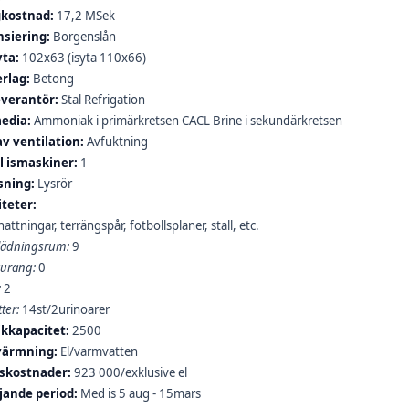
kostnad:
17,2 MSek
nsiering:
Borgenslån
yta:
102x63 (isyta 110x66)
rlag:
Betong
everantör:
Stal Refrigation
edia:
Ammoniak i primärkretsen CACL Brine i sekundärkretsen
av ventilation:
Avfuktning
l ismaskiner:
1
sning:
Lysrör
iteter:
attningar, terrängspår, fotbollsplaner, stall, etc.
ädningsrum:
9
aurang:
0
:
2
ter:
14st/2urinoarer
ikkapacitet:
2500
ärmning:
El/varmvatten
tskostnader:
923 000/exklusive el
jande period:
Med is 5 aug - 15mars