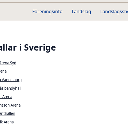
Föreningsinfo
Landslag
Landslagss
llar i Sverige
Arena Syd
rena
a Vänersborg
äs bandyhall
n Arena
nsson Arena
enthallen
ik Arena