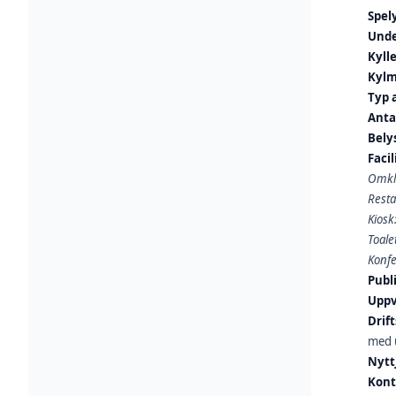
Spel
Unde
Kyll
Kylm
Typ 
Anta
Bely
Facil
Omkl
Rest
Kiosk
Toalet
Konf
Publ
Uppv
Drif
med u
Nytt
Kont