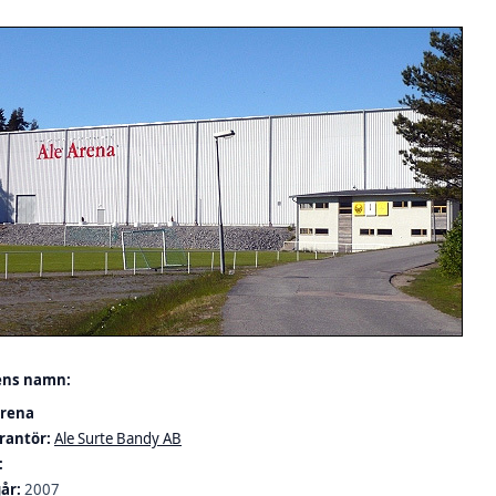
ens namn:
arena
rantör:
Ale Surte Bandy AB
:
år:
2007