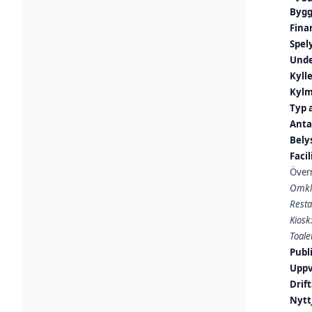
Bygg
Fina
Spel
Unde
Kyll
Kylm
Typ 
Anta
Bely
Facil
Övern
Omkl
Rest
Kiosk
Toalet
Publ
Uppv
Drif
Nytt