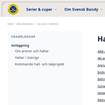
Serier & cuper
Om Svensk Bandy
HEM
/
ANLÄGGNING
/
HALLAR I SVERIGE
Ha
SNABBLÄNKAR
Anläggning
Om arenor och hallar
ABB 
Hallar i Sverige
Ale a
Kommande hall- och takprojekt
Aren
Bolln
Behr
Göra
Serw
Rättv