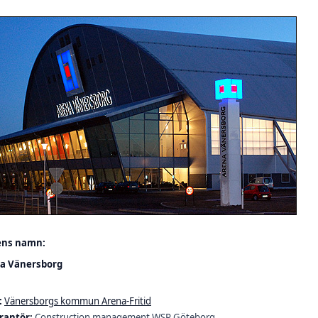
ens namn:
a Vänersborg
:
Vänersborgs kommun Arena-Fritid
rantör:
Construction management WSP Göteborg