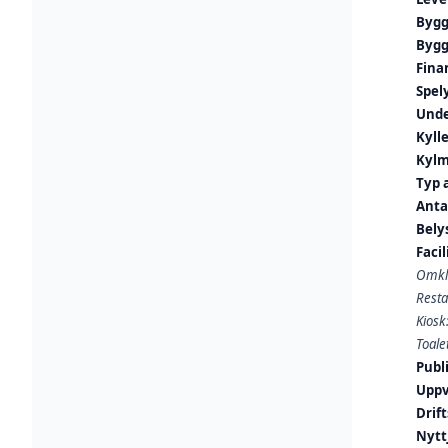
Bygg
Bygg
Fina
Spel
Unde
Kyll
Kylm
Typ 
Anta
Bely
Facil
Omkl
Rest
Kiosk
Toalet
Publ
Uppv
Drif
Nytt