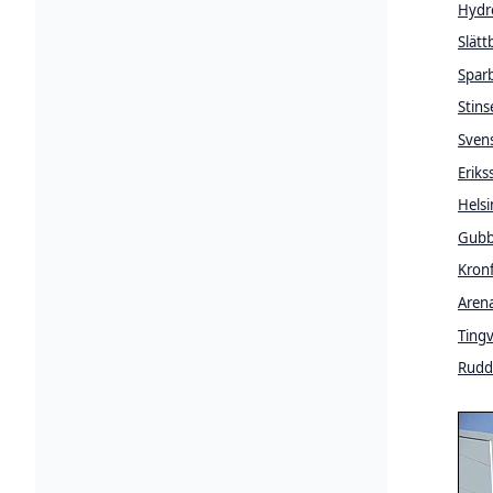
Hydr
Slätt
Spar
Stins
Sven
Eriks
Hels
Gubb
Kronf
Arena
Tingv
Rudda