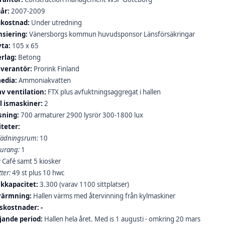
år:
2007-2009
kostnad:
Under utredning
nsiering:
Vänersborgs kommun huvudsponsor Länsförsäkringar
yta:
105 x 65
rlag:
Betong
everantör:
Prorink Finland
edia:
Ammoniakvatten
av ventilation:
FTX plus avfuktningsaggregat i hallen
l ismaskiner:
2
sning:
700 armaturer 2900 lysrör 300-1800 lux
iteter:
ädningsrum:
10
aurang:
1
:
Café samt 5 kiosker
ter:
49 st plus 10 hwc
ikkapacitet:
3.300 (varav 1100 sittplatser)
ärmning:
Hallen värms med återvinning från kylmaskiner
tskostnader: -
jande period:
Hallen hela året. Med is 1 augusti - omkring 20 mars