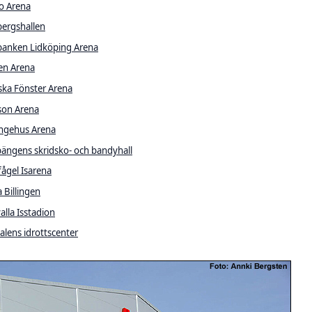
o Arena
bergshallen
banken Lidköping Arena
en Arena
ska Fönster Arena
son Arena
ingehus Arena
ängens skridsko- och bandyhall
ågel Isarena
 Billingen
alla Isstadion
lens idrottscenter