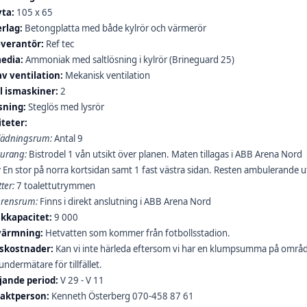
yta:
105 x 65
rlag:
Betongplatta med både kylrör och värmerör
everantör:
Ref tec
edia:
Ammoniak med saltlösning i kylrör (Brineguard 25)
av ventilation:
Mekanisk ventilation
l ismaskiner:
2
sning:
Steglös med lysrör
iteter:
ädningsrum:
Antal 9
aurang:
Bistrodel 1 vån utsikt över planen. Maten tillagas i ABB Arena Nord
:
En stor på norra kortsidan samt 1 fast västra sidan. Resten ambulerande ut
ter:
7 toalettutrymmen
erensrum:
Finns i direkt anslutning i ABB Arena Nord
ikkapacitet:
9 000
ärmning:
Hetvatten som kommer från fotbollsstadion.
tskostnader:
Kan vi inte härleda eftersom vi har en klumpsumma på områd
ndermätare för tillfället.
jande period:
V 29 - V 11
aktperson:
Kenneth Österberg 070-458 87 61