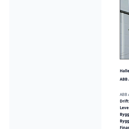
Hall
ABB 
ABB 
Drift
Leve
Bygg
Bygg
Fina