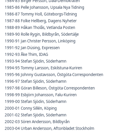
1984-85 Birger Persson, Dala-Demokraten
1985-86 Pelle Johansson, Upsala Nya Tidning
1986-87 Tommy Holl, Göteborgs-Tidning
1987-88 Folke Hellberg, Dagens Nyheter
1988-89 Håkan Tholås, Vetlanda Posten
1989-90 Rolle Rygin, Bildbyrån, Södertälje
1990-91 Jan Christer Persson, Linköping
1991-92 Jan Düsing, Expressen
1992-93 Åke Thim, IDAG
1993-94 Stefan Sjödin, Söderhamn
1994-95 Tommy Larsson, Eskilstuna-Kuriren
1995-96 Johnny Gustavsson, Östgöta Correspondenten
1996-97 Stefan Sjödin, Söderhamn
1997-98 Göran Billeson, Östgöta Correspondenten
1998-99 Esbjörn Johansson, Falu-Kuriren
1999-00 Stefan Sjödin, Söderhamn
2000-01 Conny Sillén, Köping
2001-02 Stefan Sjödin, Söderhamn
2002-03 Sören Andersson, Bildbyrån
2003-04 Urban Andersson, Aftonbladet Stockholm