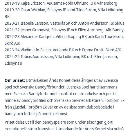
2018-19 Kajsa Ericsson, AIK samt Robin Öhrlund, IFK Vänersborg
2019-20 Oscar Wikblad, Edsbyns IF samt Tilda Ström, Villa Lidköping
BK
2020-21 Isabelle Larsson, Västerås SK och Anton Andersson, IK Sirius
2021-22 Jesper Granqvist, Edsbyns IF och Ellen Ahrnberg, AIK Bandy.
2022-23 Alexander Karlgren, Villa Lidköping BK och Karla Thuresson,
Skirö AIK
2023-24 Vladimir In-Fa-Lin, Vetlanda BK och Emma Drott, Skirö AIK
2024-25 Tobias Augustsson, Villa Lidköping BK och Ellen Jansson,
Edsbyns IF
Om priset:
Utmärkelsen Årets Komet delas årligen ut av Svenska
Spel och Svenska Bandyförbundet. Svenska Spel har tillsammans
med Svenska Bandyförbundet instiftat en utmärkelse och pris till
minne av bandyprofilen och Svenska Spel-medarbetaren, Torbjörn Ek
från Ljusdal. Torbjörn Ek var en av de sista som dubbelspelade i
bandy och fotboll på högsta elitnivå.
Priset delas ut till den bandyspelare som under säsongen gjort
exceptionellt stora framsteg. Utmärkande för Årets Komet ska också