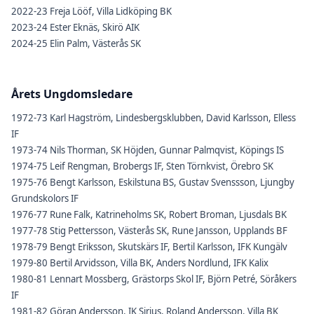
2022-23 Freja Lööf, Villa Lidköping BK
2023-24 Ester Eknäs, Skirö AIK
2024-25 Elin Palm, Västerås SK
Årets Ungdomsledare
1972-73 Karl Hagström, Lindesbergsklubben, David Karlsson, Elless
IF
1973-74 Nils Thorman, SK Höjden, Gunnar Palmqvist, Köpings IS
1974-75 Leif Rengman, Brobergs IF, Sten Törnkvist, Örebro SK
1975-76 Bengt Karlsson, Eskilstuna BS, Gustav Svenssson, Ljungby
Grundskolors IF
1976-77 Rune Falk, Katrineholms SK, Robert Broman, Ljusdals BK
1977-78 Stig Pettersson, Västerås SK, Rune Jansson, Upplands BF
1978-79 Bengt Eriksson, Skutskärs IF, Bertil Karlsson, IFK Kungälv
1979-80 Bertil Arvidsson, Villa BK, Anders Nordlund, IFK Kalix
1980-81 Lennart Mossberg, Grästorps Skol IF, Björn Petré, Söråkers
IF
1981-82 Göran Andersson, IK Sirius, Roland Andersson, Villa BK