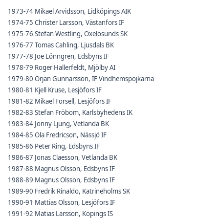
1973-74 Mikael Arvidsson, Lidköpings AIK
1974-75 Christer Larsson, Västanfors IF
1975-76 Stefan Westling, Oxelösunds SK
1976-77 Tomas Cahling, Ljusdals BK
1977-78 Joe Lönngren, Edsbyns IF
1978-79 Roger Hallerfeldt, Mjölby AI
1979-80 Örjan Gunnarsson, IF Vindhemspojkarna
1980-81 Kjell Kruse, Lesjöfors IF
1981-82 Mikael Forsell, Lesjöfors IF
1982-83 Stefan Fröbom, Karlsbyhedens IK
1983-84 Jonny Ljung, Vetlanda BK
1984-85 Ola Fredricson, Nässjö IF
1985-86 Peter Ring, Edsbyns IF
1986-87 Jonas Claesson, Vetlanda BK
1987-88 Magnus Olsson, Edsbyns IF
1988-89 Magnus Olsson, Edsbyns IF
1989-90 Fredrik Rinaldo, Katrineholms SK
1990-91 Mattias Olsson, Lesjöfors IF
1991-92 Matias Larsson, Köpings IS