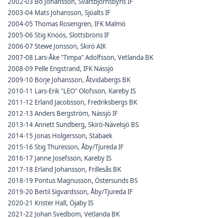
2002-03 Bo Johansson, Svartbjörnsbyns IF
2003-04 Mats Johansson, Sjöalts IF
2004-05 Thomas Rosengren, IFK Malmö
2005-06 Stig Knöös, Slottsbrons IF
2006-07 Stewe Jonsson, Skirö AIK
2007-08 Lars-Åke "Timpa" Adolfsson, Vetlanda BK
2008-09 Pelle Engstrand, IFK Nässjö
2009-10 Börje Johansson, Åtvidabergs BK
2010-11 Lars-Erik "LEO" Olofsson, Kareby IS
2011-12 Erland Jacobsson, Fredriksbergs BK
2012-13 Anders Bergström, Nässjö IF
2013-14 Annett Sundberg, Skirö-Nävelsjö BS
2014-15 Jonas Holgersson, Stabaek
2015-16 Stig Thuresson, Åby/Tjureda IF
2016-17 Janne Josefsson, Kareby IS
2017-18 Erland Johansson, Frillesås BK
2018-19 Pontus Magnusson, Östersunds BS
2019-20 Bertil Sigvardsson, Åby/Tjureda IF
2020-21 Krister Hall, Öjaby IS
2021-22 Johan Svedbom, Vetlanda BK