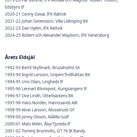
2019-20 Pär Beckne, IFK Motala och Magnus "Kuben" Olsson,
Edsbyns IF
2020-21 Conny Gesar, IFK Rättvik
2021-22 Johan Sixtensson, Villa Lidköping BK
2022-23 Dan Hjelm, IFK Rättvik
2024-25 Robert och Alexander Mayborn, IFK Vänersborg
Årets Eldsjäl
1992-93 Bertil Skyllmark, Bruzaholms SK
1993-94 Ingrid Larsson, Gripen/Trollhättan BK
1994-95 Uno Olars, Lingheds IF
1995-96 Lennart Blomqvist, Kungsängens IF
1996-97 Ove Lindh, Otterbäckens BK
1997-98 Hans Nordén, Härnösands AIK
1998-99 Alvar Larsson, Mosseruds GF
1999-00 Jonny Olsson, Målilla GoIF
2000-01 Mats Melin, Åby/Tjureda IF
2001-02 Tommy Brunholts, GT 76 IK Bandy