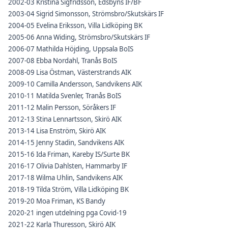
2002-03 Kristina Sigfridsson, Edsbyns IF/BF
2003-04
Sigrid Simonsson, Strömsbro/Skutskärs IF
2004-05
Evelina Eriksson, Villa Lidköping BK
2005-06
Anna Widing, Strömsbro/Skutskärs IF
2006-07
Mathilda Höjding, Uppsala BoIS
2007-08 Ebba Nordahl, Tranås BoIS
2008-09 Lisa Östman, Västerstrands AIK
2009-10 Camilla Andersson, Sandvikens AIK
2010-11 Matilda Svenler, Tranås BoIS
2011-12 Malin Persson, Söråkers IF
2012-13 Stina Lennartsson, Skirö AIK
2013-14 Lisa Enström, Skirö AIK
2014-15 Jenny Stadin, Sandvikens AIK
2015-16 Ida Friman, Kareby IS/Surte BK
2016-17 Olivia Dahlsten, Hammarby IF
2017-18 Wilma Uhlin, Sandvikens AIK
2018-19 Tilda Ström, Villa Lidköping BK
2019-20 Moa Friman, KS Bandy
2020-21 ingen utdelning pga Covid-19
2021-22 Karla Thuresson, Skirö AIK