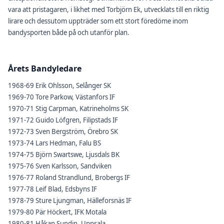
vara att pristagaren, i likhet med Torbjörn Ek, utvecklats till en riktig
lirare och dessutom uppträder som ett stort föredöme inom
bandysporten både på och utanför plan.
Årets Bandyledare
1968-69 Erik Ohlsson, Selånger SK
1969-70 Tore Parkow, Västanfors IF
1970-71 Stig Carpman, Katrineholms SK
1971-72 Guido Löfgren, Filipstads IF
1972-73 Sven Bergström, Örebro SK
1973-74 Lars Hedman, Falu BS
1974-75 Björn Swartswe, Ljusdals BK
1975-76 Sven Karlsson, Sandviken
1976-77 Roland Strandlund, Brobergs IF
1977-78 Leif Blad, Edsbyns IF
1978-79 Sture Ljungman, Hälleforsnäs IF
1979-80 Pär Höckert, IFK Motala
1980-81 Håkan Sundin, Uppsala