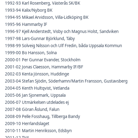
1992-93 Karl Rosenberg, Västerås SK/BK
1993-94 Kalix/Nyborg BK
1994-95 Mikael Arvidsson, Villa-Lidköping BK
1995-96 Hammarby IF
1996-97 Kjell Anderstedt, Visby och Magnus Holst, Sandviken
1997-98 Lars-Gunnar Björklund, Täby
1998-99 Solveig Nilsson och Ulf Fredin, båda Uppsala Kommun
1999-00 Bo Hansson, Solna
2000-01 Per Gunnar Evander, Stockholm
2001-02 Jonas Claesson, Hammarby IF/BF
2002-03 Kenta Jönsson, Huddinge
2003-04 Stefan Sjödin, Söderhamn/Martin Fransson, Gustavsberg
2004-05 Kenth Hultqvist, Vetlanda
2005-06 Jan Sjonemark, Uppsala
2006-07 Utmärkelsen utdelades ej
2007-08 Göran Åslund, Falun
2008-09 Pelle Fosshaug, Tillberga Bandy
2009-10 Herrlandslaget
2010-11 Martin Henriksson, Edsbyn
2011-12 TV4