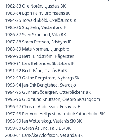
1982-83 Olle Norén, Ljusdals BK
1983-84 Egon Palm, Bromstens IK
1984-85 Torvald Sköld, Oxelösunds IK
1985-86 Stig Selin, Västanfors IF
1986-87 Sven Skoglund, Villa BK
1987-88 Sören Persson, Edsbyns IF
1988-89 Mats Norman, Ljungsbro
1989-90 Bertil Lindström, Hägersten
1990-91 Lars Behlander, Skutskärs IF
1991-92 Bertil Fång, Tranås BoIS
1992-93 Göthe Bergström, Nyborgs SK
1993-94 Jan-Erik Bengtshed, Svärdsjö
1994-95 Gunnar Södergren, Otterbäckens BK
1995-96 Gudmund Knutsson, Örebro SK/Ungdom
1996-97 Christer Andersson, Edsbyns IF
1997-98 Per-Arne Hellqvist, Värmbol/Katrineholm BK
1998-99 Jan Wetterskog, Västerås SK/BK
1999-00 Göran Åslund, Falu BS/BK
2000-01 Lars-Åke Adolfsson, Vetlanda BK