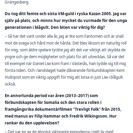
Grängesberg.
Du tog ditt femte och sista VM-guld i ryska Kazan 2005. Jag var
själv på plats, och minns hur mycket du vurmade för den unga
generationen i blågult. Den biten var viktig för dig?
– Så har det varit under alla år, jag är lite som Fantomen och är snäll
mot de svaga och hård mot de hårda. Det blev liksom en naturlig roll
för mig, som äldre spelare tyckte jag att det var viktigt att skydda de
yngre och ge dem möjligheter och plats för att utvecklas. Så var det
till exempel när Daniel Liw kom fram i Västerås, han tydde sig till mig
första tiden. Och i landslaget hade dåvarande förbundskapten Kent
Hultqvist som en viktig uppgift för mig att lotsa in just Liw i blågult
också.
En annorlunda period var åren (2013–2017) som
förbundskapten för Somalia och den stora rollen i
framgångsrika dokumentärfilmen "Trevligt Folk" från 2015,
med manus av Filip Hammar och Fredrik Wikingsson. Hur
rankar du den upplevelsen?
– Det var en av de absolut viktigaste episoderna i mitt liv med