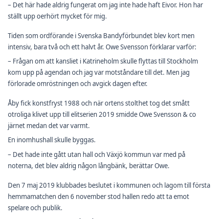
– Det här hade aldrig fungerat om jag inte hade haft Eivor. Hon har
ställt upp oerhört mycket för mig.
Tiden som ordförande i Svenska Bandyförbundet blev kort men
intensiv, bara två och ett halvt år. Owe Svensson förklarar varför:
– Frågan om att kansliet i Katrineholm skulle flyttas till Stockholm
kom upp på agendan och jag var motståndare till det. Men jag
förlorade omröstningen och avgick dagen efter.
Åby fick konstfryst 1988 och när ortens stolthet tog det smått
otroliga klivet upp till elitserien 2019 smidde Owe Svensson & co
järnet medan det var varmt.
En inomhushall skulle byggas.
– Det hade inte gått utan hall och Växjö kommun var med på
noterna, det blev aldrig någon långbänk, berättar Owe.
Den 7 maj 2019 klubbades beslutet i kommunen och lagom till första
hemmamatchen den 6 november stod hallen redo att ta emot
spelare och publik.