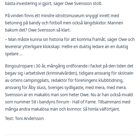
bästa investering vi gjort, säger Owe Svensson stolt.
På vinden finns ett mindre idrottsmuseum snyggt inrett med
betoning på bandy och fotboll men också längdskidor. Mannen
bakom det? Owe Svensson så klart.
– Man måste kunna sin historia för att komma framåt, säger Owe och
levererar ytterligare klokskap: Hellre en duktig ledare än en duktig
spelare …
Bingoutropare i 30 år, mångårig ordförande i facket på den tiden det
begav sig i arbetslivet (kriminalvården), tidigare ansvarig för skötseln
av ortens campingplats, redaktör för föreningens klubbtidning,
ansvarig för Åby sluss, Sveriges sydligaste, med mera, med mera.
Svensson är en makalös man som heter Owe. Nu är han också invald
som nummer 58 i bandyns finrum - Hall of Fame. Tillsammans med
många andra makalösa män och kvinnor. Så himla välförtjänt.
Text: Toni Andersson