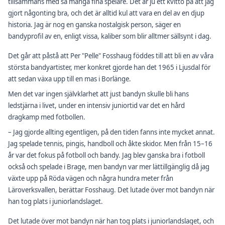
tillsammans med så många fina spelare. Det är ju ett kvitto på att jag
gjort någonting bra, och det är alltid kul att vara en del av en djup
historia. Jag är nog en ganska nostalgisk person, säger en
bandyprofil av en, enligt vissa, kaliber som blir alltmer sällsynt i dag.
Det går att påstå att Per "Pelle" Fosshaug föddes till att bli en av våra
största bandyartister, mer konkret gjorde han det 1965 i Ljusdal för
att sedan växa upp till en mas i Borlänge.
Men det var ingen självklarhet att just bandyn skulle bli hans
ledstjärna i livet, under en intensiv juniortid var det en hård
dragkamp med fotbollen.
– Jag gjorde allting egentligen, på den tiden fanns inte mycket annat.
Jag spelade tennis, pingis, handboll och åkte skidor. Men från 15–16
år var det fokus på fotboll och bandy. Jag blev ganska bra i fotboll
också och spelade i Brage, men bandyn var mer lättillgänglig då jag
växte upp på Röda vägen och några hundra meter från
Läroverksvallen, berättar Fosshaug. Det lutade över mot bandyn när
han tog plats i juniorlandslaget.
Det lutade över mot bandyn när han tog plats i juniorlandslaget, och