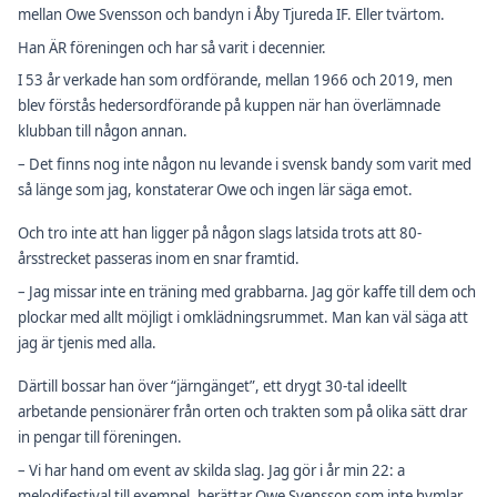
mellan Owe Svensson och bandyn i Åby Tjureda IF. Eller tvärtom.
Han ÄR föreningen och har så varit i decennier.
I 53 år verkade han som ordförande, mellan 1966 och 2019, men
blev förstås hedersordförande på kuppen när han överlämnade
klubban till någon annan.
– Det finns nog inte någon nu levande i svensk bandy som varit med
så länge som jag, konstaterar Owe och ingen lär säga emot.
Och tro inte att han ligger på någon slags latsida trots att 80-
årsstrecket passeras inom en snar framtid.
– Jag missar inte en träning med grabbarna. Jag gör kaffe till dem och
plockar med allt möjligt i omklädningsrummet. Man kan väl säga att
jag är tjenis med alla.
Därtill bossar han över “järngänget”, ett drygt 30-tal ideellt
arbetande pensionärer från orten och trakten som på olika sätt drar
in pengar till föreningen.
– Vi har hand om event av skilda slag. Jag gör i år min 22: a
melodifestival till exempel, berättar Owe Svensson som inte hymlar