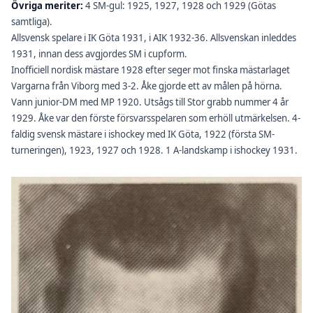
Övriga meriter:
4 SM-gul: 1925, 1927, 1928 och 1929 (Götas
samtliga).
Allsvensk spelare i IK Göta 1931, i AIK 1932-36. Allsvenskan inleddes
1931, innan dess avgjordes SM i cupform.
Inofficiell nordisk mästare 1928 efter seger mot finska mästarlaget
Vargarna från Viborg med 3-2. Åke gjorde ett av målen på hörna.
Vann junior-DM med MP 1920. Utsågs till Stor grabb nummer 4 år
1929. Åke var den förste försvarsspelaren som erhöll utmärkelsen. 4-
faldig svensk mästare i ishockey med IK Göta, 1922 (första SM-
turneringen), 1923, 1927 och 1928. 1 A-landskamp i ishockey 1931.