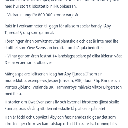
med hur stort tillskottet blir i klubbkassan.
– Vi drar in ungefär 800 000 kronor varje år.
Rakt in i verksamheten till gagn för alla som spelar bandy i Åby
Tjureda IF, ung som gammal.
Föreningen är en omvittnat vital plantskola och det är inte med lite
stolthet som Owe Svensson berättar om blågula bedrifter.
– Vi har genom åren fostrat 14 landslagsspelare på olika åldersnivåer.
Det är vi oerhört stolta över.
Många spelare i elitserien i dag har Åby Tjureda IF som sin
moderklubb, exempelvis Jesper Jonsson, VSK, duon Filip Bringe och
Pontus Sjölund, Vetlanda BK, Hammarbys målvakt Viktor Birgersson
med flera.
Historien om Owe Svenssons liv och leverne i idrottens tjänst skulle
kunna göras så lång att den inte skulle få plats ens på nätet.
Han är född och uppväxt i Åby och fascinerades tidigt av det som
idrotten ger i form av kamratskap och ett friskare liv. Löpning blev