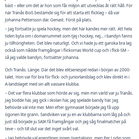
bäst – eller om det är hon som får miljön att utvecklas åt rätt håll. För
när Tranås BoiS bestämde sig för att starta ett flicklag – då var
Johanna Pettersson där. Genast. Först på plats.
– Jag fortsatte ju spela hockey, men det här kändes mer rätt. Att hela
tiden byta om i domarrummet som tjej i hockey, nej… i bandyn fanns
ju tillhörigheten. Det blev naturligt. Och vi hade ju ett ganska bra lag
också som nådde framgångar i flickornas World cup och i flick-SM –
så jag valde bandyn, fortsätter Johanna.
Och Tranås. Länge. Där det blev elitseriespel redan i början av 2000-
talet. Hon var för bra för flick- och juniorlandslag och klev direkt in i
A-landslaget med sin allt vassare klubba.
– Det var flera klubbar som hörde av sig, men min värld var ju Tranås.
Jag bodde här, jag gick i skolan här, jag spelade bandy här. Jag
behövde väl inte mer. Men efter gymnasiet började jag få upp
ögonen lite grann. Sandviken var ju en av klubbarna som låg på och
just då började ju SAIK få framgångar och jag såg finalmatcher på
teve – och till slut var det inget svårt val.
– Jag behövde väl egentligen ingen övertalning, men Per Lodin som