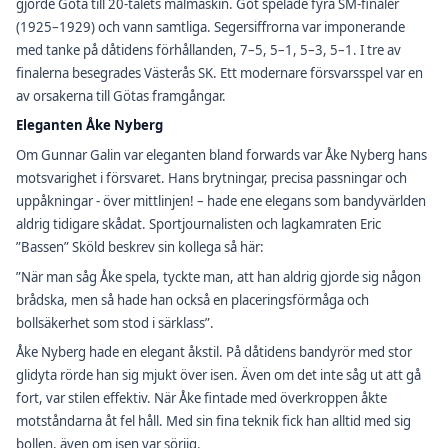
gjorde Göta till 20-talets målmaskin. Göt spelade fyra SM-finaler
(1925–1929) och vann samtliga. Segersiffrorna var imponerande
med tanke på dåtidens förhållanden, 7–5, 5–1, 5–3, 5–1. I tre av
finalerna besegrades Västerås SK. Ett modernare försvarsspel var en
av orsakerna till Götas framgångar.
Eleganten Åke Nyberg
Om Gunnar Galin var eleganten bland forwards var Åke Nyberg hans
motsvarighet i försvaret. Hans brytningar, precisa passningar och
uppåkningar - över mittlinjen! – hade ene elegans som bandyvärlden
aldrig tidigare skådat. Sportjournalisten och lagkamraten Eric
”Bassen” Sköld beskrev sin kollega så här:
”När man såg Åke spela, tyckte man, att han aldrig gjorde sig någon
brådska, men så hade han också en placeringsförmåga och
bollsäkerhet som stod i särklass”.
Åke Nyberg hade en elegant åkstil. På dåtidens bandyrör med stor
glidyta rörde han sig mjukt över isen. Även om det inte såg ut att gå
fort, var stilen effektiv. När Åke fintade med överkroppen åkte
motståndarna åt fel håll. Med sin fina teknik fick han alltid med sig
bollen, även om isen var sörjig.