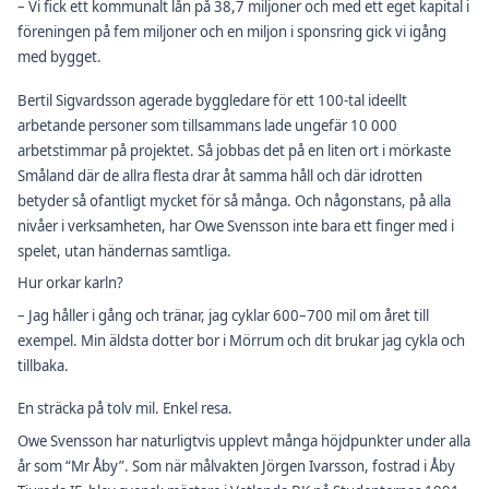
– Vi fick ett kommunalt lån på 38,7 miljoner och med ett eget kapital i
föreningen på fem miljoner och en miljon i sponsring gick vi igång
med bygget.
Bertil Sigvardsson agerade byggledare för ett 100-tal ideellt
arbetande personer som tillsammans lade ungefär 10 000
arbetstimmar på projektet. Så jobbas det på en liten ort i mörkaste
Småland där de allra flesta drar åt samma håll och där idrotten
betyder så ofantligt mycket för så många. Och någonstans, på alla
nivåer i verksamheten, har Owe Svensson inte bara ett finger med i
spelet, utan händernas samtliga.
Hur orkar karln?
– Jag håller i gång och tränar, jag cyklar 600–700 mil om året till
exempel. Min äldsta dotter bor i Mörrum och dit brukar jag cykla och
tillbaka.
En sträcka på tolv mil. Enkel resa.
Owe Svensson har naturligtvis upplevt många höjdpunkter under alla
år som “Mr Åby”. Som när målvakten Jörgen Ivarsson, fostrad i Åby