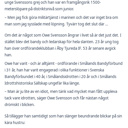
unge Svenssons grej och han var en framgångsrik 1500-
meterslöpare på distriktsnivå som junior.
– Men jag fick göra militärtjänst i marinen och det var inget bra om
man som jag sysslade med löpning. Tyvärr tog det slut där …
Om det är något som Owe Svensson ångrar i livet så är det just det. I
stället blev det bandy och ledarskap för hela slanten. 23 år ung tog
han över ordförandeklubban i Åby Tjureda IF. 53 år senare avgick
han.
Owe har varit - och är alltjämt - ordförande i Smålands Bandyförbund
i 31 år, han har varit engagerad i olika funktioner i Svenska
Bandyförbundet i 40 år, i Smålandsidrotten i 20 år och i Smålands
Idrottshistoriska Sällskap ungefär lika länge.
– Man är ju lite av en idiot, men tänk vad mycket man fått uppleva
tack vare idrotten, säger Owe Svensson och får nästan något
drömskt i blicken.
Så tillägger han samtidigt som han slänger beundrande blickar på sin
kära hustru: