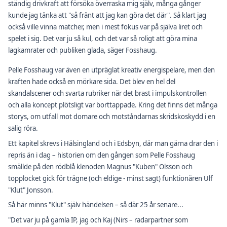
ständig drivkraft att försöka överraska mig själv, många gånger
kunde jag tänka att "så fränt att jag kan göra det där". Så klart jag
också ville vinna matcher, men i mest fokus var på själva liret och
spelet i sig. Det var ju så kul, och det var så roligt att göra mina
lagkamrater och publiken glada, säger Fosshaug.
Pelle Fosshaug var även en utpräglat kreativ energispelare, men den
kraften hade också en mörkare sida. Det blev en hel del
skandalscener och svarta rubriker när det brast i impulskontrollen
och alla koncept plötsligt var borttappade. Kring det finns det många
storys, om utfall mot domare och motståndarnas skridskoskydd i en
salig röra.
Ett kapitel skrevs i Hälsingland och i Edsbyn, där man gärna drar den i
repris än i dag – historien om den gången som Pelle Fosshaug
smällde på den rödblå klenoden Magnus "Kuben" Olsson och
topplocket gick för trägne (och eldige - minst sagt) funktionären Ulf
"Klut" Jonsson.
Så här minns "Klut" själv händelsen – så där 25 år senare...
"Det var ju på gamla IP, jag och Kaj (Nirs – radarpartner som