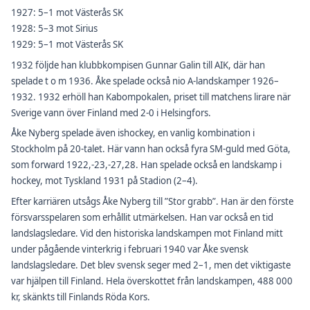
1927: 5–1 mot Västerås SK
1928: 5–3 mot Sirius
1929: 5–1 mot Västerås SK
1932 följde han klubbkompisen Gunnar Galin till AIK, där han
spelade t o m 1936. Åke spelade också nio A-landskamper 1926–
1932. 1932 erhöll han Kabompokalen, priset till matchens lirare när
Sverige vann över Finland med 2-0 i Helsingfors.
Åke Nyberg spelade även ishockey, en vanlig kombination i
Stockholm på 20-talet. Här vann han också fyra SM-guld med Göta,
som forward 1922,-23,-27,28. Han spelade också en landskamp i
hockey, mot Tyskland 1931 på Stadion (2–4).
Efter karriären utsågs Åke Nyberg till ”Stor grabb”. Han är den förste
försvarsspelaren som erhållit utmärkelsen. Han var också en tid
landslagsledare. Vid den historiska landskampen mot Finland mitt
under pågående vinterkrig i februari 1940 var Åke svensk
landslagsledare. Det blev svensk seger med 2–1, men det viktigaste
var hjälpen till Finland. Hela överskottet från landskampen, 488 000
kr, skänkts till Finlands Röda Kors.