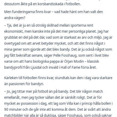
dessutom åkte på en korsbandsskada i fotbollen.
Men funderingarna finns kvar – vad hade hänt om han valt den
andra vägen?
– Tja, det är ju en så otrolig skillnad mellan sporterna rent
ekonomiskt, men kanske inte på det mer personliga planet. Jag har
grubblat en del på det där, vad som är starkast av arv och miljö. Jag är
övertygad om att arvet betyder mycket, och att det finns något i
mina gener som gjorde att det blev bandy. Det är ju också något som
jag fått bekräftat senare, säger Pelle Fosshaug, som sent i livet blev
varse om att hans biologiska pappa är Örjan Modin – klassisk
bandyprofil från Ljusdal och invald i Hall of Fame förra året.
Kärleken till fotbollen finns kvar, stundtals kan den i dag vara starkare
än passionen för bandyn.
– Jo, jag tittar mer på fotboll än på bandy. Det blir någon match
emellanåt, men jag tycker sällan det är särskilt roligt. Det är för
mycket av possession i dag, ett lag som Villa kan i princip hålla bollen i
90 minuter och de går inte att komma åt dem. Det är svårt att ändra
matchbilder när alla är så duktiga, säger Fosshaug, som också saknar