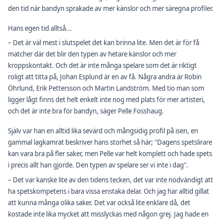
den tid när bandyn sprakade av mer känslor och mer säregna profiler.
Hans egen tid alltså...
– Det är väl mest i slutspelet det kan brinna lite. Men det är för få
matcher där det blir den typen av hetare känslor och mer
kroppskontakt. Och det är inte många spelare som det är riktigt
roligt att titta på, Johan Esplund är en av få. Några andra är Robin
Öhrlund, Erik Pettersson och Martin Landström. Med tio man som
ligger lågt finns det helt enkelt inte nog med plats för mer artisteri,
och det är inte bra för bandyn, säger Pelle Fosshaug.
Själv var han en alltid lika sevärd och mångsidig profil på isen, en
gammal lagkamrat beskriver hans storhet så här; "Dagens spetslirare
kan vara bra på fler saker, men Pelle var helt komplett och hade spets
i precis allt han gjorde. Den typen av spelare ser vi inte i dag".
– Det var kanske lite av den tidens tecken, det var inte nödvändigt att
ha spetskompetens i bara vissa enstaka delar. Och jag har alltid gillat
att kunna många olika saker. Det var också lite enklare då, det
kostade inte lika mycket att misslyckas med någon grej. Jag hade en