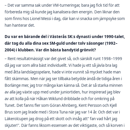
– Det var samma sak under VM-turneringar, bara jag fick tid för att
förbereda mig så kunde jag kanalisera den energin. Den liknar den
som finns hos Lionel Messi i dag, där kan vi snacka om järnpsyke som
han hanterar det.
Du var en bärande del i Västerås SK:s dynasti under 1990-talet,
där tog du alla dina sex SM-guld under tolv säsonger (1992–
2004) i klubben. Var din bästa bandytid grönvit?
– Rent resultatmässigt var det givet så, och särskilt runt 1998–1999
då jag var som allra bäst individuellt. Vi hade ju ett så jävla bra lag
med åtta landslagsspelare, hade vi inte vunnit så mycket hade man
fått skämmas. Men när jag ser tillbaka betydde ändå de tidiga åren i
Borlänge mer, jag tror många kan känna så. Det är så starka minnen
av alla jag växte upp med under juniortiden, hur inspirerad jag blev
av att kolla på när Håkan Wiklund dribblade och for omkring på
Tunet. Det fanns fler som Göran Ahnberg, Kent Persson och Kjell
Brus som jag lirade med i Stora Tuna när jag var 14 år. Och det var i
Läkerolcupen jag drog på ett skott och insåg att" fan vad hårt jag
skjuter!". Där fanns liksom essensen av det viktigaste, och så korven i