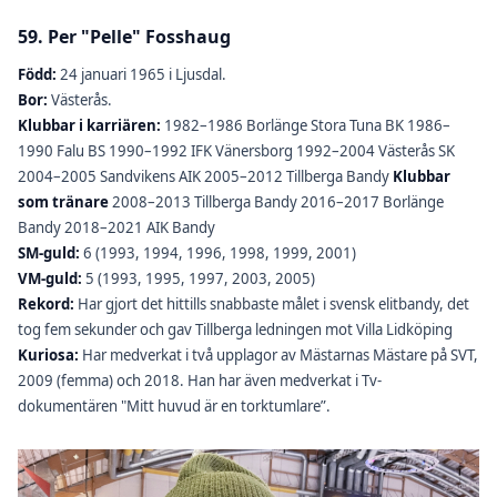
59. Per "Pelle" Fosshaug
Född:
24 januari 1965 i Ljusdal.
Bor:
Västerås.
Klubbar i karriären:
1982–1986 Borlänge Stora Tuna BK 1986–
1990 Falu BS 1990–1992 IFK Vänersborg 1992–2004 Västerås SK
2004–2005 Sandvikens AIK 2005–2012 Tillberga Bandy
Klubbar
som tränare
2008–2013 Tillberga Bandy 2016–2017 Borlänge
Bandy 2018–2021 AIK Bandy
SM-guld:
6 (1993, 1994, 1996, 1998, 1999, 2001)
VM-guld:
5 (1993, 1995, 1997, 2003, 2005)
Rekord:
Har gjort det hittills snabbaste målet i svensk elitbandy, det
tog fem sekunder och gav Tillberga ledningen mot Villa Lidköping
Kuriosa:
Har medverkat i två upplagor av Mästarnas Mästare på SVT,
2009 (femma) och 2018. Han har även medverkat i Tv-
dokumentären "Mitt huvud är en torktumlare”.