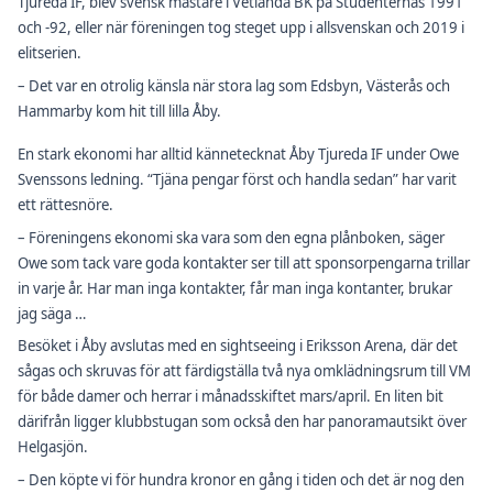
Tjureda IF, blev svensk mästare i Vetlanda BK på Studenternas 1991
och -92, eller när föreningen tog steget upp i allsvenskan och 2019 i
elitserien.
– Det var en otrolig känsla när stora lag som Edsbyn, Västerås och
Hammarby kom hit till lilla Åby.
En stark ekonomi har alltid kännetecknat Åby Tjureda IF under Owe
Svenssons ledning. “Tjäna pengar först och handla sedan” har varit
ett rättesnöre.
– Föreningens ekonomi ska vara som den egna plånboken, säger
Owe som tack vare goda kontakter ser till att sponsorpengarna trillar
in varje år. Har man inga kontakter, får man inga kontanter, brukar
jag säga …
Besöket i Åby avslutas med en sightseeing i Eriksson Arena, där det
sågas och skruvas för att färdigställa två nya omklädningsrum till VM
för både damer och herrar i månadsskiftet mars/april. En liten bit
därifrån ligger klubbstugan som också den har panoramautsikt över
Helgasjön.
– Den köpte vi för hundra kronor en gång i tiden och det är nog den