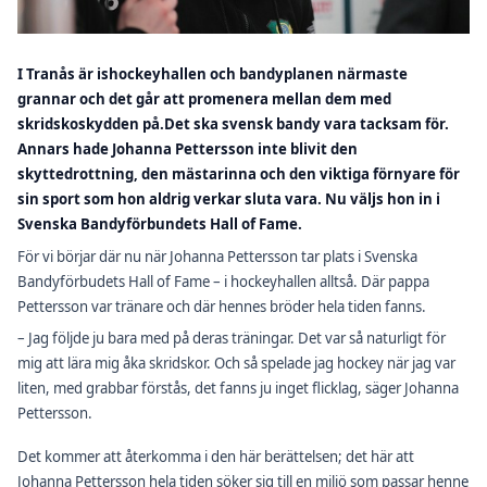
I Tranås är ishockeyhallen och bandyplanen närmaste
grannar och det går att promenera mellan dem med
skridskoskydden på.Det ska svensk bandy vara tacksam för.
Annars hade Johanna Pettersson inte blivit den
skyttedrottning, den mästarinna och den viktiga förnyare för
sin sport som hon aldrig verkar sluta vara. Nu väljs hon in i
Svenska Bandyförbundets Hall of Fame.
För vi börjar där nu när Johanna Pettersson tar plats i Svenska
Bandyförbudets Hall of Fame – i hockeyhallen alltså. Där pappa
Pettersson var tränare och där hennes bröder hela tiden fanns.
– Jag följde ju bara med på deras träningar. Det var så naturligt för
mig att lära mig åka skridskor. Och så spelade jag hockey när jag var
liten, med grabbar förstås, det fanns ju inget flicklag, säger Johanna
Pettersson.
Det kommer att återkomma i den här berättelsen; det här att
Johanna Pettersson hela tiden söker sig till en miljö som passar henne