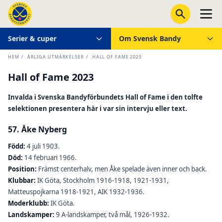
Serier & cuper
Om Svensk Bandy
HEM
/
ÅRLIGA UTMÄRKELSER
/
HALL OF FAME 2023
Hall of Fame 2023
Invalda i Svenska Bandyförbundets Hall of Fame i den tolfte
selektionen presentera här i var sin intervju eller text.
57. Åke Nyberg
Född:
4 juli 1903.
Död:
14 februari 1966.
Position:
Främst centerhalv, men Åke spelade även inner och back.
Klubbar:
IK Göta, Stockholm 1916-1918, 1921-1931,
Matteuspojkarna 1918-1921, AIK 1932-1936.
Moderklubb:
IK Göta.
Landskamper:
9 A-landskamper, två mål, 1926-1932.