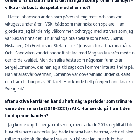
Under dina bästa år fanns det många sköna profiler i bandyn –
vilka är de bästa du spelat med eller mot?
– Hasse Johansson är den som påverkat mig mest och som var
viktigast under åren i VSK, både som människa och spelare. Han
gjorde att jag kände mig välkommen och trygg med att vara som jag
var. Sedan finns det ju hur många bra spelare som helst... Samuli
Niskanen, Ola Fredricson, Stefan "Lillis" Jonsson för att nämna några.
Och i Sandviken var det speciellt att lira med Magnus Muhrén med sin
oerhörda kvalitet. Men den allra bästa som någonsin funnits är
Sergej Lomanov, det har jag alltid sagt och kommer inte att ändra på.
Han är allas vår överman, Lomanov var oövervinnlig under 80-talet
och fram till början av 90-talet. Han kunde helt på egen hand knäcka
Sverige då.
Efter aktiva karriären har du haft några perioder som tränare,
varav den senaste (2018–2021) i AIK. Hur ser du på framtiden
för dig inom bandyn?
– Jag körde upp Tillberga i elitserien, men tackade 2014 nej till att bli
huvudtränare i Västerås. Jag hade tre små barn hemma, och det blev
roll som teknisk rådgivare i stället. Nu känner jag inte riktigt har