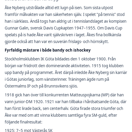
Åke Nyberg utstrålade alltid ett lugn på isen. Som sista utpost
framför målvakten var han säkerheten själv. I spelet ”på tennis” stod
han i särklass. Ändå togs han aldrig ut i tennislandslaget av kompisen
Gunnar Galin, svensk Davis Cupkapten 1947–1955. Om Davis Cup
spelats på is hade Åke varit självskriven i laget. Åkes fina bollkänsla
gjorde också att han var en suverän frislags- och hörnskytt.
Fyrfaldig mästare i både bandy och ishockey
Stockholmsklubben IK Göta bildades den 1 oktober 1900. Från
början var friidrott den dominerande aktiviteten. 1915 tog klubben
upp bandy på programmet. Året därpå inledde Åke Nyberg sin karriär
i Götas juniorlag, som vänsterinner. Träningen ägde rum på
Östermalms IP och på Brunnsvikens sjöis.
1918 gick han över till konkurrenten Matteuspojkarna (MP) där han
vann junior-DM 1920. 1921 var han tillbaka i hårdsatsande Göta, där
han först lirade back, sen centerhalv. Göta firade stora triumfer och
Åke var med om att vinna klubbens samtliga fyra SM-guld, efter
följande finalresultat:
1925: 7–5 mot Västerås SK