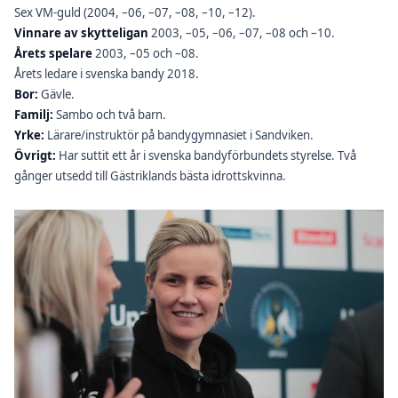
Sex VM-guld (2004, –06, –07, –08, –10, –12).
Vinnare av skytteligan
2003, –05, –06, –07, –08 och –10.
Årets spelare
2003, –05 och –08.
Årets ledare i svenska bandy 2018.
Bor:
Gävle.
Familj:
Sambo och två barn.
Yrke:
Lärare/instruktör på bandygymnasiet i Sandviken.
Övrigt:
Har suttit ett år i svenska bandyförbundets styrelse. Två
gånger utsedd till Gästriklands bästa idrottskvinna.