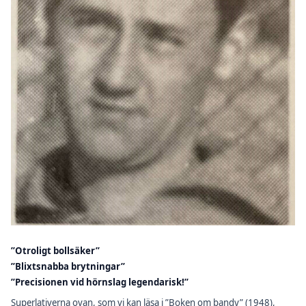
”Otroligt bollsäker”
”Blixtsnabba brytningar”
”Precisionen vid hörnslag legendarisk!”
Superlativerna ovan, som vi kan läsa i ”Boken om bandy” (1948),