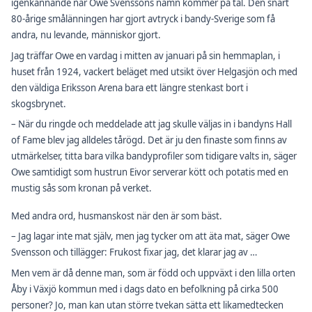
igenkännande när Owe Svenssons namn kommer på tal. Den snart
80-årige smålänningen har gjort avtryck i bandy-Sverige som få
andra, nu levande, människor gjort.
Jag träffar Owe en vardag i mitten av januari på sin hemmaplan, i
huset från 1924, vackert beläget med utsikt över Helgasjön och med
den väldiga Eriksson Arena bara ett längre stenkast bort i
skogsbrynet.
– När du ringde och meddelade att jag skulle väljas in i bandyns Hall
of Fame blev jag alldeles tårögd. Det är ju den finaste som finns av
utmärkelser, titta bara vilka bandyprofiler som tidigare valts in, säger
Owe samtidigt som hustrun Eivor serverar kött och potatis med en
mustig sås som kronan på verket.
Med andra ord, husmanskost när den är som bäst.
– Jag lagar inte mat själv, men jag tycker om att äta mat, säger Owe
Svensson och tillägger: Frukost fixar jag, det klarar jag av …
Men vem är då denne man, som är född och uppväxt i den lilla orten
Åby i Växjö kommun med i dags dato en befolkning på cirka 500
personer? Jo, man kan utan större tvekan sätta ett likamedtecken