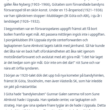
gäller Åke Nyberg (1903–1966), Götaiten som förvandlade bandyns
försvarsspel till en skön konst. Under en 15-årsperiod (1921–1936)
var han självskriven stopper i klubblagen (IK Göta och AIK), i sju år i
landslaget (1926–1932).
I begynnelsen var en försvarsspelares uppgift främst att få bort
bollen framför eget mål. Att passera mittlinjen ingick inte i uppgiften.
I pionjärklubben IFK Uppsala styrde centerforwarden och
lagkaptenen Sune Almkvist lagets taktik med järnhand. Så här kunde
det låta när en back haft oförskämdheten att åka rakt igenom
motståndarförsvaret och avslutat med att göra mål: ”I det här laget
är det kedjan som gör mål. Gör inte om det där!” röt Sune och var
nära att örfila syndaren.
I början av 1920-talet dök det upp två nya kometer på bandyhimlen,
främst IK Göta, Stockholm, men även Västerås SK, som här inledde
sin jakt på mästartitlar.
I Göta hade ”bandykeruben” Gunnar Galen samma roll som Sune
Almkvist hade i Uppsala. Han spelade center, var lagkapten och
strateg. Han gav sina spelare friare tyglar än de hade i Uppsala. Detta