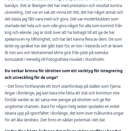
bandyn. Det är återigen det här med prestation och resultat kontra
utveckling. Det var en sak att vinna ett VM, det här något annat och
det bästa jag fått vara med och göra. Det var moderklubben som
startade det hela och som ville göra något för alla som kommit från
krig och elände. Jag är stolt över att ha bidragit till att ge de här
spelarna en ny tillhörighet, och har lärt känna flera av dem. De som
lärde sig språket har det gått bäst för, en bor i Västerås och är lärare
åt min son och Mohammed Mirre gick från jobb på svenska
konsulatet i Venedig till Fotografiska muséet i Stockholm.
Du verkar brinna för idrotten som ett verktyg för integrering
och utveckling för de unga?
– Det finns fortfarande ett stort utanförskap på ställen som Tjärna
Ängar i Borlänge, jag kan bara inte fatta att stat och kommun inte
förstår värdet av att satsa mer pengar på idrotten och ge fler
ungdomar chansen. Bara för någon helg sedan spolades en enkel
isbana upp på sportfältet i Borlänge, det kom över tvåhundra ungar
för att åka skridsko. Det finns en sådan potential i det där.