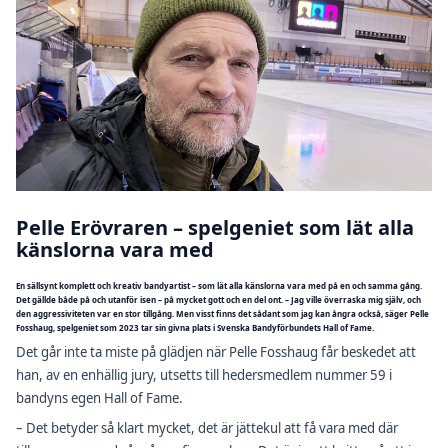
Pelle Erövraren – spelgeniet som lät alla
känslorna vara med
En sällsynt komplett och kreativ bandyartist – som lät alla känslorna vara med på en och samma gång.
Det gällde både på och utanför isen – på mycket gott och en del ont. – Jag ville överraska mig själv, och
den aggressiviteten var en stor tillgång. Men visst finns det sådant som jag kan ångra också, säger Pelle
Fosshaug, spelgeniet som 2023 tar sin givna plats i Svenska Bandyförbundets Hall of Fame.
Det går inte ta miste på glädjen när Pelle Fosshaug får beskedet att
han, av en enhällig jury, utsetts till hedersmedlem nummer 59 i
bandyns egen Hall of Fame.
– Det betyder så klart mycket, det är jättekul att få vara med där