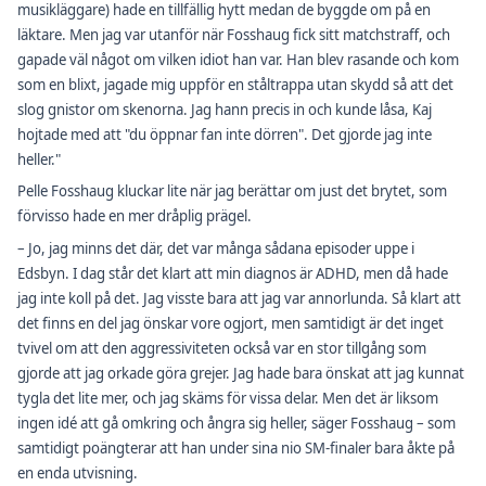
musikläggare) hade en tillfällig hytt medan de byggde om på en
läktare. Men jag var utanför när Fosshaug fick sitt matchstraff, och
gapade väl något om vilken idiot han var. Han blev rasande och kom
som en blixt, jagade mig uppför en ståltrappa utan skydd så att det
slog gnistor om skenorna. Jag hann precis in och kunde låsa, Kaj
hojtade med att "du öppnar fan inte dörren". Det gjorde jag inte
heller."
Pelle Fosshaug kluckar lite när jag berättar om just det brytet, som
förvisso hade en mer dråplig prägel.
– Jo, jag minns det där, det var många sådana episoder uppe i
Edsbyn. I dag står det klart att min diagnos är ADHD, men då hade
jag inte koll på det. Jag visste bara att jag var annorlunda. Så klart att
det finns en del jag önskar vore ogjort, men samtidigt är det inget
tvivel om att den aggressiviteten också var en stor tillgång som
gjorde att jag orkade göra grejer. Jag hade bara önskat att jag kunnat
tygla det lite mer, och jag skäms för vissa delar. Men det är liksom
ingen idé att gå omkring och ångra sig heller, säger Fosshaug – som
samtidigt poängterar att han under sina nio SM-finaler bara åkte på
en enda utvisning.