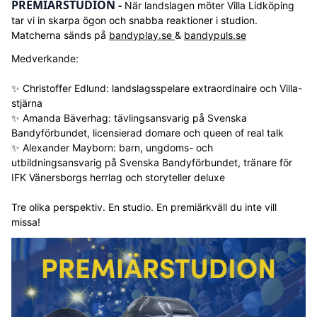
PREMIÄRSTUDION -
När landslagen möter Villa Lidköping
tar vi in skarpa ögon och snabba reaktioner i studion.
Matcherna sänds på
bandyplay.se
&
bandypuls.se
Medverkande:
✨ Christoffer Edlund: landslagsspelare extraordinaire och Villa-
stjärna
✨ Amanda Bäverhag: tävlingsansvarig på Svenska
Bandyförbundet, licensierad domare och queen of real talk
✨ Alexander Mayborn: barn, ungdoms- och
utbildningsansvarig på Svenska Bandyförbundet, tränare för
IFK Vänersborgs herrlag och storyteller deluxe
Tre olika perspektiv. En studio. En premiärkväll du inte vill
missa!