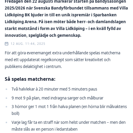
Fredagen den 22 augusti markerar starten på bandysäsongen
2025/2026 när Svenska Bandyförbundet tillsammans med Villa
Lidköping BK bjuder in till en unik ispremiär i Sparbanken
Lidköping Arena. På isen möter både herr- och damlandslagen
starkt motstånd i form av Villa Lidköping – i en kväll fylld av
innovation, spelglädje och gemenskap.
12 AUG. 11:44, 2025
För att göra evenemanget extra underhållande spelas matcherna
med ett uppdaterat regelkoncept som sätter kreativitet och
publikens delaktighet i centrum.
Så spelas matcherna:
Två halvlekar à 20 minuter med 5 minuters paus
9 mot 9 på plan, med indragna sarger och målburar
3 hörnor ger 1 mot 1 från halva planen (en hörna blir målvaktens
boll)
Varje lag får ta en straff när som helst under matchen – men den
måste slås av en person i ledarstaben