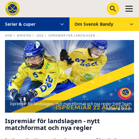
Serier & cuper
Om Svensk Bandy
HEM
/
NYHETER
/
2026
/
ISPREMIÄR FÖR LANDSLAGEN -...
Ispremiär för landslagen - nytt matchformat och nya regler Foto: Team
Fabbe & Sören
Ispremiär för landslagen - nytt
matchformat och nya regler