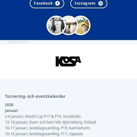
Facebook
Instagram
SPONSORER
Sidfot
Turnering- och eventkalender
2026
Januari
2-6 januari, World Cup P17 & P19, Stockholm
12-18 januari, Dam- och herr-VM, Björneborg, Finland
16-17 januari, landslagssamling, P19, Katrineholm
16-18 januari, landslagssamling, F17, Uppsala