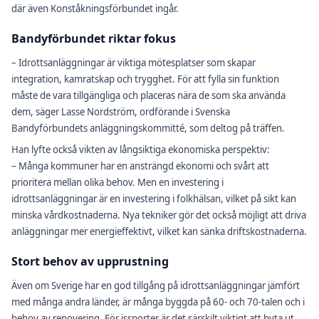
där även Konståkningsförbundet ingår.
Bandyförbundet riktar fokus
– Idrottsanläggningar är viktiga mötesplatser som skapar
integration, kamratskap och trygghet. För att fylla sin funktion
måste de vara tillgängliga och placeras nära de som ska använda
dem, säger Lasse Nordström, ordförande i Svenska
Bandyförbundets anläggningskommitté, som deltog på träffen.
Han lyfte också vikten av långsiktiga ekonomiska perspektiv:
– Många kommuner har en ansträngd ekonomi och svårt att
prioritera mellan olika behov. Men en investering i
idrottsanläggningar är en investering i folkhälsan, vilket på sikt kan
minska vårdkostnaderna. Nya tekniker gör det också möjligt att driva
anläggningar mer energieffektivt, vilket kan sänka driftskostnaderna.
Stort behov av upprustning
Även om Sverige har en god tillgång på idrottsanläggningar jämfört
med många andra länder, är många byggda på 60- och 70-talen och i
behov av renovering. För issporter är det särskilt viktigt att byta ut