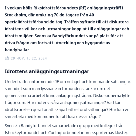
I veckan hölls Riksidrottsförbundets (RF) anläggningsträff i
Stockholm, där omkring 70 deltagare från 40
specialidrottsförbund deltog. Träffen syftade till att diskutera
idrottens villkor och utmaningar kopplat till anläggningar och
idrottsmiljöer. Svenska Bandyförbundet var på plats för att
driva frågan om fortsatt utveckling och byggande av
bandyhallar.
29 NOV. 15:22, 2024
Idrottens anläggningsutmaningar
Under träffen informerade RF om nuläget och kommande satsningar,
samtidigt som man lyssnade in förbundens tankar om det
gemensamma arbetet kring anläggningsfrågan. Diskussionerna lyfte
frågor som: Hur möter vi våra anläggningsutmaningar? Vad kan
idrottsrörelsen göra för att skapa bättre förutsättningar? Hur kan vi
samarbeta med kommuner för att lösa dessa frågor?
Svenska Bandyförbundet samarbetade i grupp med kollegor från
Ishockeyförbundet och Curlingförbundet inom issporternas kluster,