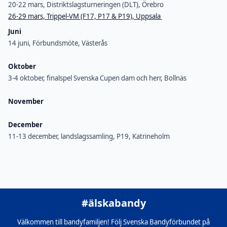
20-22 mars, Distriktslagsturneringen (DLT), Örebro
26-29 mars, Trippel-VM (F17, P17 & P19), Uppsala
Juni
14 juni, Förbundsmöte, Västerås
Oktober
3-4 oktober, finalspel Svenska Cupen dam och herr, Bollnäs
November
December
11-13 december, landslagssamling, P19, Katrineholm
#älskabandy
Välkommen till bandyfamiljen! Följ Svenska Bandyförbundet på