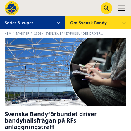
Serier & cuper
Om Svensk Bandy
HEM
/
NYHETER
/
2026
/
SVENSKA BANDYFÖRBUNDET DRIVER...
Svenska Bandyförbundet driver
bandyhallsfrågan på RFs
anläggningsträff