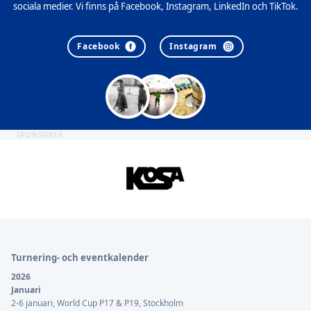
sociala medier. Vi finns på Facebook, Instagram, LinkedIn och TikTok.
Facebook
Instagram
SPONSORER
Sidfot
Turnering- och eventkalender
2026
Januari
2-6 januari, World Cup P17 & P19, Stockholm