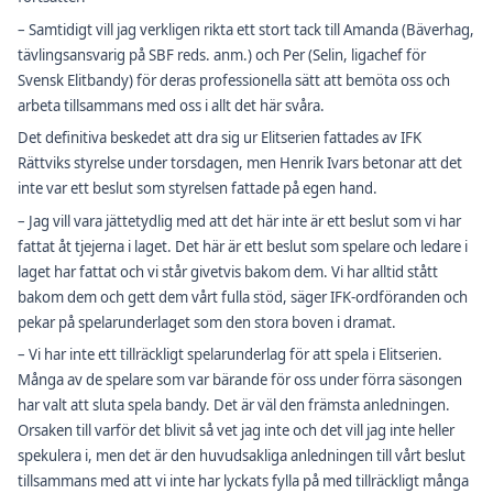
– Samtidigt vill jag verkligen rikta ett stort tack till Amanda (Bäverhag,
tävlingsansvarig på SBF reds. anm.) och Per (Selin, ligachef för
Svensk Elitbandy) för deras professionella sätt att bemöta oss och
arbeta tillsammans med oss i allt det här svåra.
Det definitiva beskedet att dra sig ur Elitserien fattades av IFK
Rättviks styrelse under torsdagen, men Henrik Ivars betonar att det
inte var ett beslut som styrelsen fattade på egen hand.
– Jag vill vara jättetydlig med att det här inte är ett beslut som vi har
fattat åt tjejerna i laget. Det här är ett beslut som spelare och ledare i
laget har fattat och vi står givetvis bakom dem. Vi har alltid stått
bakom dem och gett dem vårt fulla stöd, säger IFK-ordföranden och
pekar på spelarunderlaget som den stora boven i dramat.
– Vi har inte ett tillräckligt spelarunderlag för att spela i Elitserien.
Många av de spelare som var bärande för oss under förra säsongen
har valt att sluta spela bandy. Det är väl den främsta anledningen.
Orsaken till varför det blivit så vet jag inte och det vill jag inte heller
spekulera i, men det är den huvudsakliga anledningen till vårt beslut
tillsammans med att vi inte har lyckats fylla på med tillräckligt många