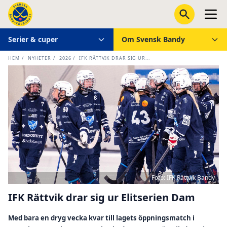
Serier & cuper
Om Svensk Bandy
HEM
/
NYHETER
/
2026
/
IFK RÄTTVIK DRAR SIG UR...
Foto: IFK Rättvik Bandy
IFK Rättvik drar sig ur Elitserien Dam
Med bara en dryg vecka kvar till lagets öppningsmatch i