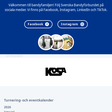
Välkommen till bandyfamiljen! Följ Svenska Bandyförbundet på
sociala medier. Vi finns på Facebook, Instagram, LinkedIn och TikTok.
Facebook
Instagram
SPONSORER
Sidfot
Turnering- och eventkalender
2026
Januari