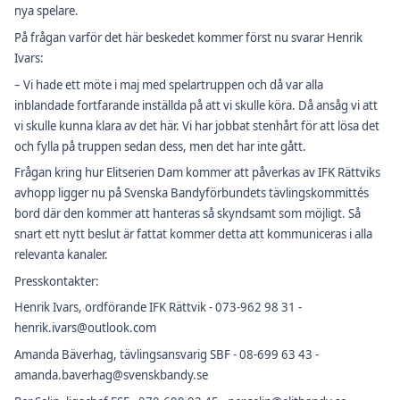
nya spelare.
På frågan varför det här beskedet kommer först nu svarar Henrik
Ivars:
– Vi hade ett möte i maj med spelartruppen och då var alla
inblandade fortfarande inställda på att vi skulle köra. Då ansåg vi att
vi skulle kunna klara av det här. Vi har jobbat stenhårt för att lösa det
och fylla på truppen sedan dess, men det har inte gått.
Frågan kring hur Elitserien Dam kommer att påverkas av IFK Rättviks
avhopp ligger nu på Svenska Bandyförbundets tävlingskommittés
bord där den kommer att hanteras så skyndsamt som möjligt. Så
snart ett nytt beslut är fattat kommer detta att kommuniceras i alla
relevanta kanaler.
Presskontakter:
Henrik Ivars, ordförande IFK Rättvik - 073-962 98 31 -
henrik.ivars@outlook.com
Amanda Bäverhag, tävlingsansvarig SBF - 08-699 63 43 -
amanda.baverhag@svenskbandy.se