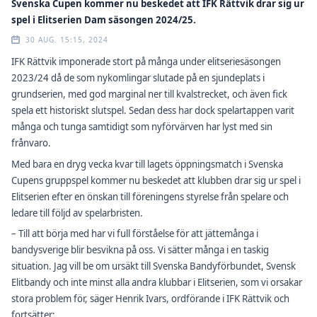
Svenska Cupen kommer nu beskedet att IFK Rättvik drar sig ur
spel i Elitserien Dam säsongen 2024/25.
30 AUG. 15:15, 2024
IFK Rättvik imponerade stort på många under elitseriesäsongen
2023/24 då de som nykomlingar slutade på en sjundeplats i
grundserien, med god marginal ner till kvalstrecket, och även fick
spela ett historiskt slutspel. Sedan dess har dock spelartappen varit
många och tunga samtidigt som nyförvärven har lyst med sin
frånvaro.
Med bara en dryg vecka kvar till lagets öppningsmatch i Svenska
Cupens gruppspel kommer nu beskedet att klubben drar sig ur spel i
Elitserien efter en önskan till föreningens styrelse från spelare och
ledare till följd av spelarbristen.
– Till att börja med har vi full förståelse för att jättemånga i
bandysverige blir besvikna på oss. Vi sätter många i en taskig
situation. Jag vill be om ursäkt till Svenska Bandyförbundet, Svensk
Elitbandy och inte minst alla andra klubbar i Elitserien, som vi orsakar
stora problem för, säger Henrik Ivars, ordförande i IFK Rättvik och
fortsätter: