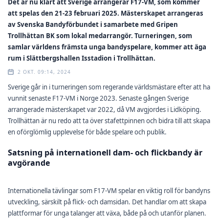
Det är nu klart att Sverige arrangerar F17-VM, som kommer
att spelas den 21-23 februari 2025. Mästerskapet arrangeras
av Svenska Bandyförbundet i samarbete med Gripen
Trollhättan BK som lokal medarrangör. Turneringen, som
samlar världens främsta unga bandyspelare, kommer att äga
rum i Slättbergshallen Isstadion i Trollhättan.
2 OKT. 09:14, 2024
Sverige går in i turneringen som regerande världsmästare efter att ha
vunnit senaste F17-VM i Norge 2023. Senaste gången Sverige
arrangerade mästerskapet var 2022, då VM avgjordes i Lidköping.
Trollhättan är nu redo att ta över stafettpinnen och bidra till att skapa
en oförglömlig upplevelse för både spelare och publik.
Satsning på internationell dam- och flickbandy är
avgörande
Internationella tävlingar som F17-VM spelar en viktig roll för bandyns
utveckling, särskilt på flick- och damsidan. Det handlar om att skapa
plattformar för unga talanger att växa, både på och utanför planen.