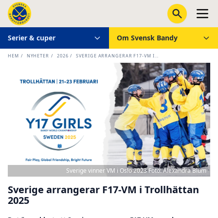
Serier & cuper
Om Svensk Bandy
HEM
/
NYHETER
/
2026
/
SVERIGE ARRANGERAR F17-VM I...
Sverige vinner VM i Oslo 2023 Foto: Alexandra Blum
Sverige arrangerar F17-VM i Trollhättan
2025