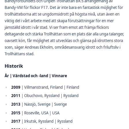
Bandyförbundets och Gripen Trollhättan BK:s arrangemang av
Bandy-VM för flickor F17. Det är inte bara en fantastisk möjlighet för
trollhätteborna att se ungdomsidrott på högsta nivå, utan även en
viktig del i vårt arbete med att skapa förutsättningar för en mer
jämställd idrott i vår stad. Vi ser fram emot att främja flickors
deltagande och stärka Trollhättan som en plats där alla unga talanger,
oavsett kön, får möjlighet att utvecklas och glänsa på idrottens stora
scen, säger Andreas Ekholm, områdesansvarig idrott och friluftsliv i
Trollhättans stad.
Historik
År | Värdstad och -land | Vinnare
2009
| Villmanstrand, Finland | Finland
2011
| Obuchovo, Ryssland | Ryssland
2013
| Nässjö, Sverige | Sverige
2015
| Roseville, USA | USA
2017
| Irkutsk, Ryssland | Ryssland