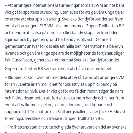
– Att arrangera internationella turneringar som F17-VM är inte bara
viktigt för sportens utveckling, utan även för att ge våra unga tjejer
en arena att visa upp sin talang. Svenska Bandyförbundet ser fram
emot att arrangera F17-VM tillsammans med Gripen Trollhättan BK
och genom att satsa på dam- och flickbandy skapar vi framtidens
stjärnor och bygger en grund för bandyns tillväxt. Det är ett
gemensamt ansvar för oss alla att hålla den internationella bandyn
levande och ge våra unga spelare de möjligheter de förtjänar, säger
Pär Gustafsson, generalsekreterare på Svenska Bandyförbundet.
Gripen Trollhättan BK ser fram emot att hålla i mästerskapet.
– Klubben är stolt över att meddela att vi fått äran att arrangera VM
för F17. Detta är en möjlighet för oss att visa upp flickbandy på
internationell nivå. Det är viktigt för att få den redan stigande dam
och flickverksamheten att fortsätta öka inom bandy och vi ser fram
emot att välkomna spelare, ledare, domare ,funktionärer och
supportrar till Trollhättan och Slättbergshallen, säger Jocke Hedqvist
föreningsutvecklare och tränare i Gripen Trollhättan BK.
– Trollhättans stad är stolta och glada över att vara en del av Svenska