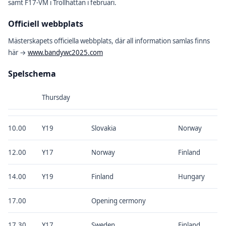
samt F17-VM i Trollhättan i februari.
Officiell webbplats
Mästerskapets officiella webbplats, där all information samlas finns
här →
www.bandywc2025.com
Spelschema
Thursday
10.00
Y19
Slovakia
Norway
12.00
Y17
Norway
Finland
14.00
Y19
Finland
Hungary
17.00
Opening cermony
17.30
Y17
Sweden
Finland