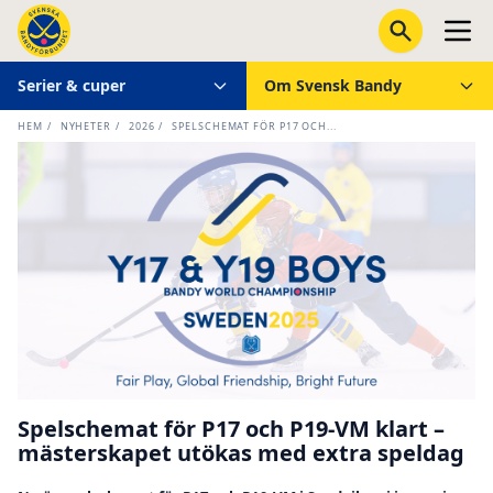
Serier & cuper
Om Svensk Bandy
HEM
/
NYHETER
/
2026
/
SPELSCHEMAT FÖR P17 OCH...
Spelschemat för P17 och P19-VM klart –
mästerskapet utökas med extra speldag