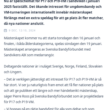
Nu är spelschemat för P17 och P19-VM i Sandviken i januari
2025 fastställt. Det ökande intresset för ungdomsbandy och
VM-turneringen internationellt innebär mästerskapet
förlängs med en extra speldag för att ge plats åt fler matcher,
då nya nationer anslutit.
9 DEC. 12:10, 2024
Mästerskapet kommer nu att starta torsdagen den 16 januari och
finalen, i båda ålderskategorierna, spelas söndagen den 19 januari.
Mästerskapet arrangeras av Svenska Bandyförbundet med
Sandvikens AIK som medarrangör.
Deltagande nationer är i nuläget Sverige, Norge, Finland, Slovakien
och Ungern.
– Det är verkligen jätteroligt att intresset för P17 och P19-VM är så
här stort. Vi ser ju naturligtvis fram emot att få fler nationer på plats
och att ge publiken ett längre och mer händelserikt mästerskap,
säger Pierre Roos på Svenska Bandyförbundet som är projektledare
för P17 och P19-VM.
– Vi hoppas på en riktig bandyfest för alla som deltar och som