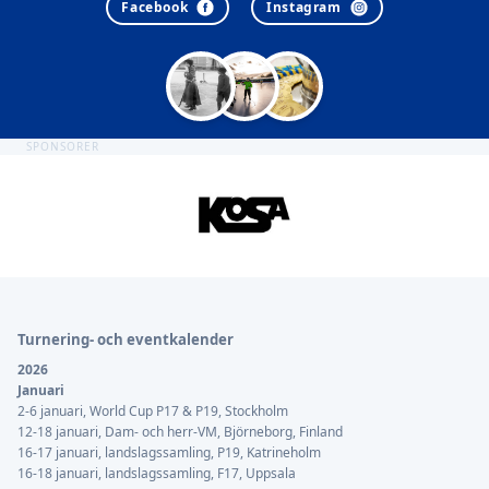
Facebook
Instagram
SPONSORER
Sidfot
Turnering- och eventkalender
2026
Januari
2-6 januari, World Cup P17 & P19, Stockholm
12-18 januari, Dam- och herr-VM, Björneborg, Finland
16-17 januari, landslagssamling, P19, Katrineholm
16-18 januari, landslagssamling, F17, Uppsala