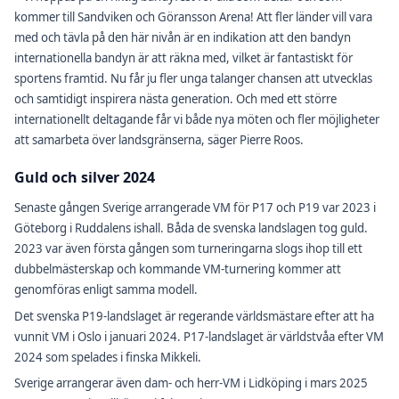
kommer till Sandviken och Göransson Arena! Att fler länder vill vara
med och tävla på den här nivån är en indikation att den bandyn
internationella bandyn är att räkna med, vilket är fantastiskt för
sportens framtid. Nu får ju fler unga talanger chansen att utvecklas
och samtidigt inspirera nästa generation. Och med ett större
internationellt deltagande får vi både nya möten och fler möjligheter
att samarbeta över landsgränserna, säger Pierre Roos.
Guld och silver 2024
Senaste gången Sverige arrangerade VM för P17 och P19 var 2023 i
Göteborg i Ruddalens ishall. Båda de svenska landslagen tog guld.
2023 var även första gången som turneringarna slogs ihop till ett
dubbelmästerskap och kommande VM-turnering kommer att
genomföras enligt samma modell.
Det svenska P19-landslaget är regerande världsmästare efter att ha
vunnit VM i Oslo i januari 2024. P17-landslaget är världstvåa efter VM
2024 som spelades i finska Mikkeli.
Sverige arrangerar även dam- och herr-VM i Lidköping i mars 2025