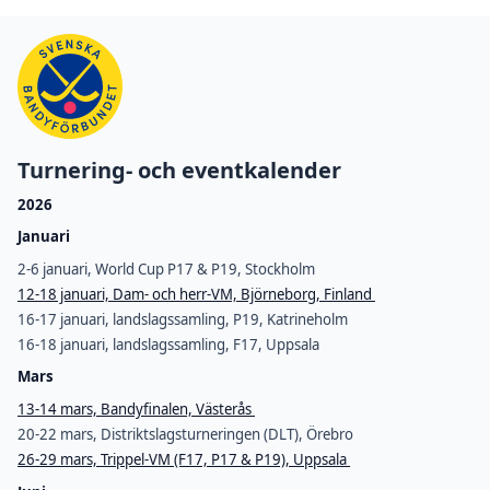
Turnering- och eventkalender
2026
Januari
2-6 januari, World Cup P17 & P19, Stockholm
12-18 januari, Dam- och herr-VM, Björneborg, Finland
16-17 januari, landslagssamling, P19, Katrineholm
16-18 januari, landslagssamling, F17, Uppsala
Mars
13-14 mars, Bandyfinalen, Västerås
20-22 mars, Distriktslagsturneringen (DLT), Örebro
26-29 mars, Trippel-VM (F17, P17 & P19), Uppsala