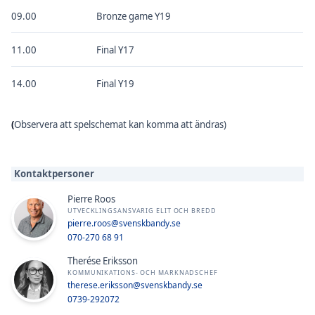
09.00
Bronze game Y19
11.00
Final Y17
14.00
Final Y19
(
Observera att spelschemat kan komma att ändras)
Kontaktpersoner
Pierre Roos
UTVECKLINGSANSVARIG ELIT OCH BREDD
pierre.roos@svenskbandy.se
070-270 68 91
Therése Eriksson
KOMMUNIKATIONS- OCH MARKNADSCHEF
therese.eriksson@svenskbandy.se
0739-292072