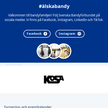
#älskabandy
Välkommen till bandyfamiljen! Följ Svenska Bandyförbundet på
sociala medier. Vi finns på Facebook, Instagram, LinkedIn och TikTok.
Facebook
Instagram
SPONSORER
Sidfot
Turnering- och eventkalender