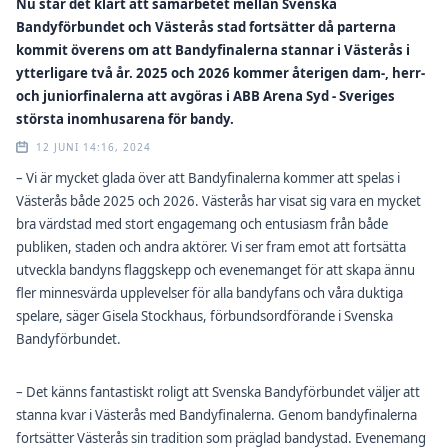
Nu står det klart att samarbetet mellan Svenska
Bandyförbundet och Västerås stad fortsätter då parterna
kommit överens om att Bandyfinalerna stannar i Västerås i
ytterligare två år. 2025 och 2026 kommer återigen dam-, herr-
och juniorfinalerna att avgöras i ABB Arena Syd - Sveriges
största inomhusarena för bandy.
12 JUNI 14:16, 2024
– Vi är mycket glada över att Bandyfinalerna kommer att spelas i
Västerås både 2025 och 2026. Västerås har visat sig vara en mycket
bra värdstad med stort engagemang och entusiasm från både
publiken, staden och andra aktörer. Vi ser fram emot att fortsätta
utveckla bandyns flaggskepp och evenemanget för att skapa ännu
fler minnesvärda upplevelser för alla bandyfans och våra duktiga
spelare, säger Gisela Stockhaus, förbundsordförande i Svenska
Bandyförbundet.
– Det känns fantastiskt roligt att Svenska Bandyförbundet väljer att
stanna kvar i Västerås med Bandyfinalerna. Genom bandyfinalerna
fortsätter Västerås sin tradition som präglad bandystad. Evenemang