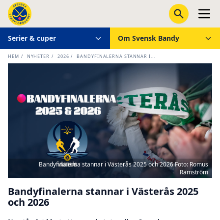
Serier & cuper
Om Svensk Bandy
HEM
/
NYHETER
/
2026
/
BANDYFINALERNA STANNAR I...
Bandyfinalerna stannar i Västerås 2025 och 2026 Foto: Romus
Ramström
Bandyfinalerna stannar i Västerås 2025
och 2026