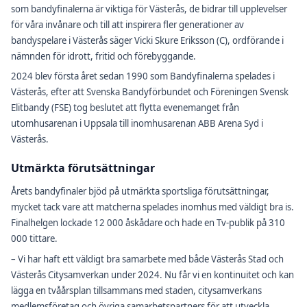
som bandyfinalerna är viktiga för Västerås, de bidrar till upplevelser
för våra invånare och till att inspirera fler generationer av
bandyspelare i Västerås säger Vicki Skure Eriksson (C), ordförande i
nämnden för idrott, fritid och förebyggande.
2024 blev första året sedan 1990 som Bandyfinalerna spelades i
Västerås, efter att Svenska Bandyförbundet och Föreningen Svensk
Elitbandy (FSE) tog beslutet att flytta evenemanget från
utomhusarenan i Uppsala till inomhusarenan ABB Arena Syd i
Västerås.
Utmärkta förutsättningar
Årets bandyfinaler bjöd på utmärkta sportsliga förutsättningar,
mycket tack vare att matcherna spelades inomhus med väldigt bra is.
Finalhelgen lockade 12 000 åskådare och hade en Tv-publik på 310
000 tittare.
– Vi har haft ett väldigt bra samarbete med både Västerås Stad och
Västerås Citysamverkan under 2024. Nu får vi en kontinuitet och kan
lägga en tvåårsplan tillsammans med staden, citysamverkans
medlemsföretag och övriga samarbetspartners för att utveckla