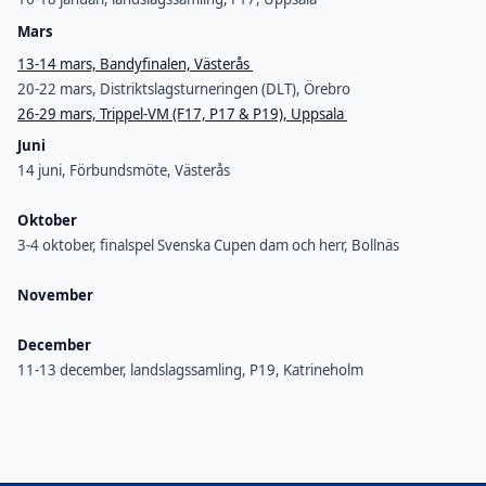
Mars
13-14 mars, Bandyfinalen, Västerås
20-22 mars, Distriktslagsturneringen (DLT), Örebro
26-29 mars, Trippel-VM (F17, P17 & P19), Uppsala
Juni
14 juni, Förbundsmöte, Västerås
Oktober
3-4 oktober, finalspel Svenska Cupen dam och herr, Bollnäs
November
December
11-13 december, landslagssamling, P19, Katrineholm