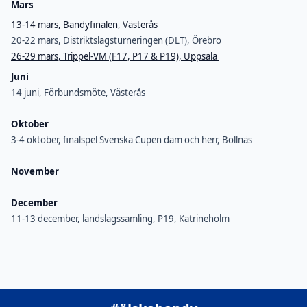
Mars
13-14 mars, Bandyfinalen, Västerås
20-22 mars, Distriktslagsturneringen (DLT), Örebro
26-29 mars, Trippel-VM (F17, P17 & P19), Uppsala
Juni
14 juni, Förbundsmöte, Västerås
Oktober
3-4 oktober, finalspel Svenska Cupen dam och herr, Bollnäs
November
December
11-13 december, landslagssamling, P19, Katrineholm