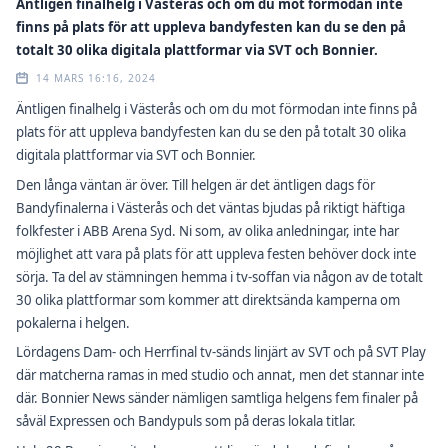
Äntligen finalhelg i Västerås och om du mot förmodan inte
finns på plats för att uppleva bandyfesten kan du se den på
totalt 30 olika digitala plattformar via SVT och Bonnier.
14 MARS 16:16, 2024
Äntligen finalhelg i Västerås och om du mot förmodan inte finns på
plats för att uppleva bandyfesten kan du se den på totalt 30 olika
digitala plattformar via SVT och Bonnier.
Den långa väntan är över. Till helgen är det äntligen dags för
Bandyfinalerna i Västerås och det väntas bjudas på riktigt häftiga
folkfester i ABB Arena Syd. Ni som, av olika anledningar, inte har
möjlighet att vara på plats för att uppleva festen behöver dock inte
sörja. Ta del av stämningen hemma i tv-soffan via någon av de totalt
30 olika plattformar som kommer att direktsända kamperna om
pokalerna i helgen.
Lördagens Dam- och Herrfinal tv-sänds linjärt av SVT och på SVT Play
där matcherna ramas in med studio och annat, men det stannar inte
där. Bonnier News sänder nämligen samtliga helgens fem finaler på
såväl Expressen och Bandypuls som på deras lokala titlar.