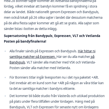
Hela 28 Bonnier-sajter kommer att livesända bandyfinalerna på
lördag, vilket innebär att bandyn kommer få en spridning i stora
delar av landet. Både nationellt genom Expressen och Bandypuls,
men också lokalt på 26 olika sajter i landet där dessutom matcherna
på de allra flesta sajter kommer att gå att se gratis. Alla sajter som
sänder listas i botten av detta inlägg.
Supersatsning från Bandypuls, Expressen, VLT och Vetlanda
Posten på bandyfinalerna!
Alla finaler sänds på Expressen och Bandypuls.
Här hittar ni
samtliga matcher på Expressen.
Här ser du alla matcher
på
Bandypuls
. VLT sänder alla matcher med VSK och Vetlanda-
Posten sänder alla matcher med Vetlanda.
För Bonniers titlar ingår livesporten nu i det nya paketet +Allt.
Det innebär att en kund som har +Allt på någon av våra titlar kan
ta del av samtliga matcher i bandyns elitserie.
Det kommer bli både studio från Västerås och utökad produktion
på plats under flera tillfällen under lördagen. Häng med på
Bandypuls, VLT och Expressen för senaste nytt om lördagens