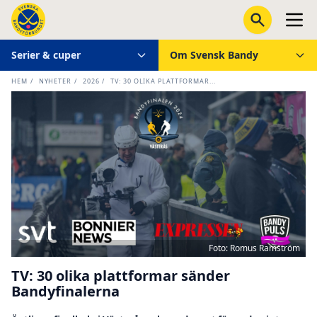
Serier & cuper
Om Svensk Bandy
HEM
/
NYHETER
/
2026
/
TV: 30 OLIKA PLATTFORMAR...
Foto: Romus Ramström
TV: 30 olika plattformar sänder
Bandyfinalerna