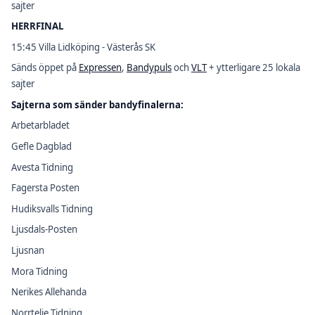
sajter
HERRFINAL
15:45 Villa Lidköping - Västerås SK
Sänds öppet på
Expressen
,
Bandypuls
och
VLT
+ ytterligare 25 lokala
sajter
Sajterna som sänder bandyfinalerna:
Arbetarbladet
Gefle Dagblad
Avesta Tidning
Fagersta Posten
Hudiksvalls Tidning
Ljusdals-Posten
Ljusnan
Mora Tidning
Nerikes Allehanda
Norrtelje Tidning