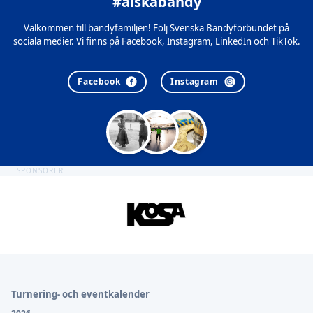
#älskabandy
Välkommen till bandyfamiljen! Följ Svenska Bandyförbundet på
sociala medier. Vi finns på Facebook, Instagram, LinkedIn och TikTok.
Facebook
Instagram
SPONSORER
Sidfot
Turnering- och eventkalender