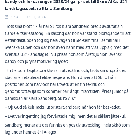
bandy och för säsongen 2023/24 går priset till Skirö AIK:s U21-
landslagssspelare Klara Sandberg.
17 APR. 10:00, 2024
Trots sina blott 17 år har Skirös Klara Sandberg precis avslutat sin
fjärde elitseriesäsong. En säsong där hon var starkt bidragande till att
Vetlandaklubben tog sig hela vägen till SM-semifinal, semifinal i
Svenska Cupen och där hon även hann med att visa upp sig med det
svenska U21-landslaget. Nu prisas hon som Årets Junior i svensk
bandy och juryns motivering lyder:
"En tjej som tagit stora kliv i sin utveckling och, trots sin unga ålder,
idag är en etablerad elitseriespelare. Hon driver sitt Skirö från
positionen som halv och har utvecklat en fin teknik och
genombrottsvilja som kommer bär långt i framtiden. Årets Junior på
damsidan är Klara Sandberg, Skirö AIK".
– Oj! Gud så kul! Tack!, utbrister Sandberg när hon får beskedet.
– Det var ingenting jag förväntade mig, men det är såklart jättekul.
Sandberg menar att det funnits en positiv utveckling i hela Skirö som
lag under hennes år i A-laget.