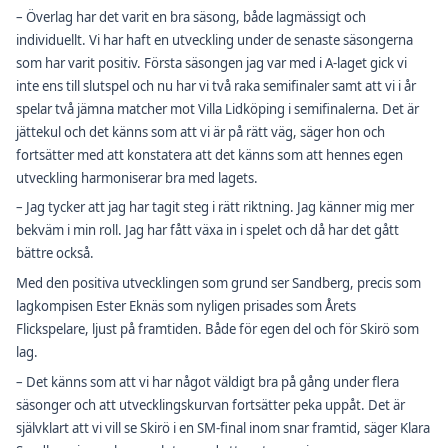
– Överlag har det varit en bra säsong, både lagmässigt och
individuellt. Vi har haft en utveckling under de senaste säsongerna
som har varit positiv. Första säsongen jag var med i A-laget gick vi
inte ens till slutspel och nu har vi två raka semifinaler samt att vi i år
spelar två jämna matcher mot Villa Lidköping i semifinalerna. Det är
jättekul och det känns som att vi är på rätt väg, säger hon och
fortsätter med att konstatera att det känns som att hennes egen
utveckling harmoniserar bra med lagets.
– Jag tycker att jag har tagit steg i rätt riktning. Jag känner mig mer
bekväm i min roll. Jag har fått växa in i spelet och då har det gått
bättre också.
Med den positiva utvecklingen som grund ser Sandberg, precis som
lagkompisen Ester Eknäs som nyligen prisades som Årets
Flickspelare, ljust på framtiden. Både för egen del och för Skirö som
lag.
– Det känns som att vi har något väldigt bra på gång under flera
säsonger och att utvecklingskurvan fortsätter peka uppåt. Det är
självklart att vi vill se Skirö i en SM-final inom snar framtid, säger Klara