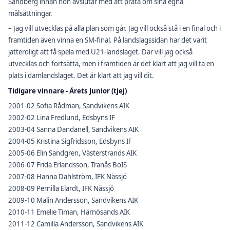
Sandberg innan hon avslutar med att prata om sina egna
målsättningar.
– Jag vill utvecklas på alla plan som går. Jag vill också stå i en final och i
framtiden även vinna en SM-final. På landslagssidan har det varit
jätteroligt att få spela med U21-landslaget. Där vill jag också
utvecklas och fortsätta, men i framtiden är det klart att jag vill ta en
plats i damlandslaget. Det är klart att jag vill dit.
Tidigare vinnare - Årets Junior (tjej)
2001-02 Sofia Rådman, Sandvikens AIK
2002-02 Lina Fredlund, Edsbyns IF
2003-04 Sanna Dandanell, Sandvikens AIK
2004-05 Kristina Sigfridsson, Edsbyns IF
2005-06 Elin Sandgren, Västerstrands AIK
2006-07 Frida Erlandsson, Tranås BoIS
2007-08 Hanna Dahlström, IFK Nässjö
2008-09 Pernilla Elardt, IFK Nässjö
2009-10 Malin Andersson, Sandvikens AIK
2010-11 Emelie Timan, Härnösands AIK
2011-12 Camilla Andersson, Sandvikens AIK