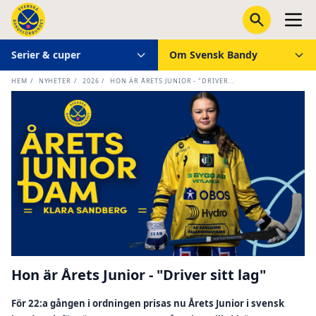
Serier & cuper
Om Svensk Bandy
HEM
/
NYHETER
/
2026
/
HON ÄR ÅRETS JUNIOR - "DRIVER...
Hon är Årets Junior - "Driver sitt lag"
För 22:a gången i ordningen prisas nu Årets Junior i svensk