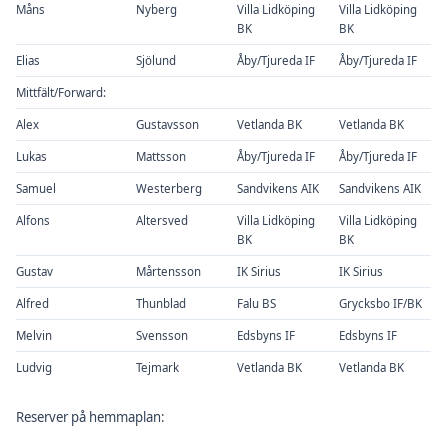
Måns
Nyberg
Villa Lidköping
Villa Lidköping
BK
BK
Elias
Sjölund
Åby/Tjureda IF
Åby/Tjureda IF
Mittfält/Forward:
Alex
Gustavsson
Vetlanda BK
Vetlanda BK
Lukas
Mattsson
Åby/Tjureda IF
Åby/Tjureda IF
Samuel
Westerberg
Sandvikens AIK
Sandvikens AIK
Alfons
Altersved
Villa Lidköping
Villa Lidköping
BK
BK
Gustav
Mårtensson
IK Sirius
IK Sirius
Alfred
Thunblad
Falu BS
Grycksbo IF/BK
Melvin
Svensson
Edsbyns IF
Edsbyns IF
Ludvig
Tejmark
Vetlanda BK
Vetlanda BK
Reserver på hemmaplan: