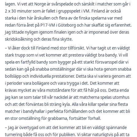
lagen. Vi vet att Norge är svårspelade och särskilt i matcher som går i
2 x 30 minuter som är fallet i gruppspelet i VM. Finland är också
starka i den här årskullen och flera av de finska spelarna var med
redan förra året på P17-VM i Göteborg och har skaffat sig erfarenhet.
Jag tittade nyligen igenom finalen igen och är imponerad över deras
skridskoåkning och deras fina skytte.
– Vi åker dock till Finland med stor tillförsikt. Vi har tagit ut en väldigt
stark trupp som vi vet kommer att prestera väldigt bra bandy. Vi vill
spela en fartfylld bandy som bygger på ett starkt försvarsspel där vi
sedan kan gå på snabba omställningar där vi ska hota genom snabba
bollsläpp och individuella prestationer. Detta ska vi variera genom att
i perioder vara bollägare och vara trygga i det. Det kommer att
krävas mycket av våra motståndare för att få hål på oss. Detta enda
jag kan se som talar till vår nackdel är att matcherna spelas utomhus
och att det förväntas bli sträng kyla. Alla våra killar spelar sina flesta
matcher i bandyhallar i perfekta förhållanden och det kommer att bli
en stor omställning för grabbarna, fortsätter Torhall.
– Jag är övertygad om att det kommer att bli en väldigt spännande
turnering både få oss och för publiken. Vi siktar naturligtvis på att ta