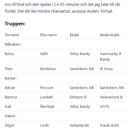
oss till final och den spelas i 2 x 45 minuter och det jag talar till vår
fördel. Det blir lite mindre chansartat, avslutar Anders Torhall.
Truppen:
Förnamn
Efternamn
Klubb
Moderklubb
Målvakter:
Rufus
Ståhl
Tellus Bandy
Hammarby IF
Bandy
Theo
Benkelius
Sandvikens AIK
IK Sirius
Backar:
Adrian
Persson
Sandvikens AIK
Sandvikens AIK
Rasmus
Lundahl
Edsbyns IF
Helenelund IK
Isak
Åkerblad
Tellus Bandy
GT/76
Halvor:
Vilgot
Lindh
Vetlanda BK
Tranås BOIS