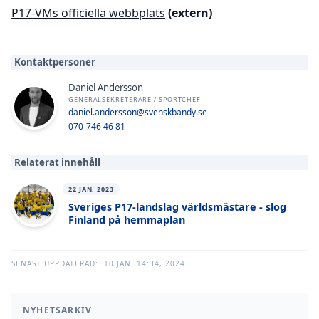
P17-VMs officiella webbplats
(extern)
Kontaktpersoner
Daniel Andersson
GENERALSEKRETERARE / SPORTCHEF
daniel.andersson@svenskbandy.se
070-746 46 81
Relaterat innehåll
22 JAN. 2023
Sveriges P17-landslag världsmästare - slog
Finland på hemmaplan
SENAST UPPDATERAD:
10 JAN. 14:34, 2024
NYHETSARKIV