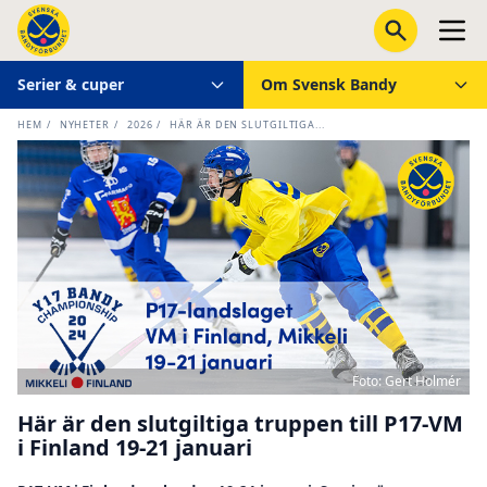
Serier & cuper
Om Svensk Bandy
HEM
/
NYHETER
/
2026
/
HÄR ÄR DEN SLUTGILTIGA...
Foto: Gert Holmér
Här är den slutgiltiga truppen till P17-VM
i Finland 19-21 januari