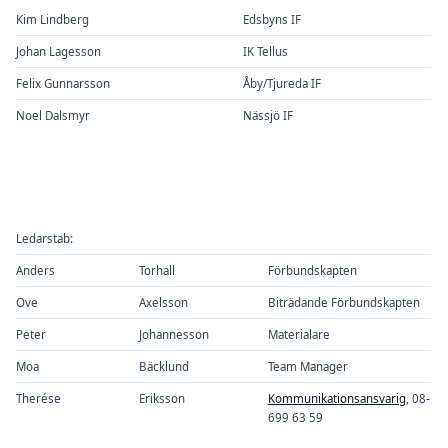
Kim Lindberg
Edsbyns IF
Johan Lagesson
IK Tellus
Felix Gunnarsson
Åby/Tjureda IF
Noel Dalsmyr
Nässjö IF
Ledarstab:
Anders
Torhall
Förbundskapten
Ove
Axelsson
Biträdande Förbundskapten
Peter
Johannesson
Materialare
Moa
Bäcklund
Team Manager
Therése
Eriksson
Kommunikationsansvarig
, 08-
699 63 59