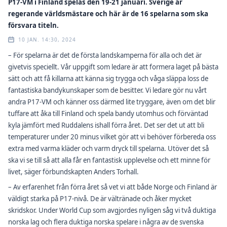
P17-VM i Finland spelas den 19-21 januari. Sverige är
regerande världsmästare och här är de 16 spelarna som ska
försvara titeln.
10 JAN. 14:30, 2024
– För spelarna är det de första landskamperna för alla och det är
givetvis speciellt. Vår uppgift som ledare är att formera laget på bästa
sätt och att få killarna att känna sig trygga och våga släppa loss de
fantastiska bandykunskaper som de besitter. Vi ledare gör nu vårt
andra P17-VM och känner oss därmed lite tryggare, även om det blir
tuffare att åka till Finland och spela bandy utomhus och förväntad
kyla jämfört med Ruddalens ishall förra året. Det ser det ut att bli
temperaturer under 20 minus vilket gör att vi behöver förbereda oss
extra med varma kläder och varm dryck till spelarna. Utöver det så
ska vi se till så att alla får en fantastisk upplevelse och ett minne för
livet, säger förbundskapten Anders Torhall.
– Av erfarenhet från förra året så vet vi att både Norge och Finland är
väldigt starka på P17-nivå. De är vältränade och åker mycket
skridskor. Under World Cup som avgjordes nyligen såg vi två duktiga
norska lag och flera duktiga norska spelare i några av de svenska