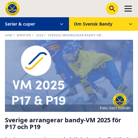
Serier & cuper
Om Svensk Bandy
HEM
/
NYHETER
/
2026
/
SVERIGE ARRANGERAR BANDY-VM...
Foto: Gert Holmér
Sverige arrangerar bandy-VM 2025 för
P17 och P19