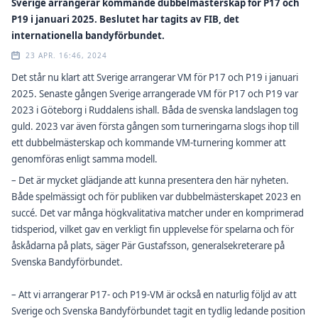
Sverige arrangerar kommande dubbelmästerskap för P17 och
P19 i januari 2025. Beslutet har tagits av FIB, det
internationella bandyförbundet.
23 APR. 16:46, 2024
Det står nu klart att Sverige arrangerar VM för P17 och P19 i januari
2025. Senaste gången Sverige arrangerade VM för P17 och P19 var
2023 i Göteborg i Ruddalens ishall. Båda de svenska landslagen tog
guld. 2023 var även första gången som turneringarna slogs ihop till
ett dubbelmästerskap och kommande VM-turnering kommer att
genomföras enligt samma modell.
– Det är mycket glädjande att kunna presentera den här nyheten.
Både spelmässigt och för publiken var dubbelmästerskapet 2023 en
succé. Det var många högkvalitativa matcher under en komprimerad
tidsperiod, vilket gav en verkligt fin upplevelse för spelarna och för
åskådarna på plats, säger Pär Gustafsson, generalsekreterare på
Svenska Bandyförbundet.
– Att vi arrangerar P17- och P19-VM är också en naturlig följd av att
Sverige och Svenska Bandyförbundet tagit en tydlig ledande position