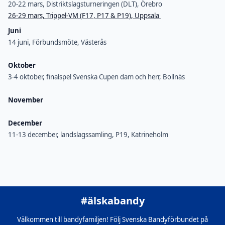
20-22 mars, Distriktslagsturneringen (DLT), Örebro
26-29 mars, Trippel-VM (F17, P17 & P19), Uppsala
Juni
14 juni, Förbundsmöte, Västerås
Oktober
3-4 oktober, finalspel Svenska Cupen dam och herr, Bollnäs
November
December
11-13 december, landslagssamling, P19, Katrineholm
#älskabandy
Välkommen till bandyfamiljen! Följ Svenska Bandyförbundet på