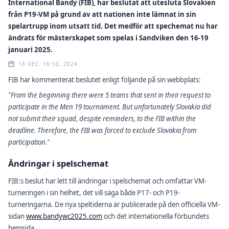
International Bandy (FIB), har beslutat att utesluta Slovakien
från P19-VM på grund av att nationen inte lämnat in sin
spelartrupp inom utsatt tid. Det medför att spechemat nu har
ändrats för mästerskapet som spelas i Sandviken den 16-19
januari 2025.
18 DEC. 16:50, 2024
FIB har kommenterat beslutet enligt följande på sin webbplats:
"From the beginning there were 5 teams that sent in their request to
participate in the Men 19 tournament. But unfortunately Slovakia did
not submit their squad, despite reminders, to the FIB within the
deadline. Therefore, the FIB was forced to exclude Slovakia from
participation."
Ändringar i spelschemat
FIB:s beslut har lett till ändringar i spelschemat och omfattar VM-
turneringen i sin helhet, det vill säga både P17- och P19-
turneringarna. De nya speltiderna är publicerade på den officiella VM-
sidan
www.bandywc2025.com
och det internationella förbundets
hemsida.