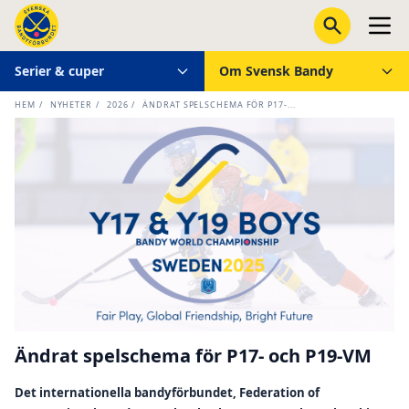
Serier & cuper
Om Svensk Bandy
HEM
/
NYHETER
/
2026
/
ÄNDRAT SPELSCHEMA FÖR P17-...
Ändrat spelschema för P17- och P19-VM
Det internationella bandyförbundet, Federation of