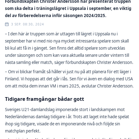
Förbundskapten Christer Andersson har presenterat truppen
som ska delta i träningslägret i Uppsala i september, en viktig
del av förberedelserna inför säsongen 2024/2025.
3 SEP. 08:30, 2024
– I den här är truppen som är uttagen till lägret i Uppsala nu i
september har vi med nio nya mycket intressanta spelare som skall
bli kul att få in i gänget. Sen finns det alltid spelare som utvecklas
under säsongen och som kan vara aktuella senare under vintern till
nästa samling eller match, säger förbundskapten Christer Andersson.
– Om vi blickar framåt så håller vi just nu på att planera för ett läger i
Finland. Vi hoppas att det går i lås. Sen för vi även en dialog med USA
om att möta dem innan VM i mars 2025, avslutar Christer Andersson.
Tidigare framgångar bådar gott
Sveriges U21-damlandslag imponerade stort i landskampen mot
Nederländernas damlag tidigare i år. Trots att laget inte hade spelat
ihop sig tidigare, visade de en imponerande nivå och följde sin
matchplan perfekt.