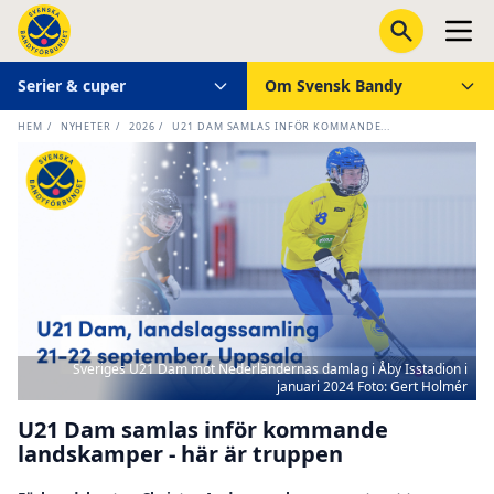
Serier & cuper
Om Svensk Bandy
HEM
/
NYHETER
/
2026
/
U21 DAM SAMLAS INFÖR KOMMANDE...
Sveriges U21 Dam mot Nederländernas damlag i Åby Isstadion i
januari 2024 Foto: Gert Holmér
U21 Dam samlas inför kommande
landskamper - här är truppen