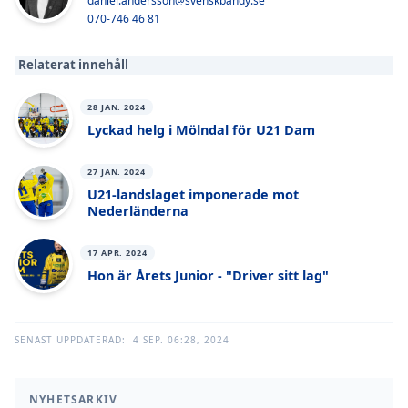
daniel.andersson@svenskbandy.se
070-746 46 81
Relaterat innehåll
28 JAN. 2024
Lyckad helg i Mölndal för U21 Dam
27 JAN. 2024
U21-landslaget imponerade mot
Nederländerna
17 APR. 2024
Hon är Årets Junior - "Driver sitt lag"
SENAST UPPDATERAD:
4 SEP. 06:28, 2024
NYHETSARKIV