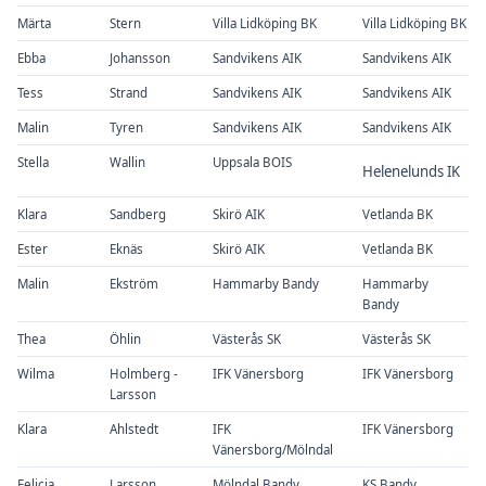
Märta
Stern
Villa Lidköping BK
Villa Lidköping BK
Ebba
Johansson
Sandvikens AIK
Sandvikens AIK
Tess
Strand
Sandvikens AIK
Sandvikens AIK
Malin
Tyren
Sandvikens AIK
Sandvikens AIK
Stella
Wallin
Uppsala BOIS
Helenelunds IK
Klara
Sandberg
Skirö AIK
Vetlanda BK
Ester
Eknäs
Skirö AIK
Vetlanda BK
Malin
Ekström
Hammarby Bandy
Hammarby
Bandy
Thea
Öhlin
Västerås SK
Västerås SK
Wilma
Holmberg -
IFK Vänersborg
IFK Vänersborg
Larsson
Klara
Ahlstedt
IFK
IFK Vänersborg
Vänersborg/Mölndal
Felicia
Larsson
Mölndal Bandy
KS Bandy