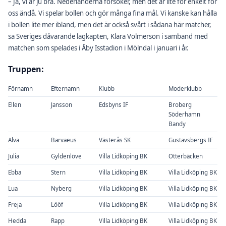
– Ja, vi är ju bra. Nederländerna försöker, men det är lite för enkelt för
oss ändå. Vi spelar bollen och gör många fina mål. Vi kanske kan hålla
i bollen lite mer ibland, men det är också svårt i sådana här matcher,
sa Sveriges dåvarande lagkapten, Klara Volmerson i samband med
matchen som spelades i Åby Isstadion i Mölndal i januari i år.
Truppen:
Förnamn
Efternamn
Klubb
Moderklubb
Ellen
Jansson
Edsbyns IF
Broberg
Söderhamn
Bandy
Alva
Barvaeus
Västerås SK
Gustavsbergs IF
Julia
Gyldenlöve
Villa Lidköping BK
Otterbäcken
Ebba
Stern
Villa Lidköping BK
Villa Lidköping BK
Lua
Nyberg
Villa Lidköping BK
Villa Lidköping BK
Freja
Lööf
Villa Lidköping BK
Villa Lidköping BK
Hedda
Rapp
Villa Lidköping BK
Villa Lidköping BK