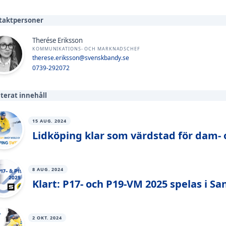
taktpersoner
Therése Eriksson
KOMMUNIKATIONS- OCH MARKNADSCHEF
therese.eriksson@svenskbandy.se
0739-292072
terat innehåll
15 AUG. 2024
Lidköping klar som värdstad för dam- 
8 AUG. 2024
Klart: P17- och P19-VM 2025 spelas i S
2 OKT. 2024