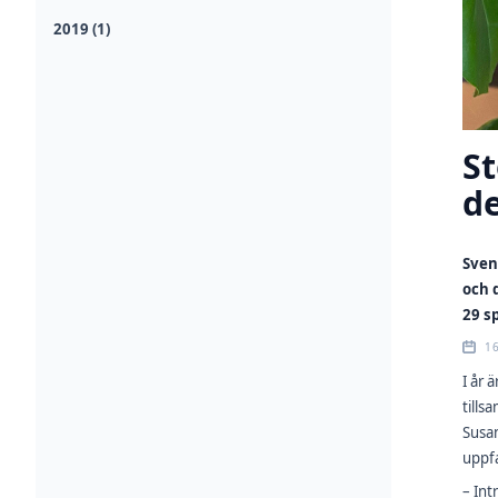
2019 (1)
St
d
Sven
och 
29 s
1
I år 
tills
Susan
uppfa
– Int