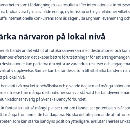
amarbeten som i förlängningen ska resultera i fler internationella idrottsev
na brukar vara fyllda av både energi, ny kunskap och nya relationer vilket
uffa internationella konkurrens som är, säger Lisa Engman, evenemang oc
ärka närvaron på lokal nivå
svensk bandy är det viktigt att utöka samverkan med destinationer och 
skamper eftersom det skapar bättre förutsättningar för att arrangemang
a destinationer kan parterna dra nytta av varandras resurser och engagema
alitativ upplevelse. Samverkan bidrar dessutom till att stärka bandyns närv
xt på lokal nivå.
 har varit två mycket innehållsrika och givande dagar med många spännande
de intresse från många destinationer som vill stå värd för bandyeveneman
unikationsansvarig på Svenska Bandyförbundet.
 är fantastiskt att så många platser runt om i landet ser potentialen i vår sp
ått många frön under de här dagarna. Nu ska det bli spännande att utforsk
beten som kan stärka bandyns position ytterligare, avslutar Therése Eriks