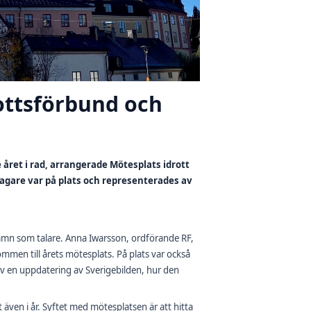
rottsförbund och
 året i rad, arrangerade Mötesplats idrott
agare var på plats och representerades av
amn som talare. Anna Iwarsson, ordförande RF,
men till årets mötesplats. På plats var också
av en uppdatering av Sverigebilden, hur den
t även i år. Syftet med mötesplatsen är att hitta