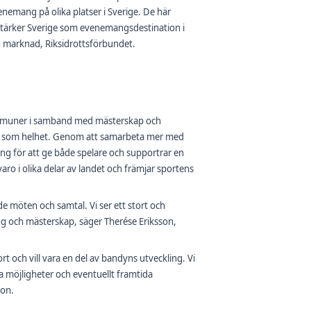
enemang på olika platser i Sverige. De här
 stärker Sverige som evenemangsdestination i
h marknad, Riksidrottsförbundet.
kommuner i samband med mästerskap och
en som helhet. Genom att samarbeta mer med
ng för att ge både spelare och supportrar en
aro i olika delar av landet och främjar sportens
 möten och samtal. Vi ser ett stort och
g och mästerskap, säger Therése Eriksson,
ort och vill vara en del av bandyns utveckling. Vi
a möjligheter och eventuellt framtida
son.