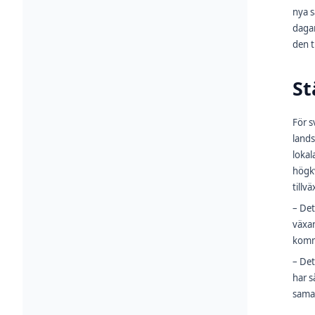
nya s
dagar
den t
St
För 
land
lokal
högkv
tillvä
– Det
växan
komm
– Det
har s
samar