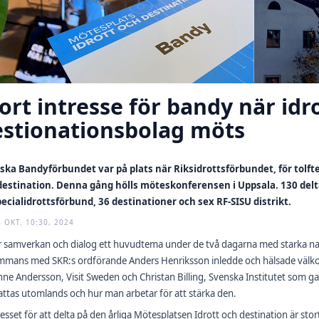
ort intresse för bandy när id
estionationsbolag möts
ska Bandyförbundet var på plats när Riksidrottsförbundet, för tolfte
destination. Denna gång hölls möteskonferensen i Uppsala. 130 delt
pecialidrottsförbund, 36 destinationer och sex RF-SISU distrikt.
6 OKT. 10:30, 2024
är samverkan och dialog ett huvudtema under de två dagarna med starka n
ammans med SKR:s ordförande Anders Henriksson inledde och hälsade välkom
ne Andersson, Visit Sweden och Christan Billing, Svenska Institutet som g
ttas utomlands och hur man arbetar för att stärka den.
resset för att delta på den årliga Mötesplatsen Idrott och destination är stor