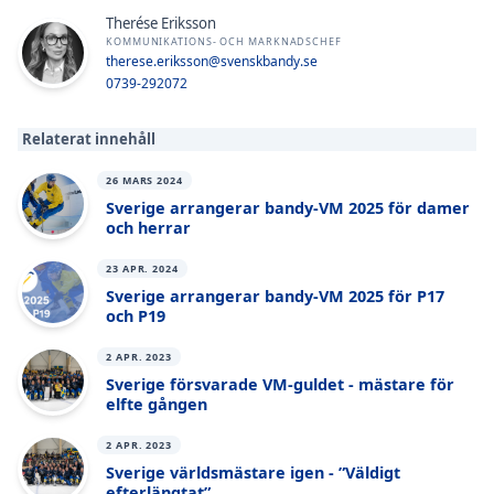
Therése Eriksson
KOMMUNIKATIONS- OCH MARKNADSCHEF
therese.eriksson@svenskbandy.se
0739-292072
Relaterat innehåll
26 MARS 2024
Sverige arrangerar bandy-VM 2025 för damer
och herrar
23 APR. 2024
Sverige arrangerar bandy-VM 2025 för P17
och P19
2 APR. 2023
Sverige försvarade VM-guldet - mästare för
elfte gången
2 APR. 2023
Sverige världsmästare igen - ”Väldigt
efterlängtat”