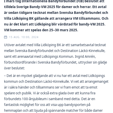
I mars tog Internationella Bandyförbundet (FIB) beslutet att
tilldela Sverige Bandy-VM 2025 för damer och herrar. Ett avtal
är sedan tidigare tecknat mellan Svenska Bandyförbundet och
Villa Lidköping BK gällande att arrangera VM tillsammans. Och
nu är det klart att Lidköping blir värdstad för bandy-VM 2025.
VM kommer att spelas den 25–30 mars 2025.
15 AUG. 10:00, 2024
Utöver avtalet med Villa Lidköping BK är ett samarbetsavtal tecknat
mellan Svenska Bandyförbundet och Destination Läckö-Kinnekulle,
samt ett arenaavtal med Lidköpings Kommun. Ingrid Amrén,
förbundsordförande i Svenska Bandyförbundet, uttrycker sin glädje
över beslutet:
– Det är en mycket glädjande att vi nu har ett avtal med Lidköpings
kommun och Destination Läckö-Kinnekulle. Vi vet att arrangemanget
är i säkra händer och tillsammans ser vi fram emot att ta emot
spelare och publik. Vi är också extra glada över att kunna fira
förbundets 100-årsjubileum i samband med detta. Det är en
fantastisk möjlighet för oss att visa upp bandysporten på
hemmaplan och att bjuda på spännande matcher för både damer