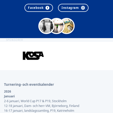
Facebook
Instagram
SPONSORER
Sidfot
Turnering- och eventkalender
2026
Januari
2-6 januari, World Cup P17 & P19, Stockholm
12-18 januari, Dam- och herr-VM, Björneborg, Finland
16-17 januari, landslagssamling, P19, Katrineholm