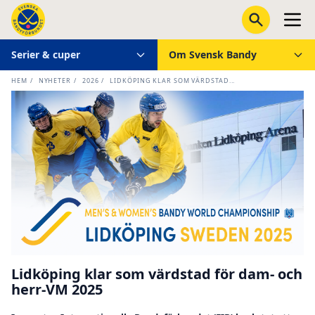
Serier & cuper
Om Svensk Bandy
HEM
/
NYHETER
/
2026
/
LIDKÖPING KLAR SOM VÄRDSTAD...
Lidköping klar som värdstad för dam- och
herr-VM 2025