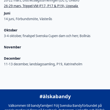
20-22 mars, Distriktslagsturneringen (DLT), Örebro
26-29 mars, Trippel-VM (F17, P17 & P19), Uppsala
Juni
14 juni, Förbundsmöte, Västerås
Oktober
3-4 oktober, finalspel Svenska Cupen dam och herr, Bollnäs
November
December
11-13 december, landslagssamling, P19, Katrineholm
#älskabandy
Välkommen till bandyfamiljen! Följ Svenska Bandyförbundet på