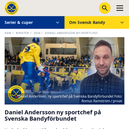
Serier & cuper
Om Svensk Bandy
HEM
/
NYHETER
/
2026
/
DANIEL ANDERSSON NY SPORTCHEF...
Daniel Andersson, ny sportchef på Svenska Bandyförbundet Foto:
Romus Ramström / privat
Daniel Andersson ny sportchef på
Svenska Bandyförbundet