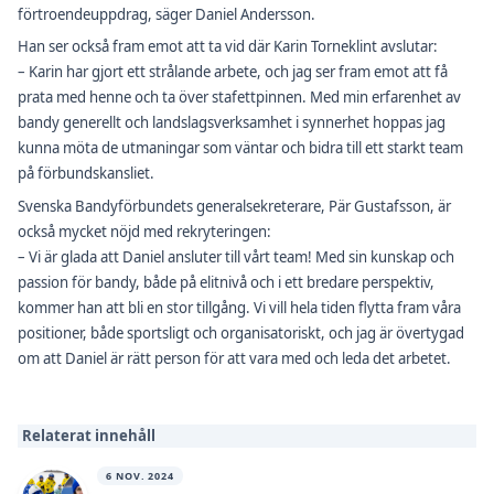
förtroendeuppdrag, säger Daniel Andersson.
Han ser också fram emot att ta vid där Karin Torneklint avslutar:
– Karin har gjort ett strålande arbete, och jag ser fram emot att få
prata med henne och ta över stafettpinnen. Med min erfarenhet av
bandy generellt och landslagsverksamhet i synnerhet hoppas jag
kunna möta de utmaningar som väntar och bidra till ett starkt team
på förbundskansliet.
Svenska Bandyförbundets generalsekreterare, Pär Gustafsson, är
också mycket nöjd med rekryteringen:
– Vi är glada att Daniel ansluter till vårt team! Med sin kunskap och
passion för bandy, både på elitnivå och i ett bredare perspektiv,
kommer han att bli en stor tillgång. Vi vill hela tiden flytta fram våra
positioner, både sportsligt och organisatoriskt, och jag är övertygad
om att Daniel är rätt person för att vara med och leda det arbetet.
Relaterat innehåll
6 NOV. 2024