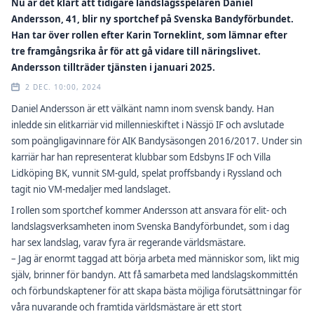
Nu är det klart att tidigare landslagsspelaren Daniel
Andersson, 41, blir ny sportchef på Svenska Bandyförbundet.
Han tar över rollen efter Karin Torneklint, som lämnar efter
tre framgångsrika år för att gå vidare till näringslivet.
Andersson tillträder tjänsten i januari 2025.
2 DEC. 10:00, 2024
Daniel Andersson är ett välkänt namn inom svensk bandy. Han
inledde sin elitkarriär vid millennieskiftet i Nässjö IF och avslutade
som poängligavinnare för AIK Bandysäsongen 2016/2017. Under sin
karriär har han representerat klubbar som Edsbyns IF och Villa
Lidköping BK, vunnit SM-guld, spelat proffsbandy i Ryssland och
tagit nio VM-medaljer med landslaget.
I rollen som sportchef kommer Andersson att ansvara för elit- och
landslagsverksamheten inom Svenska Bandyförbundet, som i dag
har sex landslag, varav fyra är regerande världsmästare.
– Jag är enormt taggad att börja arbeta med människor som, likt mig
själv, brinner för bandyn. Att få samarbeta med landslagskommittén
och förbundskaptener för att skapa bästa möjliga förutsättningar för
våra nuvarande och framtida världsmästare är ett stort