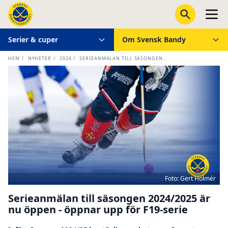
Serier & cuper
Om Svensk Bandy
HEM
/
NYHETER
/
2026
/
SERIEANMÄLAN TILL SÄSONGEN...
Foto: Gert Holmér
Serieanmälan till säsongen 2024/2025 är
nu öppen - öppnar upp för F19-serie