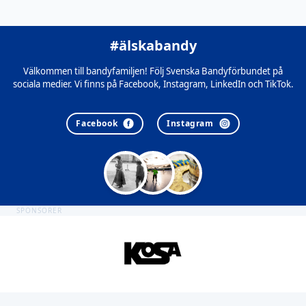
#älskabandy
Välkommen till bandyfamiljen! Följ Svenska Bandyförbundet på
sociala medier. Vi finns på Facebook, Instagram, LinkedIn och TikTok.
Facebook
Instagram
SPONSORER
Sidfot