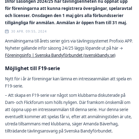
Inför säsongen 2024/25 har tävlingsenheten nu öppnat upp
för föreningarna att kunna registrera övergångar, spelaravtal
och licenser. Onsdagen den 1 maj görs alla förbundsserier
tillgängliga för anmälan. Anmälan är öppen fram till 31 maj.
30 APR. 09:55, 2024
Anmälningarna till årets serier görs via tävlingssystemet Profixio APP.
Nyheter gällande inför säsong 24/25 läggs löpande ut på här →
Föreningsinfo | Svenska Bandyförbundet (svenskbandy.se)
Möjlighet till F19-serie
Nytt för i år är föreningar kan lämna en intresseanmälan att spela en
F19-serie.
– Att skapa en F19-serie var något som klubbarna diskuterade på
Dam- och Flickforum som hölls nyligen. Där framkom önskemål om
att öppna upp en intresseanmälan till denna serie. Hur denna serie
eventuellt kommer att spelas får vi, efter att anmälningstiden är ute,
utreda tillsammans med klubbarna, säger Amanda Bäverhag,
tillträdande tävlingsansvarig på Svenska Bandyförbundet.