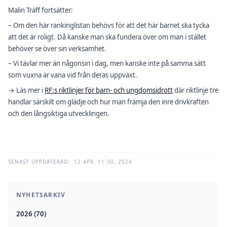
Malin Träff fortsätter:
– Om den här rankinglistan behövs för att det här barnet ska tycka
att det är roligt. Då kanske man ska fundera över om man i stället
behöver se över sin verksamhet.
– Vi tävlar mer än någonsin i dag, men kanske inte på samma sätt
som vuxna är vana vid från deras uppväxt.
→ Läs mer i
RF:s riktlinjer för barn- och ungdomsidrott
där riktlinje tre
handlar särskilt om glädje och hur man främja den inre drivkraften
och den långsiktiga utvecklingen.
SENAST UPPDATERAD:
12 APR. 11:30, 2024
NYHETSARKIV
2026 (70)