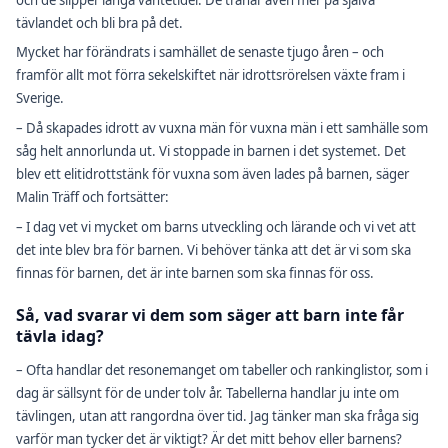
tävlandet och bli bra på det.
Mycket har förändrats i samhället de senaste tjugo åren – och
framför allt mot förra sekelskiftet när idrottsrörelsen växte fram i
Sverige.
– Då skapades idrott av vuxna män för vuxna män i ett samhälle som
såg helt annorlunda ut. Vi stoppade in barnen i det systemet. Det
blev ett elitidrottstänk för vuxna som även lades på barnen, säger
Malin Träff och fortsätter:
– I dag vet vi mycket om barns utveckling och lärande och vi vet att
det inte blev bra för barnen. Vi behöver tänka att det är vi som ska
finnas för barnen, det är inte barnen som ska finnas för oss.
Så, vad svarar vi dem som säger att barn inte får
tävla idag?
– Ofta handlar det resonemanget om tabeller och rankinglistor, som i
dag är sällsynt för de under tolv år. Tabellerna handlar ju inte om
tävlingen, utan att rangordna över tid. Jag tänker man ska fråga sig
varför man tycker det är viktigt? Är det mitt behov eller barnens?