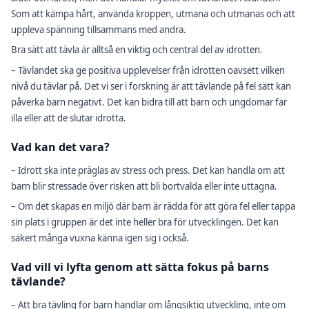
Som att kämpa hårt, använda kroppen, utmana och utmanas och att
uppleva spänning tillsammans med andra.
Bra sätt att tävla är alltså en viktig och central del av idrotten.
– Tävlandet ska ge positiva upplevelser från idrotten oavsett vilken
nivå du tävlar på. Det vi ser i forskning är att tävlande på fel sätt kan
påverka barn negativt. Det kan bidra till att barn och ungdomar far
illa eller att de slutar idrotta.
Vad kan det vara?
– Idrott ska inte präglas av stress och press. Det kan handla om att
barn blir stressade över risken att bli bortvalda eller inte uttagna.
– Om det skapas en miljö där barn är rädda för att göra fel eller tappa
sin plats i gruppen är det inte heller bra för utvecklingen. Det kan
säkert många vuxna känna igen sig i också.
Vad vill vi lyfta genom att sätta fokus på barns
tävlande?
– Att bra tävling för barn handlar om långsiktig utveckling, inte om