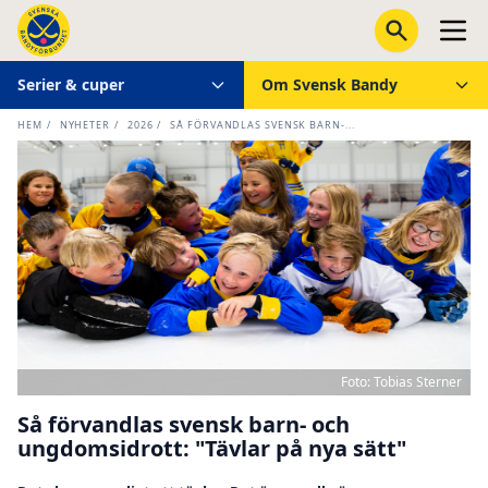
Serier & cuper
Om Svensk Bandy
HEM
/
NYHETER
/
2026
/
SÅ FÖRVANDLAS SVENSK BARN-...
Foto: Tobias Sterner
Så förvandlas svensk barn- och
ungdomsidrott: "Tävlar på nya sätt"