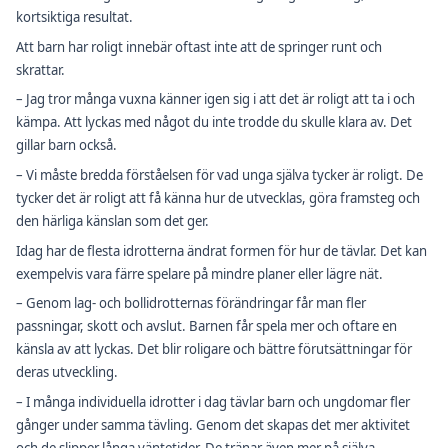
kortsiktiga resultat.
Att barn har roligt innebär oftast inte att de springer runt och
skrattar.
– Jag tror många vuxna känner igen sig i att det är roligt att ta i och
kämpa. Att lyckas med något du inte trodde du skulle klara av. Det
gillar barn också.
– Vi måste bredda förståelsen för vad unga själva tycker är roligt. De
tycker det är roligt att få känna hur de utvecklas, göra framsteg och
den härliga känslan som det ger.
Idag har de flesta idrotterna ändrat formen för hur de tävlar. Det kan
exempelvis vara färre spelare på mindre planer eller lägre nät.
– Genom lag- och bollidrotternas förändringar får man fler
passningar, skott och avslut. Barnen får spela mer och oftare en
känsla av att lyckas. Det blir roligare och bättre förutsättningar för
deras utveckling.
– I många individuella idrotter i dag tävlar barn och ungdomar fler
gånger under samma tävling. Genom det skapas det mer aktivitet
och de slipper långa väntetider. De tränar även mer på själva