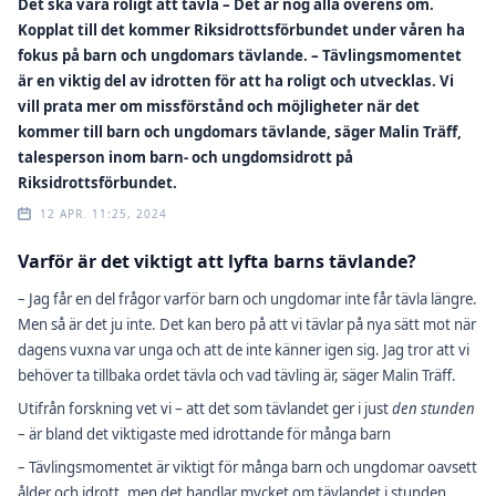
Det ska vara roligt att tävla – Det är nog alla överens om.
Kopplat till det kommer Riksidrottsförbundet under våren ha
fokus på barn och ungdomars tävlande. – Tävlingsmomentet
är en viktig del av idrotten för att ha roligt och utvecklas. Vi
vill prata mer om missförstånd och möjligheter när det
kommer till barn och ungdomars tävlande, säger Malin Träff,
talesperson inom barn- och ungdomsidrott på
Riksidrottsförbundet.
12 APR. 11:25, 2024
Varför är det viktigt att lyfta barns tävlande?
– Jag får en del frågor varför barn och ungdomar inte får tävla längre.
Men så är det ju inte. Det kan bero på att vi tävlar på nya sätt mot när
dagens vuxna var unga och att de inte känner igen sig. Jag tror att vi
behöver ta tillbaka ordet tävla och vad tävling är, säger Malin Träff.
Utifrån forskning vet vi – att det som tävlandet ger i just
den stunden
– är bland det viktigaste med idrottande för många barn
– Tävlingsmomentet är viktigt för många barn och ungdomar oavsett
ålder och idrott, men det handlar mycket om tävlandet i stunden.