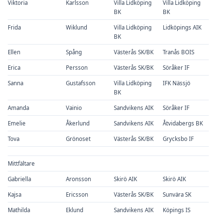
Viktoria
Karlsson
Villa Lidköping
Villa Lidköping
BK
BK
Frida
Wiklund
Villa Lidköping
Lidköpings AIK
BK
Ellen
Spång
Västerås SK/BK
Tranås BOIS
Erica
Persson
Västerås SK/BK
Söråker IF
Sanna
Gustafsson
Villa Lidköping
IFK Nässjö
BK
Amanda
Vainio
Sandvikens AIK
Söråker IF
Emelie
Åkerlund
Sandvikens AIK
Åtvidabergs BK
Tova
Grönoset
Västerås SK/BK
Grycksbo IF
Mittfältare
Gabriella
Aronsson
Skirö AIK
Skirö AIK
Kajsa
Ericsson
Västerås SK/BK
Sunvära SK
Mathilda
Eklund
Sandvikens AIK
Köpings IS