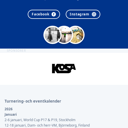
Facebook
Instagram
SPONSORER
Sidfot
Turnering- och eventkalender
2026
Januari
2-6 januari, World Cup P17 & P19, Stockholm
12-18 januari, Dam- och herr-VM, Björneborg, Finland