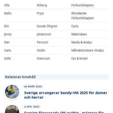
Olle
Wiberg
Förbundskapten
Malin
Prytz
Biträdande
Förbundskapten
Elin
Goude Öhgren
Fysio
Jonny
Johansson
Materialare
Dan
Persson
Media & Analys
Hans
Hedin
Målvaktstränare /Analys
Sofie
Svensson
Fys & tester
Relaterat innehåll
26 MARS 2024
Sverige arrangerar bandy-VM 2025 för damer
och herrar
2 APR. 2023
Sverige försvarade VM-guldet - mästare för