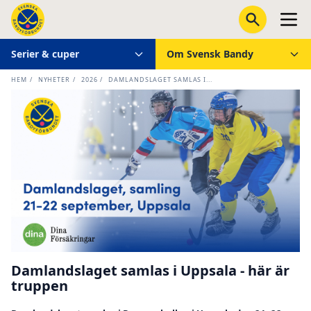
Serier & cuper
Om Svensk Bandy
HEM
/
NYHETER
/
2026
/
DAMLANDSLAGET SAMLAS I...
Damlandslaget samlas i Uppsala - här är
truppen