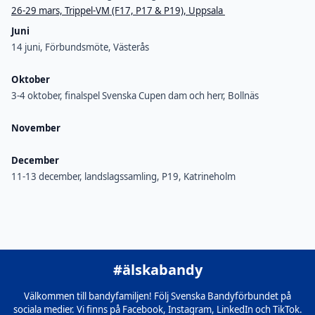
26-29 mars, Trippel-VM (F17, P17 & P19), Uppsala
Juni
14 juni, Förbundsmöte, Västerås
Oktober
3-4 oktober, finalspel Svenska Cupen dam och herr, Bollnäs
November
December
11-13 december, landslagssamling, P19, Katrineholm
#älskabandy
Välkommen till bandyfamiljen! Följ Svenska Bandyförbundet på
sociala medier. Vi finns på Facebook, Instagram, LinkedIn och TikTok.