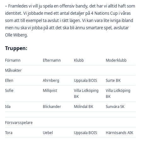
– Framledes vi vill ju spela en offensiv bandy, det har vi alltid haft som
identitet. Vi jobbade med ett antal detaljer på 4 Nations Cup i våras
som att till exempel ta avslut i rätt lägen. Vi kan vara lite ivriga ibland
men nu ska vi jobba på att det ska bli ännu smartare spel, avslutar
Olle Wiberg.
Truppen:
Förnamn
Efternamn
Klubb
Moderklubb
Målvakter
Ellen
Ahrnberg
Uppsala BOIS
Surte BK
Sofie
Millqvist
Villa Lidköping
Villa Lidköping
BK
BK
Ida
Blickander
Mölndal BK
Sunvära SK
Försvarsspelare
Tora
Uebel
Uppsala BOIS
Härnösands AIK