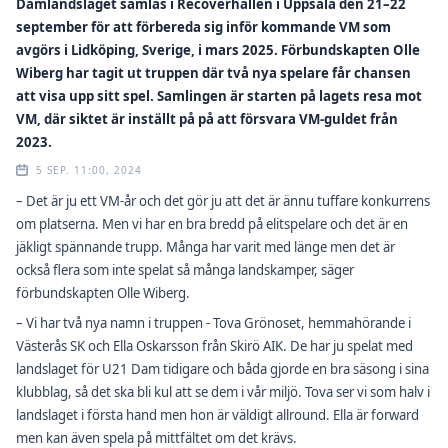
Damlandslaget samlas i Recoverhallen i Uppsala den 21–22
september för att förbereda sig inför kommande VM som
avgörs i Lidköping, Sverige, i mars 2025. Förbundskapten Olle
Wiberg har tagit ut truppen där två nya spelare får chansen
att visa upp sitt spel. Samlingen är starten på lagets resa mot
VM, där siktet är inställt på på att försvara VM-guldet från
2023.
5 SEP. 11:00, 2024
– Det är ju ett VM-år och det gör ju att det är ännu tuffare konkurrens
om platserna. Men vi har en bra bredd på elitspelare och det är en
jäkligt spännande trupp. Många har varit med länge men det är
också flera som inte spelat så många landskamper, säger
förbundskapten Olle Wiberg.
– Vi har två nya namn i truppen - Tova Grönoset, hemmahörande i
Västerås SK och Ella Oskarsson från Skirö AIK. De har ju spelat med
landslaget för U21 Dam tidigare och båda gjorde en bra säsong i sina
klubblag, så det ska bli kul att se dem i vår miljö. Tova ser vi som halv i
landslaget i första hand men hon är väldigt allround. Ella är forward
men kan även spela på mittfältet om det krävs.