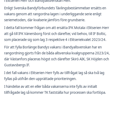
i Elitserien Herr och Bandyallsvenskan Herr.
Enligt Svenska Bandyförbundets Tävlingsbestämmelser ersätts en
vakans genom att rangordna lagen i underliggande serie enligt
seriemetoden, där kvalserie jämförs före grundserie.
I detta fall kommer frågan om att ersätta IFK Motala i Elitserien Herr
att gå till IFK Vänersborg först och därefter, vid behov, till IF Boltic,
som placerade sig som lag 3 respektive 4 i Elitseriekvalet 2023/24.
För att fylla Borlänge Bandys vakans i Bandyallsvenskan har en
rangordning gjorts från de båda allsvenska kvalgrupperna 2023/24,
där Västanfors placeras högst och därefter Skirö AIK, SK Höjden och
Gustavsbergs IF.
I det fall vakans i Elitserien Herr fylls av tillfrågat lag så ska två lag
fyllas på utifrån den upprättade prioriteringen.
I händelse av att en eller båda vakanserna inte fylls av initialt
tillfrågade lag så kommer TK fastställa hur processen ska fortlöpa.