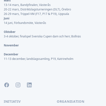
Mars
13-14 mars, Bandyfinalen, Västerås
20-22 mars, Distriktslagsturneringen (DLT), Örebro
26-29 mars, Trippel-VM (F17, P17 & P19), Uppsala
Juni
14 juni, Förbundsmöte, Västerås
Oktober
3-4 oktober, finalspel Svenska Cupen dam och herr, Bollnäs
November
December
11-13 december, landslagssamling, P19, Katrineholm
Facebook
Instagram
LinkedIn
INITIATIV
ORGANISATION