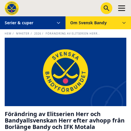
Serier & cuper
Om Svensk Bandy
HEM
/
NYHETER
/
2026
/
FÖRÄNDRING AV ELITSERIEN HERR...
Förändring av Elitserien Herr och
Bandyallsvenskan Herr efter avhopp från
Borlänge Bandy och IFK Motala