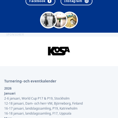
Facebook
Instagram
SPONSORER
Sidfot
Turnering- och eventkalender
2026
Januari
2-6 januari, World Cup P17 & P19, Stockholm
12-18 januari, Dam- och herr-VM, Björneborg, Finland
16-17 januari, landslagssamling, P19, Katrineholm
16-18 januari, landslagssamling, F17, Uppsala