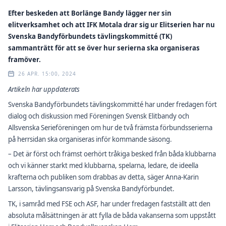
Efter beskeden att Borlänge Bandy lägger ner sin
elitverksamhet och att IFK Motala drar sig ur Elitserien har nu
Svenska Bandyförbundets tävlingskommitté (TK)
sammanträtt för att se över hur serierna ska organiseras
framöver.
26 APR. 15:00, 2024
Artikeln har uppdaterats
Svenska Bandyförbundets tävlingskommitté har under fredagen fört
dialog och diskussion med Föreningen Svensk Elitbandy och
Allsvenska Serieföreningen om hur de två främsta förbundsserierna
på herrsidan ska organiseras inför kommande säsong.
– Det är först och främst oerhört tråkiga besked från båda klubbarna
och vi känner starkt med klubbarna, spelarna, ledare, de ideella
krafterna och publiken som drabbas av detta, säger Anna-Karin
Larsson, tävlingsansvarig på Svenska Bandyförbundet.
TK, i samråd med FSE och ASF, har under fredagen fastställt att den
absoluta målsättningen är att fylla de båda vakanserna som uppstått