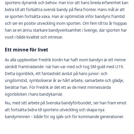
sportens dynamik och behov. Han tror att hans breda erfarenhet kan
bidra till att förbättra svensk bandy på flera fronter. Hans mål är att
se sporten fortsätta växa. Han är optimistisk inför bandyns framtid
och ser en positiv utveckling inom sporten. Om fem till tio år hoppas
han se en ännu starkare bandyverksamhet i Sverige, där sporten har
vuxit i både kvalitet och intresse.
Ett minne för livet
Av alla upplevelser Fredrik Korén har haft inom bandyn är ett minne
särskilt framträdande: när han var med och tog SM-guld med U19.
Detta ögonblick, ett fantastiskt avslut på hans junior- och
ungdomstid, symboliserar år av hårt arbete, samarbete och glädje,
berättar han. För Fredrik är det ett av de mest minnesvärda
ögonblicken i hans bandykarriär.
Nu, med sitt arbete på Svenska bandyförbundet, ser han fram emot
att fortsätta bidra till sportens utveckling och skapa nya
bandyminnen – både för sig själv och för kommande generationer.