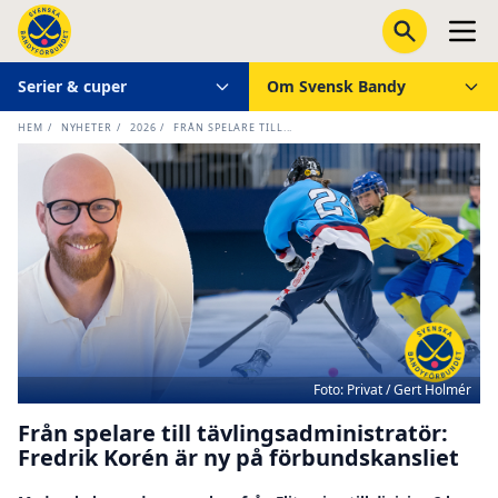
Serier & cuper
Om Svensk Bandy
HEM
/
NYHETER
/
2026
/
FRÅN SPELARE TILL...
Foto: Privat / Gert Holmér
Från spelare till tävlingsadministratör:
Fredrik Korén är ny på förbundskansliet