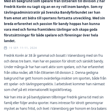
Med en bakgrund som spelare från Elitserien till division 2 har
Fredrik Korén nu tagit sig an en ny roll inom bandyn. Som ny
tävlingsadministratör på Svenska Bandyförbundet ser han
fram emot att bidra till sportens fortsatta utveckling. Med sin
breda erfarenhet och passion för bandy hoppas han kunna
vara med och forma framtidens tävlingar och skapa goda
förutsättningar för både spelare och föreningar över hela
landet.
19 SEP. 11:11, 2024
Fredrik Korén är 38 år gammal och bosatt i Vänersborg med sin fru
och deras tre barn. Han har en passion för idrott och särskilt bandy.
Under många år har han varit aktiv som spelare, och har erfarenhet
från olika nivåer, allt från Elitserien till division 2. Denna gedigna
bakgrund har gett honom ovärderliga insikter om sporten, både från
ett spelar- och tävlingsperspektiv. I arbetslivet kommer han närmast
som chef på ett internationellt logistikföretag.
När han inte är på bandyplanen tillbringar Fredrik gärna tid med sin
familj eller följer andra sporter. Hans intresse för idrott genomsyrar
mycket av hans fritid, och livet i Vänersborg ger honom en bra balans