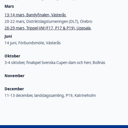
Mars
13-14 mars, Bandyfinalen, Västerås
20-22 mars, Distriktslagsturneringen (DLT), Örebro
26-29 mars, Trippel-VM (F17, P17 & P19), Uppsala
Juni
14 juni, Förbundsmöte, Västerås
Oktober
3-4 oktober, finalspel Svenska Cupen dam och herr, Bollnäs
November
December
11-13 december, landslagssamling, P19, Katrineholm