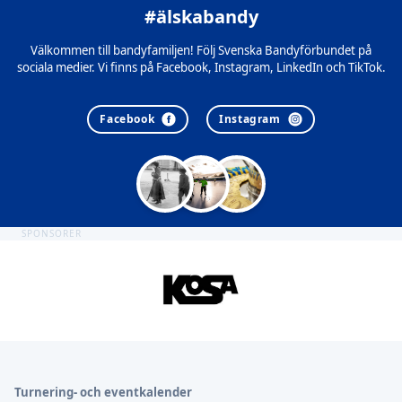
#älskabandy
Välkommen till bandyfamiljen! Följ Svenska Bandyförbundet på
sociala medier. Vi finns på Facebook, Instagram, LinkedIn och TikTok.
Facebook
Instagram
SPONSORER
Sidfot
Turnering- och eventkalender