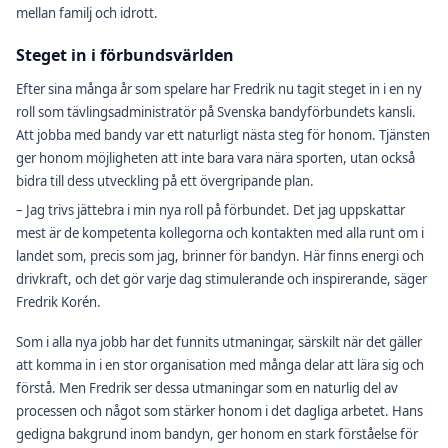
mellan familj och idrott.
Steget in i förbundsvärlden
Efter sina många år som spelare har Fredrik nu tagit steget in i en ny
roll som tävlingsadministratör på Svenska bandyförbundets kansli.
Att jobba med bandy var ett naturligt nästa steg för honom. Tjänsten
ger honom möjligheten att inte bara vara nära sporten, utan också
bidra till dess utveckling på ett övergripande plan.
– Jag trivs jättebra i min nya roll på förbundet. Det jag uppskattar
mest är de kompetenta kollegorna och kontakten med alla runt om i
landet som, precis som jag, brinner för bandyn. Här finns energi och
drivkraft, och det gör varje dag stimulerande och inspirerande, säger
Fredrik Korén.
Som i alla nya jobb har det funnits utmaningar, särskilt när det gäller
att komma in i en stor organisation med många delar att lära sig och
förstå. Men Fredrik ser dessa utmaningar som en naturlig del av
processen och något som stärker honom i det dagliga arbetet. Hans
gedigna bakgrund inom bandyn, ger honom en stark förståelse för