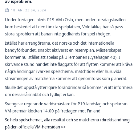
av isproblem.
18 JAN. 23:04, 2024
Under fredagen inleds P19-VM i Oslo, men under torsdagskvällen
kom beskedet att den tänkta spelplatsen, Voldløkka, har så pass
stora isproblem att banan inte godkänds för spel i helgen.
Istället har arrangörerna, det norska och det internationella
bandyförbundet, snabbt aktiverat en reservplan. Mästerskapet
kommer nu istället att spelas på Ullernbanen (Lysehagan 40). I
skrivande stund har det inte flaggats för att flytten kommer att kräva
några ändringar i varken spelschema, matchtider eller huruvida
streamingen av matcherna kommer att genomföras som planerat.
Skulle det uppstå ytterligare förändringar så kommer vi att informera
om dessa så snabbt och tydligt vi kan.
Sverige är regerande världsmästare för P19-landslag och spelar sin
VM-premiär klockan 14.00 på fredagen mot Finland.
Se hela spelschemat, alla resultat och se matcherna i direktsändning
på den officiella VM-hemsidan >>