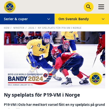
Serier & cuper
Om Svensk Bandy
HEM
/
NYHETER
/
2026
/
NY SPELPLATS FÖR P19-VM I NORGE
Ny spelplats för P19-VM i Norge
P19-VM i Oslo har med kort varsel fått en ny spelplats på grund