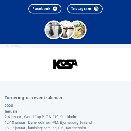
Facebook
Instagram
SPONSORER
Sidfot
Turnering- och eventkalender
2026
Januari
2-6 januari, World Cup P17 & P19, Stockholm
12-18 januari, Dam- och herr-VM, Björneborg, Finland
16-17 januari, landslagssamling, P19, Katrineholm