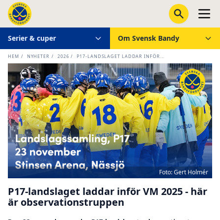
Serier & cuper
Om Svensk Bandy
HEM
/
NYHETER
/
2026
/
P17-LANDSLAGET LADDAR INFÖR...
Foto: Gert Holmér
P17-landslaget laddar inför VM 2025 - här
är observationstruppen