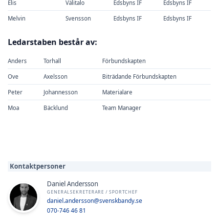
Elis
Välitalo
Edsbyns IF
Edsbyns IF
Melvin
Svensson
Edsbyns IF
Edsbyns IF
Ledarstaben består av:
Anders
Torhall
Förbundskapten
Ove
Axelsson
Biträdande Förbundskapten
Peter
Johannesson
Materialare
Moa
Bäcklund
Team Manager
Kontaktpersoner
Daniel Andersson
GENERALSEKRETERARE / SPORTCHEF
daniel.andersson@svenskbandy.se
070-746 46 81