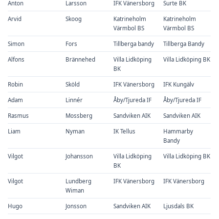
Anton
Larsson
IFK Vänersborg
Surte BK
Arvid
Skoog
Katrineholm
Katrineholm
Värmbol BS
Värmbol BS
Simon
Fors
Tillberga bandy
Tillberga Bandy
Alfons
Brännehed
Villa Lidköping
Villa Lidköping BK
BK
Robin
Sköld
IFK Vänersborg
IFK Kungälv
Adam
Linnér
Åby/Tjureda IF
Åby/Tjureda IF
Rasmus
Mossberg
Sandviken AIK
Sandviken AIK
Liam
Nyman
IK Tellus
Hammarby
Bandy
Vilgot
Johansson
Villa Lidköping
Villa Lidköping BK
BK
Vilgot
Lundberg
IFK Vänersborg
IFK Vänersborg
Wiman
Hugo
Jonsson
Sandviken AIK
Ljusdals BK