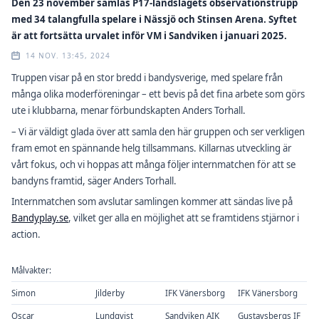
Den 23 november samlas P17-landslagets observationstrupp
med 34 talangfulla spelare i Nässjö och Stinsen Arena. Syftet
är att fortsätta urvalet inför VM i Sandviken i januari 2025.
14 NOV. 13:45, 2024
Truppen visar på en stor bredd i bandysverige, med spelare från
många olika moderföreningar – ett bevis på det fina arbete som görs
ute i klubbarna, menar förbundskapten Anders Torhall.
– Vi är väldigt glada över att samla den här gruppen och ser verkligen
fram emot en spännande helg tillsammans. Killarnas utveckling är
vårt fokus, och vi hoppas att många följer internmatchen för att se
bandyns framtid, säger Anders Torhall.
Internmatchen som avslutar samlingen kommer att sändas live på
Bandyplay.se
, vilket ger alla en möjlighet att se framtidens stjärnor i
action.
Målvakter:
Simon
Jilderby
IFK Vänersborg
IFK Vänersborg
Oscar
Lundqvist
Sandviken AIK
Gustavsbergs IF