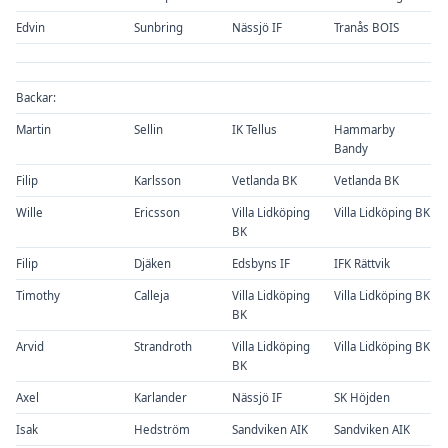
Edvin
Sunbring
Nässjö IF
Tranås BOIS
Backar:
Martin
Sellin
IK Tellus
Hammarby
Bandy
Filip
Karlsson
Vetlanda BK
Vetlanda BK
Wille
Ericsson
Villa Lidköping
Villa Lidköping BK
BK
Filip
Djäken
Edsbyns IF
IFK Rättvik
Timothy
Calleja
Villa Lidköping
Villa Lidköping BK
BK
Arvid
Strandroth
Villa Lidköping
Villa Lidköping BK
BK
Axel
Karlander
Nässjö IF
SK Höjden
Isak
Hedström
Sandviken AIK
Sandviken AIK