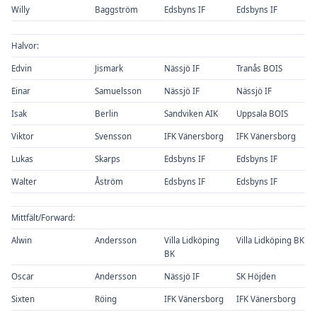
Willy
Baggström
Edsbyns IF
Edsbyns IF
Halvor:
Edvin
Jismark
Nässjö IF
Tranås BOIS
Einar
Samuelsson
Nässjö IF
Nässjö IF
Isak
Berlin
Sandviken AIK
Uppsala BOIS
Viktor
Svensson
IFK Vänersborg
IFK Vänersborg
Lukas
Skarps
Edsbyns IF
Edsbyns IF
Walter
Åström
Edsbyns IF
Edsbyns IF
Mittfält/Forward:
Alwin
Andersson
Villa Lidköping
Villa Lidköping BK
BK
Oscar
Andersson
Nässjö IF
SK Höjden
Sixten
Röing
IFK Vänersborg
IFK Vänersborg