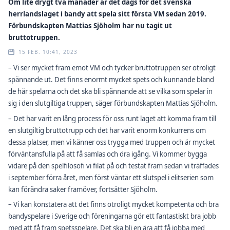
Om lite drygt två månader är det dags för det svenska
herrlandslaget i bandy att spela sitt första VM sedan 2019.
Förbundskapten Mattias Sjöholm har nu tagit ut
bruttotruppen.
15 FEB. 10:41, 2023
– Vi ser mycket fram emot VM och tycker bruttotruppen ser otroligt
spännande ut. Det finns enormt mycket spets och kunnande bland
de här spelarna och det ska bli spännande att se vilka som spelar in
sig i den slutgiltiga truppen, säger förbundskapten Mattias Sjöholm.
– Det har varit en lång process för oss runt laget att komma fram till
en slutgiltig bruttotrupp och det har varit enorm konkurrens om
dessa platser, men vi känner oss trygga med truppen och är mycket
förväntansfulla på att få samlas och dra igång. Vi kommer bygga
vidare på den spelfilosofi vi filat på och testat fram sedan vi träffades
i september förra året, men först väntar ett slutspel i elitserien som
kan förändra saker framöver, fortsätter Sjöholm.
– Vi kan konstatera att det finns otroligt mycket kompetenta och bra
bandyspelare i Sverige och föreningarna gör ett fantastiskt bra jobb
med att få fram spetsspelare. Det ska bli en ära att få jobba med