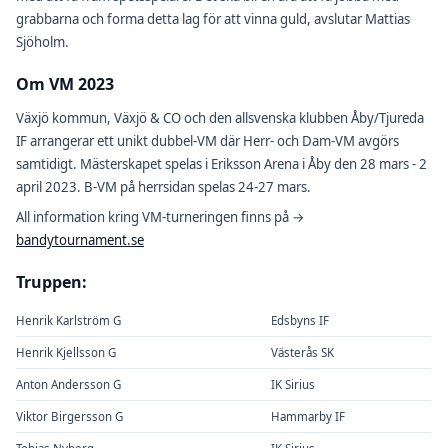
grabbarna och forma detta lag för att vinna guld, avslutar Mattias
Sjöholm.
Om VM 2023
Växjö kommun, Växjö & CO och den allsvenska klubben Åby/Tjureda
IF arrangerar ett unikt dubbel-VM där Herr- och Dam-VM avgörs
samtidigt. Mästerskapet spelas i Eriksson Arena i Åby den 28 mars - 2
april 2023. B-VM på herrsidan spelas 24-27 mars.
All information kring VM-turneringen finns på →
bandytournament.se
Truppen:
Henrik Karlström G
Edsbyns IF
Henrik Kjellsson G
Västerås SK
Anton Andersson G
IK Sirius
Viktor Birgersson G
Hammarby IF