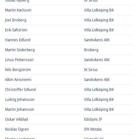
Tobias Nyberg
IK Sirius
Martin Karlsson
Villa Lidköping BK
Joel Broberg
Villa Lidköping BK
Erik Säfström
Villa Lidköping BK
Hannes Edlund
Sandvikens AIK
Martin Söderberg
Broberg
Linus Pettersson
Sandvikens AIK
Nils Bergström
IK Sirius
Albin Airisniemi
Sandvikens AIK
Christoffer Edlund
Villa Lidköping BK
Ludvig Johansson
Villa Lidköping BK
Martin Johansson
Villa Lidköping BK
Oskar Vikblad
Edsbyns IF
Nicklas Ögren
IFK Motala