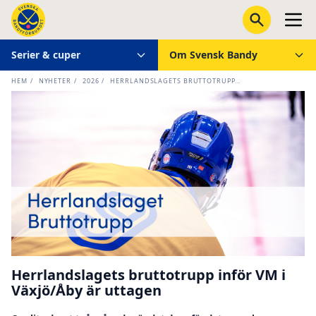
Serier & cuper
Om Svensk Bandy
HEM
/
NYHETER
/
2026
/
HERRLANDSLAGETS BRUTTOTRUPP...
Herrlandslagets bruttotrupp inför VM i
Växjö/Åby är uttagen