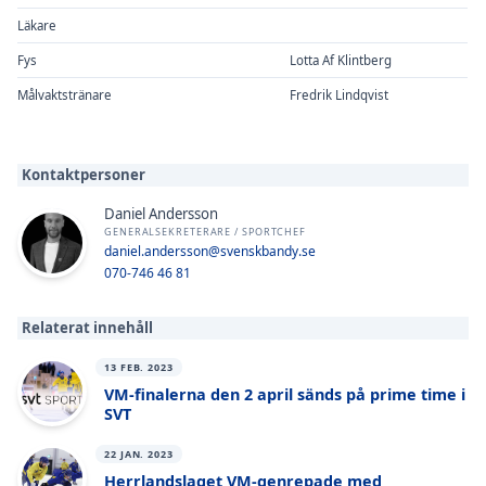
Läkare
Fys
Lotta Af Klintberg
Målvaktstränare
Fredrik Lindqvist
Kontaktpersoner
Daniel Andersson
GENERALSEKRETERARE / SPORTCHEF
daniel.andersson@svenskbandy.se
070-746 46 81
Relaterat innehåll
13 FEB. 2023
VM-finalerna den 2 april sänds på prime time i
SVT
22 JAN. 2023
Herrlandslaget VM-genrepade med