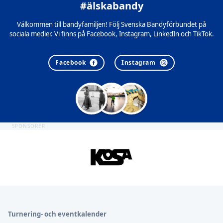
#älskabandy
Välkommen till bandyfamiljen! Följ Svenska Bandyförbundet på
sociala medier. Vi finns på Facebook, Instagram, LinkedIn och TikTok.
Facebook
Instagram
SPONSORER
Sidfot
Turnering- och eventkalender