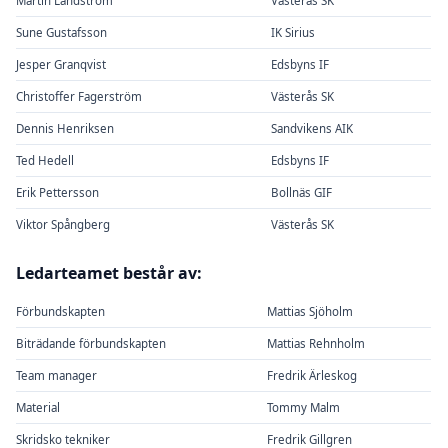
Martin Landström
Västerås SK
Sune Gustafsson
IK Sirius
Jesper Granqvist
Edsbyns IF
Christoffer Fagerström
Västerås SK
Dennis Henriksen
Sandvikens AIK
Ted Hedell
Edsbyns IF
Erik Pettersson
Bollnäs GIF
Viktor Spångberg
Västerås SK
Ledarteamet består av:
Förbundskapten
Mattias Sjöholm
Biträdande förbundskapten
Mattias Rehnholm
Team manager
Fredrik Ärleskog
Material
Tommy Malm
Skridsko tekniker
Fredrik Gillgren