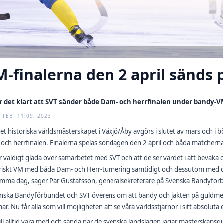
-finalerna den 2 april sänds 
r det klart att SVT sänder både Dam- och herrfinalen under bandy-VM
3 FEB. 11:09, 2023
et historiska världsmästerskapet i Växjö/Åby avgörs i slutet av mars och i b
och herrfinalen. Finalerna spelas söndagen den 2 april och båda matcherna 
är väldigt glada över samarbetet med SVT och att de ser värdet i att bevaka 
riskt VM med båda Dam- och Herr-turnering samtidigt och dessutom med de
amma dag, säger Pär Gustafsson, generalsekreterare på Svenska Bandyför
nska Bandyförbundet och SVT överens om att bandy och jakten på guldmedal
ar. Nu får alla som vill möjligheten att se våra världsstjärnor i sitt absoluta
vill alltid vara med och sända när de svenska landslagen jagar mästerskaps