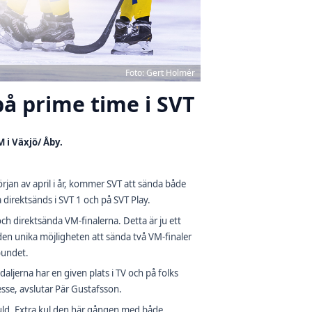
Foto: Gert Holmér
på prime time i SVT
 i Växjö/ Åby.
örjan av april i år, kommer SVT att sända både
direktsänds i SVT 1 och på SVT Play.
och direktsända VM-finalerna. Detta är ju ett
n unika möjligheten att sända två VM-finaler
bundet.
jerna har en given plats i TV och på folks
 esse, avslutar Pär Gustafsson.
guld. Extra kul den här gången med både