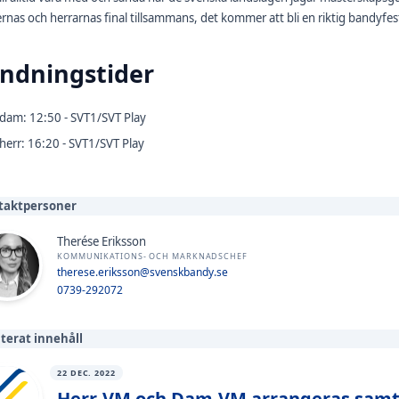
nas och herrarnas final tillsammans, det kommer att bli en riktig bandyfest 
ndningstider
 dam: 12:50 - SVT1/SVT Play
 herr: 16:20 - SVT1/SVT Play
taktpersoner
Therése Eriksson
KOMMUNIKATIONS- OCH MARKNADSCHEF
therese.eriksson@svenskbandy.se
0739-292072
terat innehåll
22 DEC. 2022
Herr-VM och Dam-VM arrangeras samtid