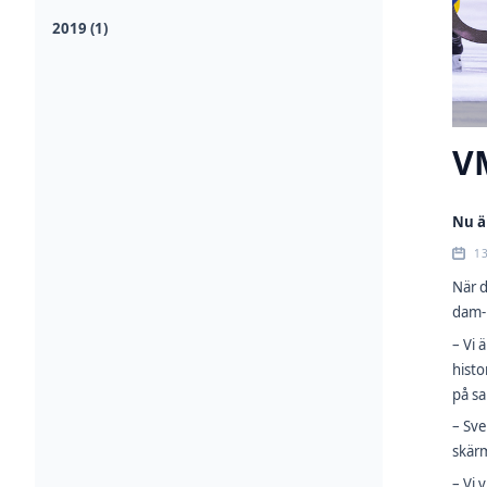
2019 (1)
VM
Nu ä
1
När d
dam- 
– Vi 
histo
på s
– Sve
skärm
– Vi 