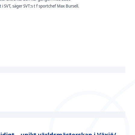
i SVT, säger SVT:s t f sportchef Max Bursell.
igt – unikt världsmästerskap i Växjö/