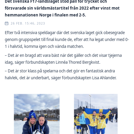
Det svenska F17-landslaget stod pall för trycket och
försvarade sin världsmästartitel från 2022 efter vinst mot
hemmanationen Norge i finalen med 2-5.
26 FEB. 15:46, 2023
Efter två intensiva speldagar där det svenska laget gick obesegrade
genom gruppspelet till final kunde de, efter att ha legat under med 0-
1 i halvtid, komma igen och vända matchen.
– Det är en bragd att vara bäst när det gäller och det visar tjejerna
idag, säger förbundskapten Linnéa Thored Bergkvist.
– Det är stor klass på spelarna och det gör en fantastisk andra
halvlek, det är underbart, säger förbundskapten Lisa Ahlander.