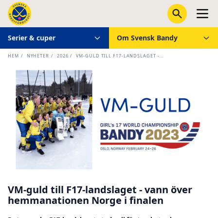
Serier & cuper
Om Svensk Bandy
HEM
/
NYHETER
/
2026
/
VM-GULD TILL F17-LANDSLAGET -...
VM-guld till F17-landslaget - vann över
hemmanationen Norge i finalen