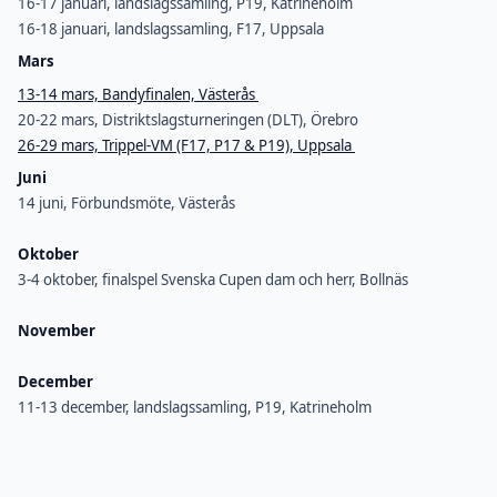
16-17 januari, landslagssamling, P19, Katrineholm
16-18 januari, landslagssamling, F17, Uppsala
Mars
13-14 mars, Bandyfinalen, Västerås
20-22 mars, Distriktslagsturneringen (DLT), Örebro
26-29 mars, Trippel-VM (F17, P17 & P19), Uppsala
Juni
14 juni, Förbundsmöte, Västerås
Oktober
3-4 oktober, finalspel Svenska Cupen dam och herr, Bollnäs
November
December
11-13 december, landslagssamling, P19, Katrineholm