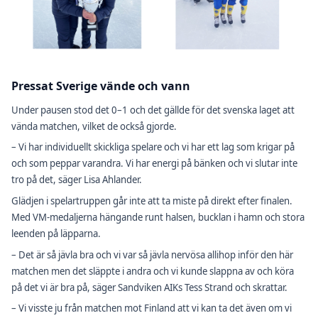
Pressat Sverige vände och vann
Under pausen stod det 0–1 och det gällde för det svenska laget att
vända matchen, vilket de också gjorde.
– Vi har individuellt skickliga spelare och vi har ett lag som krigar på
och som peppar varandra. Vi har energi på bänken och vi slutar inte
tro på det, säger Lisa Ahlander.
Glädjen i spelartruppen går inte att ta miste på direkt efter finalen.
Med VM-medaljerna hängande runt halsen, bucklan i hamn och stora
leenden på läpparna.
– Det är så jävla bra och vi var så jävla nervösa allihop inför den här
matchen men det släppte i andra och vi kunde slappna av och köra
på det vi är bra på, säger Sandviken AIKs Tess Strand och skrattar.
– Vi visste ju från matchen mot Finland att vi kan ta det även om vi