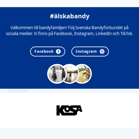
#älskabandy
Välkommen till bandyfamiljen! Följ Svenska Bandyförbundet på
sociala medier. Vi finns på Facebook, Instagram, LinkedIn och TikTok.
Facebook
Instagram
SPONSORER
Sidfot