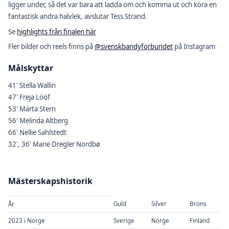
ligger under, så det var bara att ladda om och komma ut och köra en
fantastisk andra halvlek, avslutar Tess Strand.
Se
highlights från finalen här
Fler bilder och reels finns på
@svenskbandyforbundet
på Instagram
Målskyttar
41' Stella Wallin
47' Freja Lööf
53' Märta Stern
56' Melinda Altberg
66' Nellie Sahlstedt
32', 36' Marie Dregler Nordbø
Mästerskapshistorik
Guld
Silver
Brons
År
2023 i Norge
Sverige
Norge
Finland