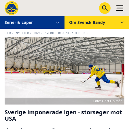
Serier & cuper
Om Svensk Bandy
HEM
/
NYHETER
/
2026
/
SVERIGE IMPONERADE IGEN -...
Foto: Gert Holmér
Sverige imponerade igen - storseger mot
USA