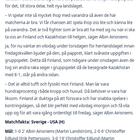
för det, till stora delar, helt nya landslaget.
– Vi spelar inte så mycket ihop med varandra så även de här
matcherna är bra. Vi får chansen att spela ihop oss lite och känna lite
på varandra. Det är två fighter som är bra att ha med sig nu när vi ska
ta oss an Finland och Kazakhstan till helgen, säger Albin Airisniemi.
Ja, för nu väntar en vilodag under torsdagen för herrlandslaget innan
fredagskvällen bjuder på den, på pappret, klart svåraste uppgiften i
gruppspelet. Detta då Finland, som tidigare under onsdagen även de
tog sin andra raka seger i gruppspelet då de besegrade Kazakhstan
med 8-1, står på andra sidan.
– Det är alltid tufft och fysiskt mot Finland. Man lär vara
hundraprocentig i både kropp och huvud. Då behöver vi vara här
liksom. Finland är duktiga på att försvara och har snabba spelare i
kontringslägen, så det blir perfekt med vilodag imorgon och få vila
upp sig för att vara igång ordentligt till fredag, säger Albin Airisniemi.
Matchfakta: Sverige - USA (H)
Mål:
1-0 2’ Albin Airisniemi (Martin Landström), 2-0 6’ Christoffer
Edlund (Erik Pettersson), 3-0 19’ Christoffer Edlund (Martin