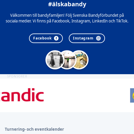
#älskabandy
Välkommen till bandyfamiljen! Följ Svenska Bandyförbundet på
sociala medier. Vi finns på Facebook, Instagram, LinkedIn och TikTok.
Facebook
Instagram
SPONSORER
Sidfot
Turnering- och eventkalender