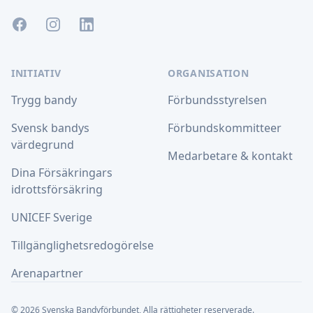
Facebook
Instagram
LinkedIn
INITIATIV
ORGANISATION
Trygg bandy
Förbundsstyrelsen
Svensk bandys
Förbundskommitteer
värdegrund
Medarbetare & kontakt
Dina Försäkringars
idrottsförsäkring
UNICEF Sverige
Tillgänglighetsredogörelse
Arenapartner
© 2026 Svenska Bandyförbundet, Alla rättigheter reserverade.