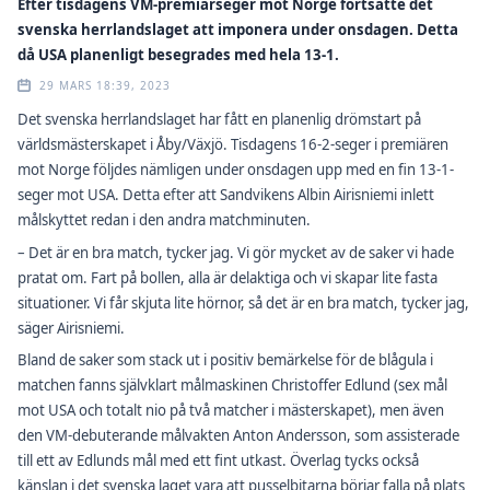
Efter tisdagens VM-premiärseger mot Norge fortsatte det
svenska herrlandslaget att imponera under onsdagen. Detta
då USA planenligt besegrades med hela 13-1.
29 MARS 18:39, 2023
Det svenska herrlandslaget har fått en planenlig drömstart på
världsmästerskapet i Åby/Växjö. Tisdagens 16-2-seger i premiären
mot Norge följdes nämligen under onsdagen upp med en fin 13-1-
seger mot USA. Detta efter att Sandvikens Albin Airisniemi inlett
målskyttet redan i den andra matchminuten.
– Det är en bra match, tycker jag. Vi gör mycket av de saker vi hade
pratat om. Fart på bollen, alla är delaktiga och vi skapar lite fasta
situationer. Vi får skjuta lite hörnor, så det är en bra match, tycker jag,
säger Airisniemi.
Bland de saker som stack ut i positiv bemärkelse för de blågula i
matchen fanns självklart målmaskinen Christoffer Edlund (sex mål
mot USA och totalt nio på två matcher i mästerskapet), men även
den VM-debuterande målvakten Anton Andersson, som assisterade
till ett av Edlunds mål med ett fint utkast. Överlag tycks också
känslan i det svenska laget vara att pusselbitarna börjar falla på plats