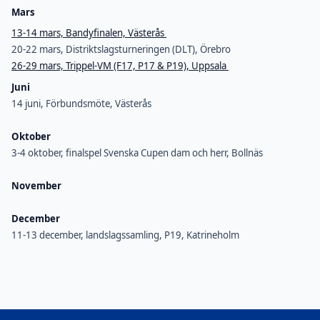
Mars
13-14 mars, Bandyfinalen, Västerås
20-22 mars, Distriktslagsturneringen (DLT), Örebro
26-29 mars, Trippel-VM (F17, P17 & P19), Uppsala
Juni
14 juni, Förbundsmöte, Västerås
Oktober
3-4 oktober, finalspel Svenska Cupen dam och herr, Bollnäs
November
December
11-13 december, landslagssamling, P19, Katrineholm