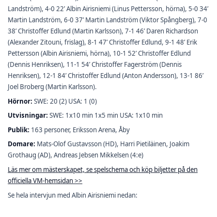
Landström), 4-0 22’ Albin Airisniemi (Linus Pettersson, hörna), 5-0 34’
Martin Landström, 6-0 37’ Martin Landström (Viktor Spångberg), 7-0
38’ Christoffer Edlund (Martin Karlsson), 7-1 46’ Daren Richardson
(Alexander Zitouni, frislag), 8-1 47’ Christoffer Edlund, 9-1 48’ Erik
Pettersson (Albin Airisniemi, hörna), 10-1 52’ Christoffer Edlund
(Dennis Henriksen), 11-1 54’ Christoffer Fagerström (Dennis
Henriksen), 12-1 84’ Christoffer Edlund (Anton Andersson), 13-1 86’
Joel Broberg (Martin Karlsson).
Hörnor:
SWE: 20 (2) USA: 1 (0)
Utvisningar:
SWE: 1x10 min 1x5 min USA: 1x10 min
Publik:
163 personer, Eriksson Arena, Åby
Domare:
Mats-Olof Gustavsson (HD), Harri Pietiläinen, Joakim
Grothaug (AD), Andreas Jebsen Mikkelsen (4:e)
Läs mer om mästerskapet, se spelschema och köp biljetter på den
officiella VM-hemsidan >>
Se hela intervjun med Albin Airisniemi nedan: