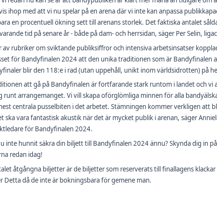
 vi redan nu kan se är att bandypubliken är klart mer måna än tidigare om att s
vis ihop med att vi nu spelar på en arena där vi inte kan anpassa publikkapaci
bara en procentuell ökning sett till arenans storlek. Det faktiska antalet såld
arande tid på senare år - både på dam- och herrsidan, säger Per Selin, ligac
er av rubriker om sviktande publiksiffror och intensiva arbetsinsatser koppla
sset för Bandyfinalen 2024 att den unika traditionen som är Bandyfinalen 
finaler blir den 118:e i rad (utan uppehåll, unikt inom världsidrotten) på 
ditionen att gå på Bandyfinalen är fortfarande stark runtom i landet och vi
ng runt arrangemanget. Vi vill skapa oförglömliga minnen för alla bandyälskar
est centrala pusselbiten i det arbetet. Stämningen kommer verkligen att bl
et ska vara fantastisk akustik när det är mycket publik i arenan, säger Anni
ktledare för Bandyfinalen 2024.
u inte hunnit säkra din biljett till Bandyfinalen 2024 ännu? Skynda dig in på
rna redan idag!
talet åtgångna biljetter är de biljetter som reserverats till finallagens klack
er Detta då de inte är bokningsbara för gemene man.