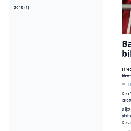
2019 (1)
Ba
bi
I fre
idro
1
Den 1
idrot
Bilje
plats
Delvi