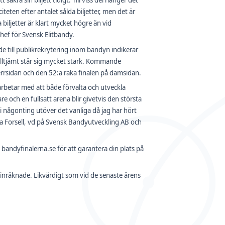
äkra sin biljett tidigt. Till viss del hänger det
teten efter antalet sålda biljetter, men det är
a biljetter är klart mycket högre än vid
hef för Svensk Elitbandy.
de till publikrekrytering inom bandyn indikerar
alltjämt står sig mycket stark. Kommande
herrsidan och den 52:a raka finalen på damsidan.
 arbetar med att både förvalta och utveckla
e och en fullsatt arena blir givetvis den största
i någonting utöver det vanliga då jag har hört
ela Forsell, vd på Svensk Bandyutveckling AB och
 bandyfinalerna.se för att garantera din plats på
ar inräknade. Likvärdigt som vid de senaste årens