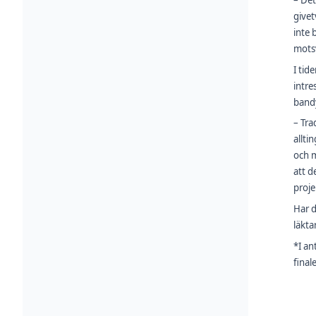
– Det
givet
inte 
motsv
I tid
intre
bandy
– Tra
allti
och m
att d
proje
Har d
läkta
*I an
final