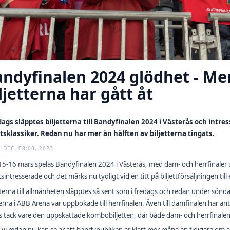
ndyfinalen 2024 glödhet - Mer
ljetterna har gått åt
dags släpptes biljetterna till Bandyfinalen 2024 i Västerås och intres
ttsklassiker. Redan nu har mer än hälften av biljetterna tingats.
3 DEC. 08:00, 2023
5-16 mars spelas Bandyfinalen 2024 i Västerås, med dam- och herrfinaler 
tsintresserade och det märks nu tydligt vid en titt på biljettförsäljningen ti
tterna till allmänheten släpptes så sent som i fredags och redan under sönda
erna i ABB Arena var uppbokade till herrfinalen. Även till damfinalen har anta
s tack vare den uppskattade kombobiljetten, där både dam- och herrfinalen