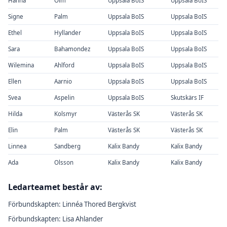
Hanna
Olm
Uppsala BoIS
Uppsala BoIS
Signe
Palm
Uppsala BoIS
Uppsala BoIS
Ethel
Hyllander
Uppsala BoIS
Uppsala BoIS
Sara
Bahamondez
Uppsala BoIS
Uppsala BoIS
Wilemina
Ahlford
Uppsala BoIS
Uppsala BoIS
Ellen
Aarnio
Uppsala BoIS
Uppsala BoIS
Svea
Aspelin
Uppsala BoIS
Skutskärs IF
Hilda
Kolsmyr
Västerås SK
Västerås SK
Elin
Palm
Västerås SK
Västerås SK
Linnea
Sandberg
Kalix Bandy
Kalix Bandy
Ada
Olsson
Kalix Bandy
Kalix Bandy
Ledarteamet består av:
Förbundskapten: Linnéa Thored Bergkvist
Förbundskapten: Lisa Ahlander