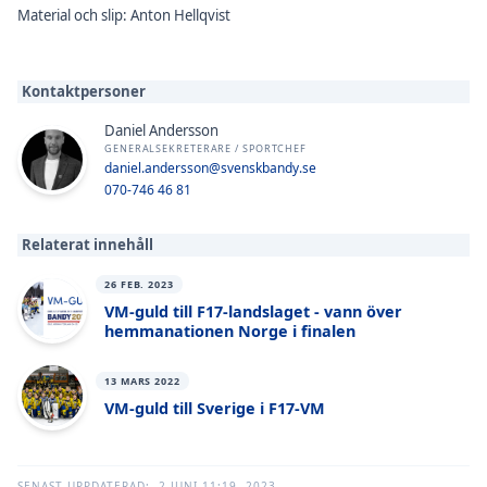
Material och slip: Anton Hellqvist
Kontaktpersoner
Daniel Andersson
GENERALSEKRETERARE / SPORTCHEF
daniel.andersson@svenskbandy.se
070-746 46 81
Relaterat innehåll
26 FEB. 2023
VM-guld till F17-landslaget - vann över
hemmanationen Norge i finalen
13 MARS 2022
VM-guld till Sverige i F17-VM
SENAST UPPDATERAD:
2 JUNI 11:19, 2023