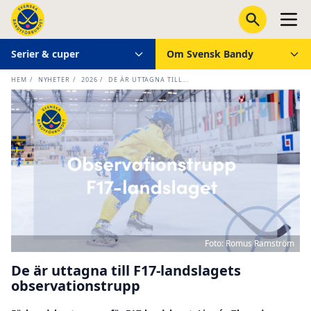
Serier & cuper
Om Svensk Bandy
HEM
/
NYHETER
/
2026
/
DE ÄR UTTAGNA TILL...
Foto: Romus Ramström
De är uttagna till F17-landslagets
observationstrupp