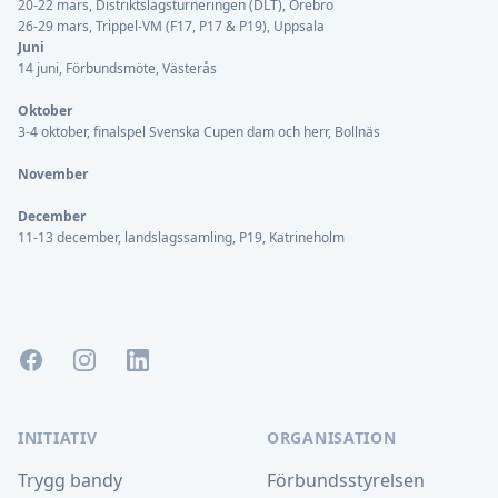
20-22 mars, Distriktslagsturneringen (DLT), Örebro
26-29 mars, Trippel-VM (F17, P17 & P19), Uppsala
Juni
14 juni, Förbundsmöte, Västerås
Oktober
3-4 oktober, finalspel Svenska Cupen dam och herr, Bollnäs
November
December
11-13 december, landslagssamling, P19, Katrineholm
Facebook
Instagram
LinkedIn
INITIATIV
ORGANISATION
Trygg bandy
Förbundsstyrelsen