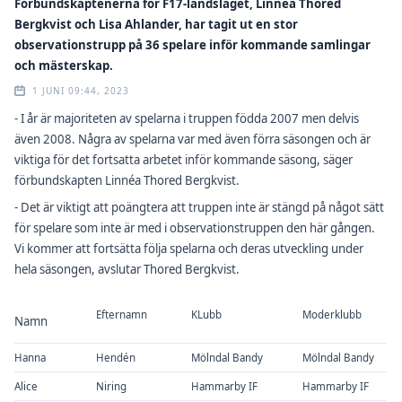
Förbundskaptenerna för F17-landslaget, Linnéa Thored
Bergkvist och Lisa Ahlander, har tagit ut en stor
observationstrupp på 36 spelare inför kommande samlingar
och mästerskap.
1 JUNI 09:44, 2023
- I år är majoriteten av spelarna i truppen födda 2007 men delvis
även 2008. Några av spelarna var med även förra säsongen och är
viktiga för det fortsatta arbetet inför kommande säsong, säger
förbundskapten Linnéa Thored Bergkvist.
- Det är viktigt att poängtera att truppen inte är stängd på något sätt
för spelare som inte är med i observationstruppen den här gången.
Vi kommer att fortsätta följa spelarna och deras utveckling under
hela säsongen, avslutar Thored Bergkvist.
Efternamn
KLubb
Moderklubb
Namn
Hanna
Hendén
Mölndal Bandy
Mölndal Bandy
Alice
Niring
Hammarby IF
Hammarby IF