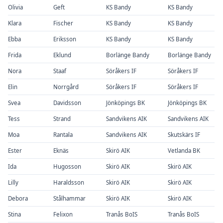
Olivia
Geft
KS Bandy
KS Bandy
Klara
Fischer
KS Bandy
KS Bandy
Ebba
Eriksson
KS Bandy
KS Bandy
Frida
Eklund
Borlänge Bandy
Borlänge Bandy
Nora
Staaf
Söråkers IF
Söråkers IF
Elin
Norrgård
Söråkers IF
Söråkers IF
Svea
Davidsson
Jönköpings BK
Jönköpings BK
Tess
Strand
Sandvikens AIK
Sandvikens AIK
Moa
Rantala
Sandvikens AIK
Skutskärs IF
Ester
Eknäs
Skirö AIK
Vetlanda BK
Ida
Hugosson
Skirö AIK
Skirö AIK
Lilly
Haraldsson
Skirö AIK
Skirö AIK
Debora
Stålhammar
Skirö AIK
Skirö AIK
Stina
Felixon
Tranås BoIS
Tranås BoIS