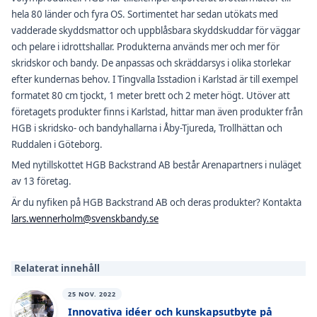
hela 80 länder och fyra OS. Sortimentet har sedan utökats med
vadderade skyddsmattor och uppblåsbara skyddskuddar för väggar
och pelare i idrottshallar. Produkterna används mer och mer för
skridskor och bandy. De anpassas och skräddarsys i olika storlekar
efter kundernas behov. I Tingvalla Isstadion i Karlstad är till exempel
formatet 80 cm tjockt, 1 meter brett och 2 meter högt. Utöver att
företagets produkter finns i Karlstad, hittar man även produkter från
HGB i skridsko- och bandyhallarna i Åby-Tjureda, Trollhättan och
Ruddalen i Göteborg.
Med nytillskottet HGB Backstrand AB består Arenapartners i nuläget
av 13 företag.
Är du nyfiken på HGB Backstrand AB och deras produkter? Kontakta
lars.wennerholm@svenskbandy.se
Relaterat innehåll
25 NOV. 2022
Innovativa idéer och kunskapsutbyte på