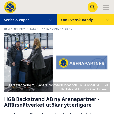
Serier & cuper
Om Svensk Bandy
HEM
/
NYHETER
/
2026
/
HGB BACKSTRAND AB NY...
Lars Wennerholm, Svenska bandyförbundet och Pia Velander, VD HGB
Backstrand AB Foto: Gert Holmér
HGB Backstrand AB ny Arenapartner -
Affärsnätverket utökar ytterligare