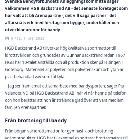
Svenska Bandyförbundets Anläggningskommitté säger
välkommen HGB Backstrand AB - det senaste företaget som
har valt att bli Arenapartner, det vill säga partner i det
affärsnätverk med företag som bygger, underhåller och
utvecklar arenor för bandy.
6 FEB. 14:08, 2023
HGB Backstrand AB tillverkar högkvalitativa sportmattor till
idrottsvärlden och grundades av Gunnar Backstrand redan 1967.
HGB har 10-talet anställda och all produktion sker på Hisingen i
Göteborg. Materialet är polyeten och polyetenskum och ytan är
plastbehandlad väv som tål kyla.
– Jag ser fram emot ett samarbete med bandysporten, säger Pia
Velander, VD på HGB Backastrand AB, när vi når henne på telefon,
och hon berättar att hon är strålande glad över att vara medlem i
familjen Arenapartner.
Från brottning till bandy
Från början var idrottsmattor för gymnastik och brottning
volymprodukter. HGB har tillexempel exporterat brottarmattor till