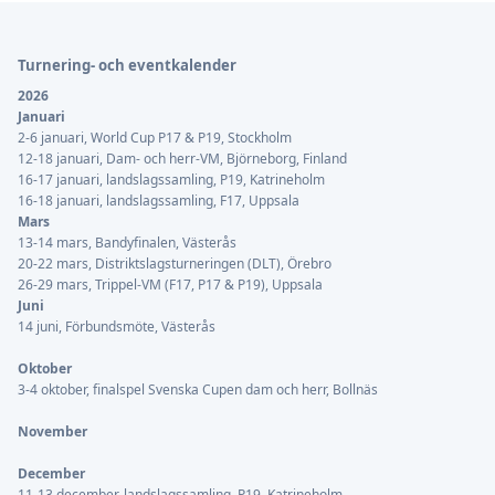
Sidfot
Turnering- och eventkalender
2026
Januari
2-6 januari, World Cup P17 & P19, Stockholm
12-18 januari, Dam- och herr-VM, Björneborg, Finland
16-17 januari, landslagssamling, P19, Katrineholm
16-18 januari, landslagssamling, F17, Uppsala
Mars
13-14 mars, Bandyfinalen, Västerås
20-22 mars, Distriktslagsturneringen (DLT), Örebro
26-29 mars, Trippel-VM (F17, P17 & P19), Uppsala
Juni
14 juni, Förbundsmöte, Västerås
Oktober
3-4 oktober, finalspel Svenska Cupen dam och herr, Bollnäs
November
December
11-13 december, landslagssamling, P19, Katrineholm