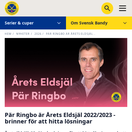
Serier & cuper
Om Svensk Bandy
HEM
/
NYHETER
/
2026
/
PÄR RINGBO ÄR ÅRETS ELDSJÄL...
Pär Ringbo är Årets Eldsjäl 2022/2023 -
brinner för att hitta lösningar