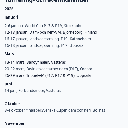
2026
Januari
2-6 januari, World Cup P17 & P19, Stockholm
12-18 januari, Dam- och herr-VM, Björneborg, Finland
16-17 januari, landslagssamling, P19, Katrineholm
16-18 januari, landslagssamling, F17, Uppsala
Mars
13-14 mars, Bandyfinalen, Västerås
20-22 mars, Distriktslagsturneringen (DLT), Örebro
26-29 mars, Trippel-VM (F17, P17 & P19), Uppsala
Juni
14 juni, Förbundsmöte, Västerås
Oktober
3-4 oktober, finalspel Svenska Cupen dam och herr, Bollnäs
November