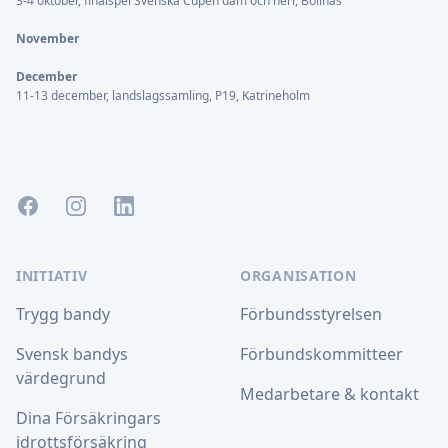
3-4 oktober, finalspel Svenska Cupen dam och herr, Bollnäs
November
December
11-13 december, landslagssamling, P19, Katrineholm
Facebook
Instagram
LinkedIn
INITIATIV
ORGANISATION
Trygg bandy
Förbundsstyrelsen
Svensk bandys
Förbundskommitteer
värdegrund
Medarbetare & kontakt
Dina Försäkringars
idrottsförsäkring