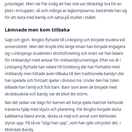
juniorlaget. Men när Pär insåg att han inte var tillräckligt bra för en
plats i A-truppen, så som många av lagkompisarna, bestämde han sig
för att sluta med bandy och satsa på studier i stället.
Lämnade men kom tillbaka
Sagt och gjort. Ringbo flyttade till Linköping och började studera vid
universitetet. Men det dröjde inte länge innan han började engagera
sig i Linköpings studenters idrottsförening och snart var han ledare
för rinkbandyn med ansvar för rinkbandyturneringar. Efter nio år i
Linköping flyttade han vidare till Göteborg där han fortsatte med
rinkbandy men hittade även tillbaka till den traditionella bandyn där
han spelade och fortsatt spelar i division tre. Under den här tiden
bildade han familj och fick barn. Barn som även de började med
skridskoskola och bandy när de blivit lite större.
När det sedan var dags för barnen att börja spela matcher behövde
tränarna hjälp med skjuts och planering. Pär Ringbo började sköta
kallelserna bland annat, skicka ut mejl och annat som behövdes
styras upp. På så vis ”sögs han upp”, som han själv uttrycker det, i
Mölndals Bandy.