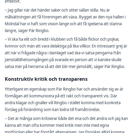
effektivt.
– Jag gillar när det händer saker och sitter sällan stilla. Nu är
målsättningen att få föreningen att växa. Bygget av den nya hallen i
Mölndal har vi haft som vision länge och att få spelarna att stanna
längre, säger Pär Ringbo.
– Vi ska ha elit och bredd i klubben och få både flickor och pojkar,
kvinnor och män att vara delaktiga på lika villkor. En intressant grej är
att när vi frågade några i damlaget vad ska vi satsa pengarna från
Jämställdhetsomgången på svarade en person att vi kanske skulle
satsa mer på herrarna så att det blir mer jämställt, säger Pär Ringbo.
Konstruktiv kritik och transparens
Ytterligare en egenskap som Pär Ringbo har och använder sig av är
förmågan att kommunicera på ett rakt och transparent vis. Där
andra klagar och gnäller vill Ringbo i stället komma med konkreta
förslag på förändring som kan bidra till framåtrörelse.
– Det är många som kritiserar både det ena och det andra och jag kan
känna att man ofta kommer med kritik men inte med egna
motförslag eller har förstått alternativen. Jag försöker alltid komma