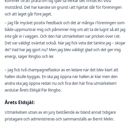
kommer till att prata om sig själv så verkar det finnas ett visst
motstånd. Det har kanske sin grund i att hjärtat slår för föreningen
och att laget går före jaget.
– Jag får mycket positiv feedback och det är många i föreningen som
både uppmuntrar mig och påminner mig om att ta de lugnt så att jag
inte går in i väggen. Och den här utmärkelsen var pricken över i:et.
Det var väldigt oväntat också. När jag fick veta det tänkte jag – skojar
de? Vad har jag gjort nu? Men jag blev väldigt glad och det ger mig
energi, säger Ringbo och ler.
– Jag fick två champagneflaskor av en ledare när det blev klart att
hallen skulle byggas. En ska jag öppna när hallen är klar men den
andra ska jag öppna redan nu och fira den här fina utmärkelsen!
avslutar Årets Eldsjäl Pär Ringbo.
Årets Eldsjäl:
Utmärkelsen utses av en jury bestående av bland annat tidigare
pristagare och administreras och sammanställs av Bernt Melin.