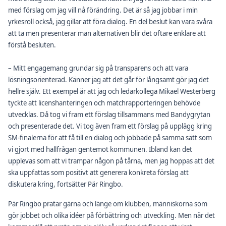
med förslag om jag vill nå förändring. Det är så jag jobbar i min
yrkesroll också, jag gillar att föra dialog. En del beslut kan vara svåra
att ta men presenterar man alternativen blir det oftare enklare att
förstå besluten.
– Mitt engagemang grundar sig på transparens och att vara
lösningsorienterad. Känner jag att det går för långsamt gör jag det
hellre själv. Ett exempel är att jag och ledarkollega Mikael Westerberg
tyckte att licenshanteringen och matchrapporteringen behövde
utvecklas. Då tog vi fram ett förslag tillsammans med Bandygrytan
och presenterade det. Vi tog även fram ett förslag på upplägg kring
SM-finalerna för att få till en dialog och jobbade på samma sätt som
vi gjort med hallfrågan gentemot kommunen. Ibland kan det
upplevas som att vi trampar någon på tårna, men jag hoppas att det
ska uppfattas som positivt att generera konkreta förslag att
diskutera kring, fortsätter Pär Ringbo.
Pär Ringbo pratar gärna och länge om klubben, människorna som
gör jobbet och olika idéer på förbättring och utveckling. Men när det