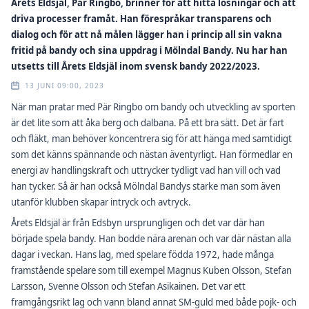
Årets Eldsjäl, Pär Ringbo, brinner för att hitta lösningar och att
driva processer framåt. Han förespråkar transparens och
dialog och för att nå målen lägger han i princip all sin vakna
fritid på bandy och sina uppdrag i Mölndal Bandy. Nu har han
utsetts till Årets Eldsjäl inom svensk bandy 2022/2023.
13 JUNI 09:00, 2023
När man pratar med Pär Ringbo om bandy och utveckling av sporten
är det lite som att åka berg och dalbana. På ett bra sätt. Det är fart
och fläkt, man behöver koncentrera sig för att hänga med samtidigt
som det känns spännande och nästan äventyrligt. Han förmedlar en
energi av handlingskraft och uttrycker tydligt vad han vill och vad
han tycker. Så är han också Mölndal Bandys starke man som även
utanför klubben skapar intryck och avtryck.
Årets Eldsjäl är från Edsbyn ursprungligen och det var där han
började spela bandy. Han bodde nära arenan och var där nästan alla
dagar i veckan. Hans lag, med spelare födda 1972, hade många
framstående spelare som till exempel Magnus Kuben Olsson, Stefan
Larsson, Svenne Olsson och Stefan Asikainen. Det var ett
framgångsrikt lag och vann bland annat SM-guld med både pojk- och