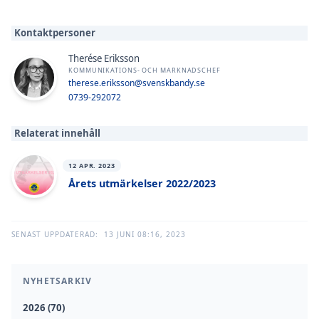
Kontaktpersoner
Therése Eriksson
KOMMUNIKATIONS- OCH MARKNADSCHEF
therese.eriksson@svenskbandy.se
0739-292072
Relaterat innehåll
12 APR. 2023
Årets utmärkelser 2022/2023
SENAST UPPDATERAD:
13 JUNI 08:16, 2023
NYHETSARKIV
2026 (70)