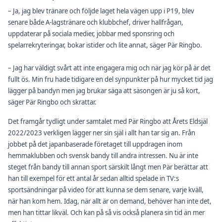
– Ja, jag blev tränare och följde laget hela vägen upp i P19, blev
senare både A-lagstränare och klubbchef, driver hallfrågan,
uppdaterar på sociala medier, jobbar med sponsring och
spelarrekryteringar, bokar istider och lite annat, säger Pär Ringbo.
– Jag har väldigt svårt att inte engagera mig och när jag kör på är det
fullt ös. Min fru hade tidigare en del synpunkter på hur mycket tid jag
lägger på bandyn men jag brukar säga att säsongen är ju så kort,
säger Pär Ringbo och skrattar.
Det framgår tydligt under samtalet med Pär Ringbo att Årets Eldsjäl
2022/2023 verkligen lägger ner sin själ i allt han tar sig an. Från
jobbet på det japanbaserade företaget till uppdragen inom
hemmaklubben och svensk bandy till andra intressen. Nu är inte
steget från bandy till annan sport särskilt långt men Pär berättar att
han till exempel för ett antal år sedan alltid spelade in TV:s
sportsändningar på video för att kunna se dem senare, varje kväll,
när han kom hem. Idag, när allt är on demand, behöver han inte det,
men han tittar likväl. Och kan på så vis också planera sin tid än mer