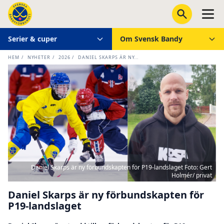
Serier & cuper
Om Svensk Bandy
HEM
/
NYHETER
/
2026
/
DANIEL SKARPS ÄR NY...
Daniel Skarps är ny förbundskapten för P19-landslaget Foto: Gert
Holmér/ privat
Daniel Skarps är ny förbundskapten för
P19-landslaget