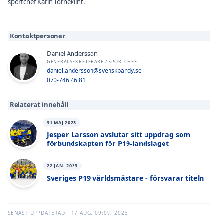
sportchef Karin Torneklint.
Kontaktpersoner
Daniel Andersson
GENERALSEKRETERARE / SPORTCHEF
daniel.andersson@svenskbandy.se
070-746 46 81
Relaterat innehåll
31 MAJ 2023
Jesper Larsson avslutar sitt uppdrag som
förbundskapten för P19-landslaget
22 JAN. 2023
Sveriges P19 världsmästare - försvarar titeln
SENAST UPPDATERAD:
17 AUG. 09:09, 2023