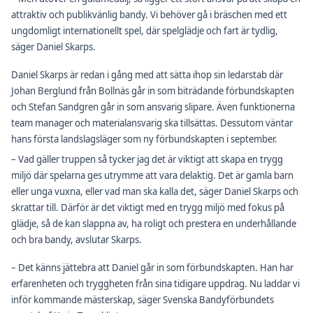
attraktiv och publikvänlig bandy. Vi behöver gå i bräschen med ett
ungdomligt internationellt spel, där spelglädje och fart är tydlig,
säger Daniel Skarps.
Daniel Skarps är redan i gång med att sätta ihop sin ledarstab där
Johan Berglund från Bollnäs går in som biträdande förbundskapten
och Stefan Sandgren går in som ansvarig slipare. Även funktionerna
team manager och materialansvarig ska tillsättas. Dessutom väntar
hans första landslagsläger som ny förbundskapten i september.
– Vad gäller truppen så tycker jag det är viktigt att skapa en trygg
miljö där spelarna ges utrymme att vara delaktig. Det är gamla barn
eller unga vuxna, eller vad man ska kalla det, säger Daniel Skarps och
skrattar till. Därför är det viktigt med en trygg miljö med fokus på
glädje, så de kan slappna av, ha roligt och prestera en underhållande
och bra bandy, avslutar Skarps.
– Det känns jättebra att Daniel går in som förbundskapten. Han har
erfarenheten och tryggheten från sina tidigare uppdrag. Nu laddar vi
inför kommande mästerskap, säger Svenska Bandyförbundets