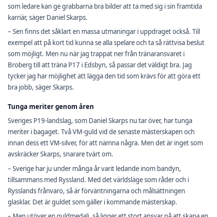
som ledare kan ge grabbarna bra bilder att ta med sig i sin framtida
karriär, säger Daniel Skarps.
– Sen finns det såklart en massa utmaningar i uppdraget också. Till
exempel att på kort tid kunna se alla spelare och ta så rättvisa beslut
som möjligt. Men nu när jag trappat ner från tränaransvaret i
Broberg till att träna P17 i Edsbyn, så passar det väldigt bra. Jag
tycker jag har möjlighet att lägga den tid som krävs för att göra ett
bra jobb, säger Skarps.
Tunga meriter genom åren
Sveriges P19-landslag, som Daniel Skarps nu tar över, har tunga
meriter i bagaget. Två VM-guld vid de senaste mästerskapen och
innan dess ett VM-silver, för att nämna några. Men det är inget som
avskräcker Skarps, snarare tvärt om.
– Sverige har ju under många år varit ledande inom bandyn,
tillsammans med Ryssland. Med det världsläge som råder och i
Rysslands frånvaro, så är förväntningarna och målsättningen
glasklar. Det är guldet som gäller i kommande mästerskap.
– Men utöver en guldmedalj, så ligger ett stort ansvar på att skapa en