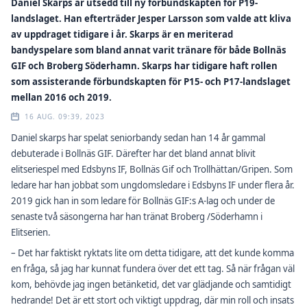
Daniel Skarps är utsedd till ny förbundskapten för P19-
landslaget. Han efterträder Jesper Larsson som valde att kliva
av uppdraget tidigare i år. Skarps är en meriterad
bandyspelare som bland annat varit tränare för både Bollnäs
GIF och Broberg Söderhamn. Skarps har tidigare haft rollen
som assisterande förbundskapten för P15- och P17-landslaget
mellan 2016 och 2019.
16 AUG. 09:39, 2023
Daniel skarps har spelat seniorbandy sedan han 14 år gammal
debuterade i Bollnäs GIF. Därefter har det bland annat blivit
elitseriespel med Edsbyns IF, Bollnäs Gif och Trollhättan/Gripen. Som
ledare har han jobbat som ungdomsledare i Edsbyns IF under flera år.
2019 gick han in som ledare för Bollnäs GIF:s A-lag och under de
senaste två säsongerna har han tränat Broberg /Söderhamn i
Elitserien.
– Det har faktiskt ryktats lite om detta tidigare, att det kunde komma
en fråga, så jag har kunnat fundera över det ett tag. Så när frågan väl
kom, behövde jag ingen betänketid, det var glädjande och samtidigt
hedrande! Det är ett stort och viktigt uppdrag, där min roll och insats