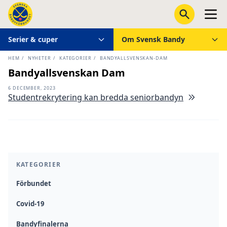
Serier & cuper
Om Svensk Bandy
HEM
/
NYHETER
/
KATEGORIER
/
BANDYALLSVENSKAN-DAM
Bandyallsvenskan Dam
6 DECEMBER, 2023
Studentrekrytering kan bredda seniorbandyn
KATEGORIER
Förbundet
Covid-19
Bandyfinalerna