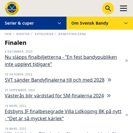
Serier & cuper
Om Svensk Bandy
HEM
/
NYHETER
/
KATEGORIER
/
BANDYFINALERNA
Finalen
4 DECEMBER, 2023
Nu släpps finalbiljetterna - ”En fest bandypubliken
inte upplevt tidigare”
18 OKTOBER, 2023
SVT sänder Bandyfinalerna till och med 2028
20 SEPTEMBER, 2023
Västerås blir värdstad för SM-finalerna 2024
19 MARS, 2022
Edsbyns IF finalbesegrade Villa Lidköping BK på nytt
- “Det är så mycket kärlek”
19 MARS, 2022