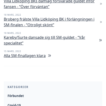
Villa Lidköping BKs damlag försvarade guldet inför
fansen - “Över förväntan”
18 MARS, 2022
Broberg frälste Villa Lidköping BK i förlängningen i
SM-finalen - “Otroligt skönt”
18 MARS, 2022
Kareby/Surte dansade sig till SM-guldet - “Vår
specialitet”
15 MARS, 2022
Alla SM-finallagen klara
KATEGORIER
Förbundet
Covid-19