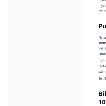
– Bil
mycke
event
Pu
Flytt
komme
Väste
emot
– Vår
fanta
stämn
Se ti
Bi
10