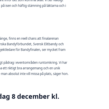
are inför det som komma skall. Vi ser väldigt
på isen och häftig stämning på läktarna och i
änge, finns en reell chans att finalarenan
venska Bandyförbundet, Svensk Elitbandy och
jektledare för Bandyfinalen, ser mycket fram
ärligt pådrag i eventområden runtomkring. Vi har
pa ett riktigt bra arrangemang och en unik
n absolut inte vill missa på plats, säger hon.
edag 8 december kl.