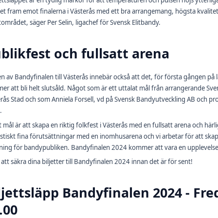
jettsläppet är en tydlig markör för att temperaturen och pulsen höjs ytterlig
t fram emot finalerna i Västerås med ett bra arrangemang, högsta kvalitet 
området, säger Per Selin, ligachef för Svensk Elitbandy.
blikfest och fullsatt arena
en av Bandyfinalen till Västerås innebär också att det, för första gången på l
r att bli helt slutsåld. Något som är ett uttalat mål från arrangerande S
rås Stad och som Anniela Forsell, vd på Svensk Bandyutveckling AB och pro
.
t mål är att skapa en riktig folkfest i Västerås med en fullsatt arena och h
stiskt fina förutsättningar med en inomhusarena och vi arbetar för att ska
ing för bandypubliken. Bandyfinalen 2024 kommer att vara en upplevelse ma
ll att säkra dina biljetter till Bandyfinalen 2024 innan det är för sent!
ljettsläpp Bandyfinalen 2024 - Fr
.00