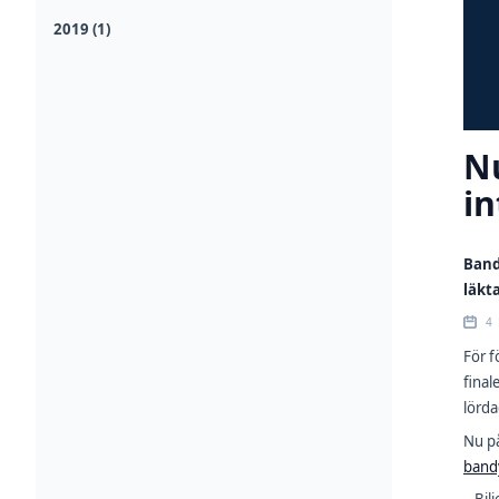
2019 (1)
Nu
in
Band
läkt
4
För f
final
lörda
Nu på
bandy