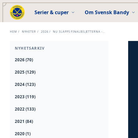
Serier & cuper
Om Svensk Bandy
HEM
/
NYHETER
/
2026
/
NU SLÄPPS FINALBILJETTERNA -...
NYHETSARKIV
2026 (70)
2025 (129)
2024 (123)
2023 (119)
2022 (133)
2021 (84)
2020 (1)