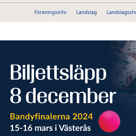
Föreningsinfo
Landslag
Landslagss