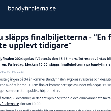
 släpps finalbiljetterna - ”En
te upplevt tidigare”
yfinalen 2024 spelas i Västerås den 15-16 mars. Intresset väntas bli
aren. På fredag, klockan 10.00, släpps finalbiljetterna på bandyfinale
 DEC. 07:56, 2023
örsta gången på 34 år kommer Bandyfinalen avgöras i Västerås och dessut
erna avgörs inomhus. Fem finaler kommer att spelas under två dagar, 15-1
gen som den stora publika höjdpunkten.
 fredag, 8 december, är det äntligen dags för dig och dina vänner att säkra era
finalerna.se
klockan 10.00.