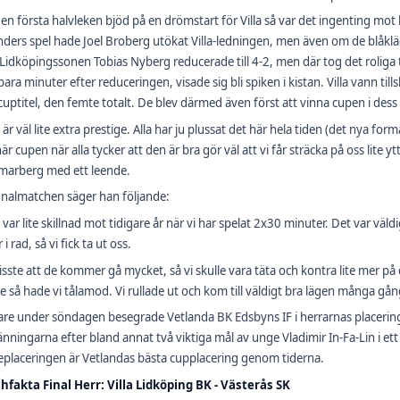
n första halvleken bjöd på en drömstart för Villa så var det ingenting mot 
ders spel hade Joel Broberg utökat Villa-ledningen, men även om de blåkläd
Lidköpingssonen Tobias Nyberg reducerade till 4-2, men där tog det roliga til
bara minuter efter reduceringen, visade sig bli spiken i kistan. Villa vann til
cuptitel, den femte totalt. De blev därmed även först att vinna cupen i dess
 är väl lite extra prestige. Alla har ju plussat det här hela tiden (det nya fo
är cupen när alla tycker att den är bra gör väl att vi får sträcka på oss lite y
arberg med ett leende.
nalmatchen säger han följande:
 var lite skillnad mot tidigare år när vi har spelat 2x30 minuter. Det var väld
i rad, så vi fick ta ut oss.
visste att de kommer gå mycket, så vi skulle vara täta och kontra lite mer
e så hade vi tålamod. Vi rullade ut och kom till väldigt bra lägen många g
are under söndagen besegrade Vetlanda BK Edsbyns IF i herrarnas placering
nningarna efter bland annat två viktiga mål av unge Vladimir In-Fa-Lin i e
eplaceringen är Vetlandas bästa cupplacering genom tiderna.
hfakta Final Herr: Villa Lidköping BK - Västerås SK