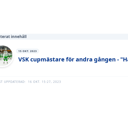
terat innehåll
15 OKT. 2023
VSK cupmästare för andra gången - "Ha
ST UPPDATERAD:
16 OKT. 15:27, 2023