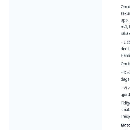
Om de
sekun
upp. 
mål, 
raka 
– Det
den h
Hamm
Om fi
– Det
dagar 
– Vi 
gjord
Tidig
smålä
Tredj
Matc