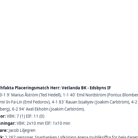
hfakta Placeringsmatch Herr: Vetlanda BK - Edsbyns IF
0-1 9' Marius Åström (Ted Hedell), 1-1 40' Emil Nordström (Pontus Blomberg,
mir In-Fa-Lin (Emil Fedorov), 4-1 83' Rauan Issaliyev (Joakim Carlström), 4
erg), 6-2 94' Axel Ekholm (Joakim Carlström).
or:
VBK: 7 (1) EIF: 11 (0)
sningar:
VBK: 2x10 min EIF: 1x10 min
are:
Jacob Liljegren
ik:
2 287 personer, Sparbanken Lidköping Arena (publiksiffra för hela dagen