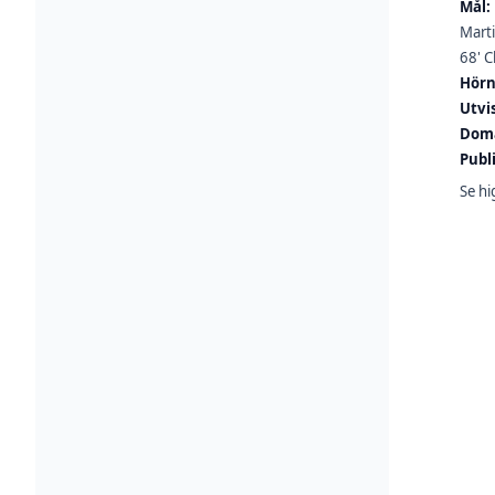
Mål:
Marti
68' C
Hörn
Utvi
Dom
Publ
Se hi