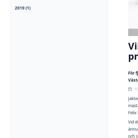
2019 (1)
Vi
pr
För 
Väst
1
Jakte
mästa
Felix
Vid d
ännu 
och s