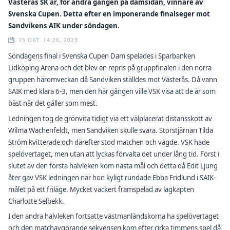
Västerås SK är, för andra gången på damsidan, vinnare av
Svenska Cupen. Detta efter en imponerande finalseger mot
Sandvikens AIK under söndagen.
15 OKT. 14:26, 2023
Söndagens final i Svenska Cupen Dam spelades i Sparbanken
Lidköping Arena och det blev en repris på gruppfinalen i den norra
gruppen häromveckan då Sandviken ställdes mot Västerås. Då vann
SAIK med klara 6-3, men den här gången ville VSK visa att de är som
bäst när det gäller som mest.
Ledningen tog de grönvita tidigt via ett välplacerat distansskott av
Wilma Wachenfeldt, men Sandviken skulle svara. Storstjärnan Tilda
Ström kvitterade och därefter stod matchen och vägde. VSK hade
spelövertaget, men utan att lyckas förvalta det under lång tid. Först i
slutet av den första halvleken kom nästa mål och detta då Edit Ljung
åter gav VSK ledningen när hon kyligt rundade Ebba Fridlund i SAIK-
målet på ett friläge. Mycket vackert framspelad av lagkapten
Charlotte Selbekk.
I den andra halvleken fortsatte västmanländskorna ha spelövertaget
och den matchavgörande sekvensen kom efter cirka timmens spel då