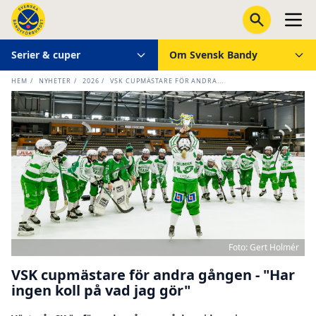
Serier & cuper
Om Svensk Bandy
HEM
/
NYHETER
/
2026
/
VSK CUPMÄSTARE FÖR ANDRA...
Foto: Gert Holmér
VSK cupmästare för andra gången - "Har
ingen koll på vad jag gör"