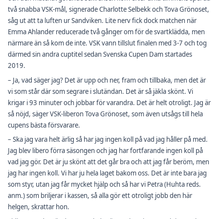
två snabba VSK-mål, signerade Charlotte Selbekk och Tova Grönoset,
såg ut att ta luften ur Sandviken. Lite nerv fick dock matchen när
Emma Ahlander reducerade två gånger om för de svartklädda, men
närmare än så kom de inte. VSK vann tillslut finalen med 3-7 och tog
därmed sin andra cuptitel sedan Svenska Cupen Dam startades
2019.
– Ja, vad säger jag? Det är upp och ner, fram och tillbaka, men det är
vi som står där som segrare i slutändan. Det är så jäkla skönt. Vi
krigar i 93 minuter och jobbar för varandra. Det är helt otroligt. Jag är
så nöjd, säger VSK-liberon Tova Grönoset, som även utsågs till hela
cupens bästa försvarare.
– Ska jag vara helt ärlig så har jag ingen koll på vad jag håller på med.
Jag blev libero förra säsongen och jag har fortfarande ingen koll på
vad jag gör. Det är ju skönt att det går bra och att jag får beröm, men
jag har ingen koll. Vi har ju hela laget bakom oss. Det är inte bara jag
som styr, utan jag får mycket hjälp och så har vi Petra (Huhta reds.
anm.) som briljerar i kassen, så alla gör ett otroligt jobb den här
helgen, skrattar hon.