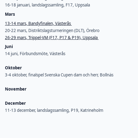
16-18 januari, landslagssamling, F17, Uppsala
Mars
13-14 mars, Bandyfinalen, Västerås
20-22 mars, Distriktslagsturneringen (DLT), Örebro
26-29 mars, Trippel-VM (F17, P17 & P19), Uppsala
Juni
14 juni, Förbundsmöte, Västerås
Oktober
3-4 oktober, finalspel Svenska Cupen dam och herr, Bollnäs
November
December
11-13 december, landslagssamling, P19, Katrineholm