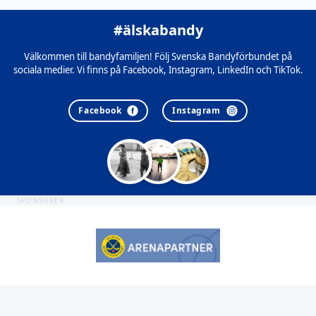
#älskabandy
Välkommen till bandyfamiljen! Följ Svenska Bandyförbundet på
sociala medier. Vi finns på Facebook, Instagram, LinkedIn och TikTok.
Facebook
Instagram
SPONSORER
Sidfot