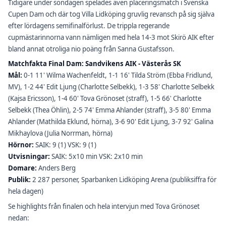
Tidigare under söndagen spelades även placeringsmatch i Svenska
Cupen Dam och där tog Villa Lidköping gruvlig revansch på sig själva
efter lördagens semifinalförlust. De trippla regerande
cupmästarinnorna vann nämligen med hela 14-3 mot Skirö AIK efter
bland annat otroliga nio poäng från Sanna Gustafsson.
Matchfakta Final Dam: Sandvikens AIK - Västerås SK
Mål:
0-1 11' Wilma Wachenfeldt, 1-1 16' Tilda Ström (Ebba Fridlund,
MV), 1-2 44' Edit Ljung (Charlotte Selbekk), 1-3 58' Charlotte Selbekk
(Kajsa Ericsson), 1-4 60' Tova Grönoset (straff), 1-5 66' Charlotte
Selbekk (Thea Öhlin), 2-5 74' Emma Ahlander (straff), 3-5 80' Emma
Ahlander (Mathilda Eklund, hörna), 3-6 90' Edit Ljung, 3-7 92' Galina
Mikhaylova (Julia Norrman, hörna)
Hörnor:
SAIK: 9 (1) VSK: 9 (1)
Utvisningar:
SAIK: 5x10 min VSK: 2x10 min
Domare:
Anders Berg
Publik:
2 287 personer, Sparbanken Lidköping Arena (publiksiffra för
hela dagen)
Se highlights från finalen och hela intervjun med Tova Grönoset
nedan: