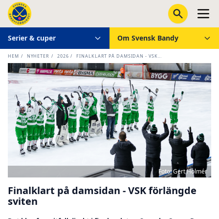
Serier & cuper
Om Svensk Bandy
HEM
/
NYHETER
/
2026
/
FINALKLART PÅ DAMSIDAN - VSK...
Foto: Gert Holmér
Finalklart på damsidan - VSK förlängde
sviten