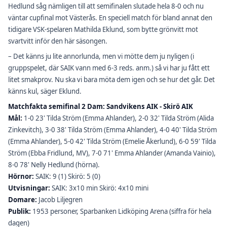
Hedlund såg nämligen till att semifinalen slutade hela 8-0 och nu
väntar cupfinal mot Västerås. En speciell match för bland annat den
tidigare VSK-spelaren Mathilda Eklund, som bytte grönvitt mot
svartvitt inför den här säsongen.
– Det känns ju lite annorlunda, men vi mötte dem ju nyligen (i
gruppspelet, där SAIK vann med 6-3 reds. anm.) så vi har ju fått ett
litet smakprov. Nu ska vi bara möta dem igen och se hur det går. Det
känns kul, säger Eklund.
Matchfakta semifinal 2 Dam: Sandvikens AIK - Skirö AIK
Mål:
1-0 23' Tilda Ström (Emma Ahlander), 2-0 32' Tilda Ström (Alida
Zinkevitch), 3-0 38' Tilda Ström (Emma Ahlander), 4-0 40' Tilda Ström
(Emma Ahlander), 5-0 42' Tilda Ström (Emelie Åkerlund), 6-0 59' Tilda
Ström (Ebba Fridlund, MV), 7-0 71' Emma Ahlander (Amanda Vainio),
8-0 78' Nelly Hedlund (hörna).
Hörnor:
SAIK: 9 (1) Skirö: 5 (0)
Utvisningar:
SAIK: 3x10 min Skirö: 4x10 mini
Domare:
Jacob Liljegren
Publik:
1953 personer, Sparbanken Lidköping Arena (siffra för hela
dagen)