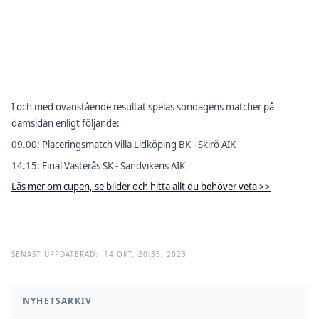
I och med ovanstående resultat spelas söndagens matcher på
damsidan enligt följande:
09.00: Placeringsmatch Villa Lidköping BK - Skirö AIK
14.15: Final Västerås SK - Sandvikens AIK
Läs mer om cupen, se bilder och hitta allt du behöver veta >>
SENAST UPPDATERAD:
14 OKT. 20:35, 2023
NYHETSARKIV