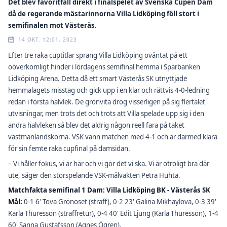
Det blev favoritfall direkt i finalspelet av Svenska Cupen Dam
då de regerande mästarinnorna Villa Lidköping föll stort i
semifinalen mot Västerås.
14 OKT. 12:01, 2023
Efter tre raka cuptitlar sprang Villa Lidköping oväntat på ett
oöverkomligt hinder i lördagens semifinal hemma i Sparbanken
Lidköping Arena. Detta då ett smart Västerås SK utnyttjade
hemmalagets misstag och gick upp i en klar och rättvis 4-0-ledning
redan i första halvlek. De grönvita drog visserligen på sig flertalet
utvisningar, men trots det och trots att Villa spelade upp sig i den
andra halvleken så blev det aldrig någon reell fara på taket
västmanländskorna. VSK vann matchen med 4-1 och är därmed klara
för sin femte raka cupfinal på damsidan.
– Vi håller fokus, vi är här och vi gör det vi ska. Vi är otroligt bra där
ute, säger den storspelande VSK-målvakten Petra Huhta.
Matchfakta semifinal 1 Dam: Villa Lidköping BK - Västerås SK
Mål:
0-1 6' Tova Grönoset (straff), 0-2 23' Galina Mikhaylova, 0-3 39'
Karla Thuresson (straffretur), 0-4 40' Edit Ljung (Karla Thuresson), 1-4
60' Sanna Gustafsson (Agnes Ögren).