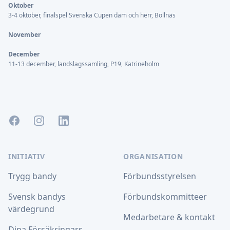
Oktober
3-4 oktober, finalspel Svenska Cupen dam och herr, Bollnäs
November
December
11-13 december, landslagssamling, P19, Katrineholm
Facebook
Instagram
LinkedIn
INITIATIV
ORGANISATION
Trygg bandy
Förbundsstyrelsen
Svensk bandys
Förbundskommitteer
värdegrund
Medarbetare & kontakt
Dina Försäkringars