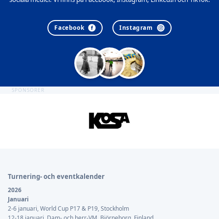
Facebook
Instagram
SPONSORER
Sidfot
Turnering- och eventkalender
2026
Januari
2-6 januari, World Cup P17 & P19, Stockholm
12-18 januari, Dam- och herr-VM, Björneborg, Finland