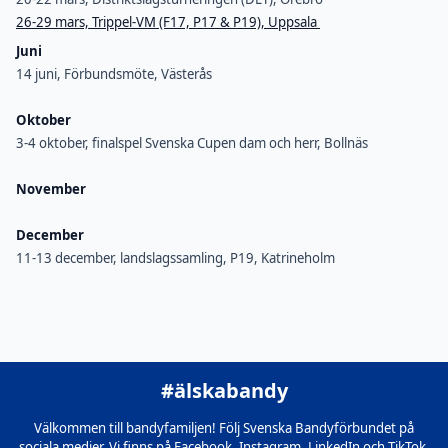
26-29 mars, Trippel-VM (F17, P17 & P19), Uppsala
Juni
14 juni, Förbundsmöte, Västerås
Oktober
3-4 oktober, finalspel Svenska Cupen dam och herr, Bollnäs
November
December
11-13 december, landslagssamling, P19, Katrineholm
#älskabandy
Välkommen till bandyfamiljen! Följ Svenska Bandyförbundet på
sociala medier. Vi finns på Facebook, Instagram, LinkedIn och TikTok.