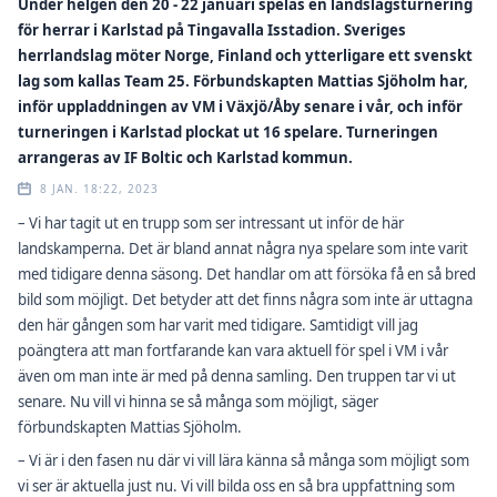
Under helgen den 20 - 22 januari spelas en landslagsturnering
för herrar i Karlstad på Tingavalla Isstadion. Sveriges
herrlandslag möter Norge, Finland och ytterligare ett svenskt
lag som kallas Team 25. Förbundskapten Mattias Sjöholm har,
inför uppladdningen av VM i Växjö/Åby senare i vår, och inför
turneringen i Karlstad plockat ut 16 spelare. Turneringen
arrangeras av IF Boltic och Karlstad kommun.
8 JAN. 18:22, 2023
– Vi har tagit ut en trupp som ser intressant ut inför de här
landskamperna. Det är bland annat några nya spelare som inte varit
med tidigare denna säsong. Det handlar om att försöka få en så bred
bild som möjligt. Det betyder att det finns några som inte är uttagna
den här gången som har varit med tidigare. Samtidigt vill jag
poängtera att man fortfarande kan vara aktuell för spel i VM i vår
även om man inte är med på denna samling. Den truppen tar vi ut
senare. Nu vill vi hinna se så många som möjligt, säger
förbundskapten Mattias Sjöholm.
– Vi är i den fasen nu där vi vill lära känna så många som möjligt som
vi ser är aktuella just nu. Vi vill bilda oss en så bra uppfattning som