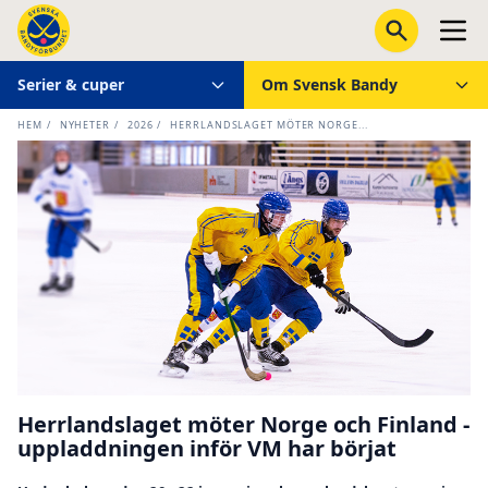
Serier & cuper
Om Svensk Bandy
HEM
/
NYHETER
/
2026
/
HERRLANDSLAGET MÖTER NORGE...
Herrlandslaget möter Norge och Finland -
uppladdningen inför VM har börjat