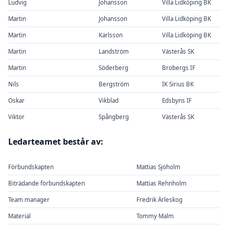
Ludvig
Johansson
Villa Lidköping BK
Martin
Johansson
Villa Lidköping BK
Martin
Karlsson
Villa Lidköping BK
Martin
Landström
Västerås SK
Martin
Söderberg
Brobergs IF
Nils
Bergström
IK Sirius BK
Oskar
Vikblad
Edsbyns IF
Viktor
Spångberg
Västerås SK
Ledarteamet består av:
Förbundskapten
Mattias Sjöholm
Biträdande förbundskapten
Mattias Rehnholm
Team manager
Fredrik Ärleskog
Material
Tommy Malm